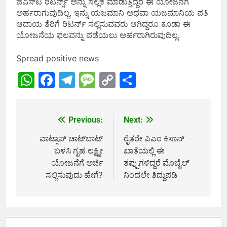
ಜಿಎಸ್‌ಟಿ ರಿಟರ್ನ್ಸ್ ಅನ್ನು ಸಲ್ಲಿಕೆ ಮಾಡುತ್ತಿದ್ದರೆ ಈ ಯೋಜನೆಗೆ
ಅರ್ಹರಾಗುವುದಿಲ್ಲ. ಇನ್ನು ಯಜಮಾನಿ ಅಥವಾ ಯಜಮಾನಿಯ ಪತಿ
ಆದಾಯ ತೆರಿಗೆ ರಿಟರ್ನ್ ಸಲ್ಲಿಸುವವರು ಆಗಿದ್ದರೂ ಕೂಡಾ ಈ
ಯೋಜನೆಯ ಫಲವನ್ನು ಪಡೆಯಲು ಅರ್ಹರಾಗಿರುವುದಿಲ್ಲ.
Spread positive news
WhatsApp
Facebook
Telegram
Message
Copy
Share
Link
Previous:
Next:
Post
navigation
ವಾಟ್ಸಾಪ್‌ ಚಾಟ್‌ಬಾಟ್
ರೈತರೇ ಪಿಎಂ ಕಿಸಾನ್
ಬಳಸಿ ಗೃಹ ಲಕ್ಷ್ಮೀ
ಖಾತೆಯಲ್ಲಿ ಈ
ಯೋಜನೆಗೆ ಅರ್ಜಿ
ತಪ್ಪುಗಳಿದ್ದರೆ ಮೊಬೈಲ್
ಸಲ್ಲಿಸುವುದು ಹೇಗೆ?
ನಿಂದಲೇ ತಿದ್ದುಪಡಿ