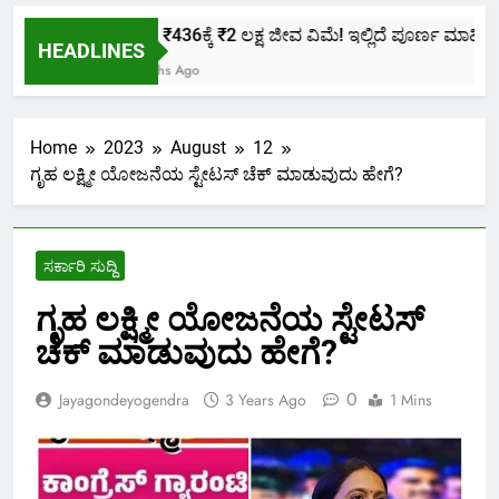
ಕೇವಲ ₹436ಕ್ಕೆ ₹2 ಲಕ್ಷ ಜೀವ ವಿಮೆ! ಇಲ್ಲಿದೆ ಪೂರ್ಣ ಮಾಹಿತಿ.
HEADLINES
2 Months Ago
Home
2023
August
12
ಗೃಹ ಲಕ್ಷ್ಮೀ ಯೋಜನೆಯ ಸ್ಟೇಟಸ್ ಚೆಕ್ ಮಾಡುವುದು ಹೇಗೆ?
ಸರ್ಕಾರಿ ಸುದ್ದಿ
ಗೃಹ ಲಕ್ಷ್ಮೀ ಯೋಜನೆಯ ಸ್ಟೇಟಸ್
ಚೆಕ್ ಮಾಡುವುದು ಹೇಗೆ?
0
Jayagondeyogendra
3 Years Ago
1 Mins