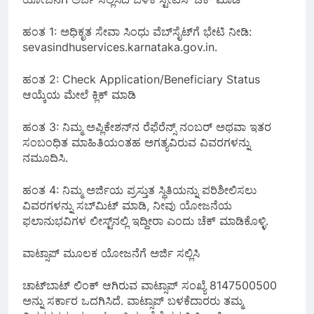
ಹಂತ 1: ಅಧಿಕೃತ ಸೇವಾ ಸಿಂಧು ವೆಬ್‌ಸೈಟ್‌ಗೆ ಭೇಟಿ ನೀಡಿ:
sevasindhuservices.karnataka.gov.in.
ಹಂತ 2: Check Application/Beneficiary Status
ಆಯ್ಕೆಯ ಮೇಲೆ ಕ್ಲಿಕ್ ಮಾಡಿ
ಹಂತ 3: ನಿಮ್ಮ ಅಪ್ಲಿಕೇಶನ್‌ನ ರೆಫೆರೆನ್ಸ್ ನಂಬರ್ ಅಥವಾ ಇತರ
ಸಂಬಂಧಿತ ಮಾಹಿತಿಯಂತಹ ಅಗತ್ಯವಿರುವ ವಿವರಗಳನ್ನು
ನಮೂದಿಸಿ.
ಹಂತ 4: ನಿಮ್ಮ ಅರ್ಜಿಯ ಪ್ರಸ್ತುತ ಸ್ಥಿತಿಯನ್ನು ಪರಿಶೀಲಿಸಲು
ವಿವರಗಳನ್ನು ಸಬ್‌ಮಿಟ್ ಮಾಡಿ, ನೀವು ಯೋಜನೆಯ
ಫಲಾನುಭವಿಗಳ ಲೀಸ್ಟ್‌ನಲ್ಲಿ ಇದ್ದೀರಾ ಎಂದು ಚೆಕ್ ಮಾಡಿಕೊಳ್ಳಿ.
ವಾಟ್ಸಾಪ್ ಮೂಲಕ ಯೋಜನೆಗೆ ಅರ್ಜಿ ಸಲ್ಲಿಸಿ
ಚಾಟ್‌ಬಾಟ್ ಲಿಂಕ್ ಆಗಿರುವ ವಾಟ್ಸಾಪ್ ಸಂಖ್ಯೆ 8147500500
ಅನ್ನು ಸರ್ಕಾರ ಒದಗಿಸಿದೆ. ವಾಟ್ಸಾಪ್ ಬಳಕೆದಾರರು ತಮ್ಮ