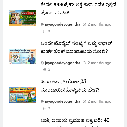
ಕೇವಲ ₹436ಕ್ಕೆ ₹2 ಲಕ್ಷ ಜೀವ ವಿಮೆ! ಇಲ್ಲಿದೆ
ಪೂರ್ಣ ಮಾಹಿತಿ.
jayagondeyogendra
2 months ago
0
ಒಂದೇ ಮೊಬೈಲ್ ಸಂಖ್ಯೆಗೆ ಎಷ್ಟು ಆಧಾರ್
ಕಾರ್ಡ್ ಲಿಂಕ್ ಮಾಡಬಹುದು ನೋಡಿ?
jayagondeyogendra
2 months ago
0
ಪಿಎಂ ಕಿಸಾನ್ ಯೋಜನೆಗೆ
ನೊಂದಾಯಿಸಿಕೊಳ್ಳುವುದು ಹೇಗೆ?
jayagondeyogendra
2 months ago
0
ಜಾತಿ, ಆದಾಯ ಪ್ರಮಾಣ ಪತ್ರ ಬರೀ 40