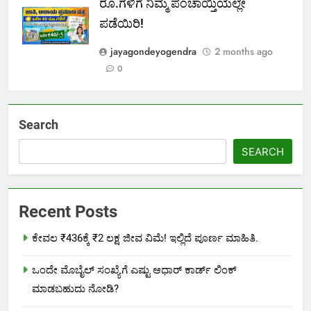
ರೂ.ಗಳಿಗೆ ನಿಮ್ಮ ಪಂಚಾಯ್ತಿಯಲ್ಲೇ
ಪಡೆಯಿರಿ!
jayagondeyogendra
2 months ago
0
Search
SEARCH
Recent Posts
ಕೇವಲ ₹436ಕ್ಕೆ ₹2 ಲಕ್ಷ ಜೀವ ವಿಮೆ! ಇಲ್ಲಿದೆ ಪೂರ್ಣ ಮಾಹಿತಿ.
ಒಂದೇ ಮೊಬೈಲ್ ಸಂಖ್ಯೆಗೆ ಎಷ್ಟು ಆಧಾರ್ ಕಾರ್ಡ್ ಲಿಂಕ್
ಮಾಡಬಹುದು ನೋಡಿ?