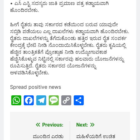
• ಎಸಿ ಎಸ್ಟಿ ಸದಸ್ಯರು ಜಾತಿ ಪ್ರಮಾಣ ಪತ್ರ ಕಡ್ಡಾಯವಾಗಿ
ಹೊಂದಿರಬೇಕು.
ಹೀಗೆ ರೈತರು ತಾವು ಸರ್ಕಾರದ ಕಡೆಯಿಂದ ಬರುವ ಯಾವುದೇ
ಸಬ್ಸಿಡಿ ಪಡೆಯಲು ಎಲ್ಲ ದಾಖಲೆಗಳು ಕಡ್ಡಾಯವಾಗಿ ಹೊಂದಿರಬೇಕು.
ರೈತರು ದಾಖಲೆಗಳನ್ನು ತೆಗೆದುಕೊಂಡು ಹತ್ತಿರ ಇರುವ ರೈತ ಸಂಪರ್ಕ
ಕೇಂದ್ರಕ್ಕೆ ಭೇಟಿ ನೀಡಿ ನೊಂದಾಯಿಸಿಕೊಳ್ಳಬೇಕು. ರೈತರು ಕೃಷಿಯಲ್ಲಿ
ಹೆಚ್ಚಿನ ತಾಂತ್ರಿಕತೆಗೆ ಪ್ರೋತ್ಸಾಹ ನೀಡಿ ಉದ್ಯೋಗಾವಕಾಶ
ಹೆಚ್ಚಿಸಿಕೊಳ್ಳುವ ನಿಟ್ಟಿನಲ್ಲಿ ಸರ್ಕಾರವು ಹಲವಾರು ಯೋಜನೆಗಳನ್ನು
ರೂಪಿಸುತ್ತಿದೆ. ರೈತರು ಸರ್ಕಾರದ ಯೋಜನೆಗಳನ್ನು
ಅಳವಡಿಸಿಕೊಳ್ಳಬೇಕು.
Spread positive news
WhatsApp
Facebook
Telegram
Message
Copy
Share
Link
Previous:
Next:
Post
navigation
ಮುಂದಿನ ಎರಡು
ಮಹಿಳೆಯರಿಗೆ ಉಚಿತ