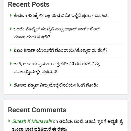
Recent Posts
ಕೇವಲ ₹436ಕ್ಕೆ ₹2 ಲಕ್ಷ ಜೀವ ವಿಮೆ! ಇಲ್ಲಿದೆ ಪೂರ್ಣ ಮಾಹಿತಿ.
ಒಂದೇ ಮೊಬೈಲ್ ಸಂಖ್ಯೆಗೆ ಎಷ್ಟು ಆಧಾರ್ ಕಾರ್ಡ್ ಲಿಂಕ್
ಮಾಡಬಹುದು ನೋಡಿ?
ಪಿಎಂ ಕಿಸಾನ್ ಯೋಜನೆಗೆ ನೊಂದಾಯಿಸಿಕೊಳ್ಳುವುದು ಹೇಗೆ?
ಜಾತಿ, ಆದಾಯ ಪ್ರಮಾಣ ಪತ್ರ ಬರೀ 40 ರೂ.ಗಳಿಗೆ ನಿಮ್ಮ
ಪಂಚಾಯ್ತಿಯಲ್ಲೇ ಪಡೆಯಿರಿ!
ಹೊಲದ ಮ್ಯಾಪ್ ನಿಮ್ಮ ಮೊಬೈಲಿನಲ್ಲಿಯೇ ಹೀಗೆ ನೋಡಿ:
Recent Comments
Suresh K Munavalli
on
ಅರಿಶಿಣ, ನಿಂಬೆ, ಅಣಬೆ, ಕೃಷಿಗೆ ಆದ್ಯತೆ! ಕೈ
ತುಂಬಾ ಲಾಭ ಪಡಿತಿದ್ದಾರೆ ಈ ರೈತರು