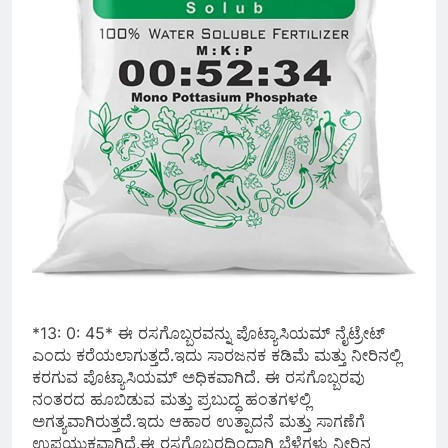
*13: 0: 45* ಈ ರಸಗೊಬ್ಬರವನ್ನು ಪೊಟ್ಯಾಸಿಯಮ್ ನೈಟ್ರೇಟ್
ಎಂದು ಕರೆಯಲಾಗುತ್ತದೆ.ಇದು ಸಾರಜನಕ ಕಡಿಮೆ ಮತ್ತು ನೀರಿನಲ್ಲಿ
ಕರಗುವ ಪೊಟ್ಯಾಸಿಯಮ್ ಅಧಿಕವಾಗಿದೆ. ಈ ರಸಗೊಬ್ಬರವು
ನಂತರದ ಹೂಬಿಡುವ ಮತ್ತು ಪ್ರಬುದ್ಧ ಹಂತಗಳಲ್ಲಿ
ಅಗತ್ಯವಾಗಿರುತ್ತದೆ.ಇದು ಆಹಾರ ಉತ್ಪಾದನೆ ಮತ್ತು ಸಾಗಣೆಗೆ
ಉಪಯುಕ್ತವಾಗಿದೆ.ಈ ರಸಗೊಬ್ಬರದಿಂದಾಗಿ ಬೆಳೆಗಳು ನೀರಿನ