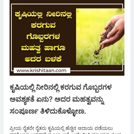
ಕೃಷಿಯಲ್ಲಿ ನೀರಿನಲ್ಲಿ ಕರಗುವ ಗೊಬ್ಬರಗಳ
ಅವಶ್ಯಕತೆ ಏನು? ಅದರ ಮಹತ್ವವನ್ನು
ಸಂಪೂರ್ಣ ತಿಳಿದುಕೊಳ್ಳೋಣ.
ಪ್ರೀಯ‌ ರೈತರೇ ರೈತರು ಕೃಷಿಯಲ್ಲಿ ಹೆಚ್ಚಿನ ಆದಾಯ ಪಡೆಯಲು