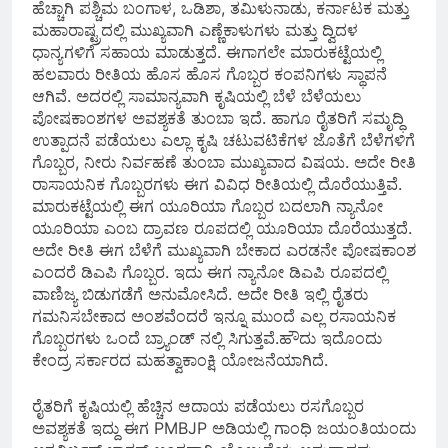
ಹೆಚ್ಚಾಗಿ ಪಶ್ಚಿಮ ಬಂಗಾಳ, ಒಡಿಶಾ, ತಮಿಳುನಾಡು, ಕರ್ನಾಟಕ ಮತ್ತು
ಮಹಾರಾಷ್ಟ್ರದಲ್ಲಿ ಮುಖ್ಯವಾಗಿ ಎಣ್ಣೆಕಾಳುಗಳು ಮತ್ತು ದ್ವಿದಳ
ಧಾನ್ಯಗಳಿಗೆ ಸಹಾಯ ಮಾಡುತ್ತದೆ. ಈಗಾಗಲೇ ಮಾರುಕಟ್ಟೆಯಲ್ಲಿ
ಹಲವಾರು ರೀತಿಯ ಹೊಸ ಹೊಸ ಗೊಬ್ಬರ ಕಂಪನಿಗಳು ಸ್ಥಾಪನೆ
ಆಗಿವೆ. ಅದರಲ್ಲಿ ಸಾಮಾನ್ಯವಾಗಿ ಕೃಷಿಯಲ್ಲಿ ಬೆಳೆ ಬೆಳೆಯಲು
ಪೋಷಕಾಂಶಗಳ ಅವಶ್ಯಕತೆ ತುಂಬಾ ಇದೆ. ಹಾಗೂ ರೈತರಿಗೆ ಸಮೃದ್ಧಿ
ಉತ್ಪಾದನೆ ಪಡೆಯಲು ಎಲ್ಲಾ ಕೃಷಿ ಚಟುವಟಿಕೆಗಳ ಜೊತೆಗೆ ಬೆಳೆಗಳಿಗೆ
ಗೊಬ್ಬರ, ನೀರು ನಿರ್ವಹಣೆ ತುಂಬಾ ಮುಖ್ಯವಾದ ವಿಷಯ. ಅದೇ ರೀತಿ
ರಾಸಾಯನಿಕ ಗೊಬ್ಬರಗಳು ಈಗ ವಿವಿಧ ರೀತಿಯಲ್ಲಿ ದೊರೆಯುತ್ತಿವೆ.
ಮಾರುಕಟ್ಟೆಯಲ್ಲಿ ಈಗ ಯೂರಿಯಾ ಗೊಬ್ಬರ ಬದಲಾಗಿ ನ್ಯಾನೋ
ಯೂರಿಯಾ ಎಂಬ ದ್ರಾವಣ ರೂಪದಲ್ಲಿ ಯೂರಿಯಾ ದೊರೆಯುತ್ತದೆ.
ಅದೇ ರೀತಿ ಈಗ ಬೆಳೆಗೆ ಮುಖ್ಯವಾಗಿ ಬೇಕಾದ ಎರಡನೇ ಪೋಷಕಾಂಶ
ಎಂದರೆ ಡಿಎಪಿ ಗೊಬ್ಬರ. ಇದು ಈಗ ನ್ಯಾನೋ ಡಿಎಪಿ ರೂಪದಲ್ಲಿ
ವಾಣಿಜ್ಯ ಬಿಡುಗಡೆಗೆ ಅನುಮೋಸಿದೆ. ಅದೇ ರೀತಿ ಇಲ್ಲಿ ರೈತರು
ಗಮನಿಸಬೇಕಾದ ಅಂಶವೆಂದರೆ ಇನ್ನೂ ಮುಂದೆ ಎಲ್ಲ ರಸಾಯನಿಕ
ಗೊಬ್ಬರಗಳು ಒಂದೆ ಬ್ರ್ಯಾಂಡ್ ನಲ್ಲಿ ಸಿಗುತ್ತವೆ.ಹೌದು ಇದೊಂದು
ಕೇಂದ್ರ ಸರ್ಕಾರದ ಮಹತ್ವಾಕಾಂಕ್ಷಿ ಯೋಜನೆಯಾಗಿದೆ.
ರೈತರಿಗೆ ಕೃಷಿಯಲ್ಲಿ ಹೆಚ್ಚಿನ ಆದಾಯ ಪಡೆಯಲು ರಸಗೊಬ್ಬರ
ಅವಶ್ಯಕತೆ ಇದ್ದು ಈಗ PMBJP ಅಡಿಯಲ್ಲಿ ಗಾಂಧಿ ಜಯಂತಿಯಂದು