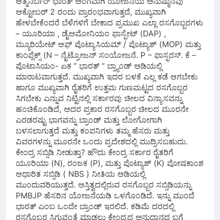
ಆತ್ಮನಿರ್ಬರ್ ಭಾರತ್ ಅಂಗವಾಗಿ ಯೋಜನೆಯ ಅನುಷ್ಠಾನವು
ಅಕ್ಟೋಬರ್ 2 ರಂದು ಪ್ರಾರಂಭವಾಗುತ್ತದೆ, ಮುಖ್ಯವಾಗಿ
ಹೇಳಬೇಕೆಂದರೆ ಬೆಳೆಗಳಿಗೆ ಬೇಕಾದ ಪ್ರಮುಖ ಎಲ್ಲಾ ರಸಗೊಬ್ಬರಗಳು
– ಯೂರಿಯಾ , ಡೈಅಮೋನಿಯಂ ಫಾಸ್ಫೇಟ್ (DAP) ,
ಮ್ಯೂರಿಯೇಟ್ ಆಫ್ ಪೊಟ್ಯಾಸಿಯಮ್ / ಪೊಟ್ಯಾಶ್ (MOP) ಮತ್ತು
ಕಾಂಪ್ಲೆಕ್ಸ್ (N – ನೈಟ್ರೋಜನ್ ಸಂಯೋಜನೆ. P – ಫಾಸ್ಫರಸ್. ಕೆ –
ಪೊಟಾಸಿಯಂ- ಏಕ ” ಭಾರತ್ ” ಬ್ರ್ಯಾಂಡ್ ಅಡಿಯಲ್ಲಿ
ಮಾರಾಟವಾಗುತ್ತದೆ. ಮುಖ್ಯವಾಗಿ ಇದರ ಬಳಕೆ ಎಲ್ಲ ಕಡೆ‌ ಆಗಬೇಕು
ಹಾಗೂ ಮುಖ್ಯವಾಗಿ ರೈತರಿಗೆ ಉತ್ತಮ ಗುಣಮಟ್ಟದ ರಸಗೊಬ್ಬರ
ಸಿಗಬೇಕು ಎನ್ನುವ ನಿಟ್ಟಿನಲ್ಲಿ ಸರ್ಕಾರವು ಚೀಲದ ವಿನ್ಯಾಸವನ್ನು
ಹಂಚಿಕೊಂಡಿದೆ, ಅದರ ಪ್ರಕಾರ ರಸಗೊಬ್ಬರ ಚೀಲದ ಮೂರನೇ
ಎರಡರಷ್ಟು ಭಾಗವನ್ನು ಬ್ರಾಂಡ್ ಮತ್ತು ಲೋಗೋಗಾಗಿ
ಬಳಸಲಾಗುತ್ತದೆ ಮತ್ತು ಕಂಪನಿಗಳು ತಮ್ಮ ಹೆಸರು ಮತ್ತು
ವಿವರಗಳನ್ನು ಮೂರನೇ ಒಂದು ಪ್ರದೇಶದಲ್ಲಿ ಮುದ್ರಿಸಬಹುದು.
ಕೇಂದ್ರ ಸಬ್ಸಿಡಿ ನೀಡುತ್ತಾ? ಹೌದು ಕೇಂದ್ರ ಸರ್ಕಾರ ರೈತರಿಗೆ
ಯೂರಿಯಾ (N), ರಂಜಕ (P), ಮತ್ತು ಪೊಟ್ಯಾಶ್ (K) ಪೋಷಕಾಂಶ
ಆಧಾರಿತ ಸಬ್ಸಿಡಿ ( NBS ) ನೀತಿಯ ಅಡಿಯಲ್ಲಿ
ಮುಂದುವರಿಯುತ್ತದೆ. ಅಸ್ತಿತ್ವದಲ್ಲಿರುವ ರಸಗೊಬ್ಬರ ಸಬ್ಸಿಡಿಯನ್ನು
PMBJP ಹೆಸರಿನ ಯೋಜನೆಯಡಿ ಒಳಗೊಂಡಿದೆ. ಇನ್ನು ಮುಂದೆ
ಭಾರತ್ ಎಂಬ ಒಂದೇ ಬ್ರಾಂಡ್ ಇರಲಿದೆ. ಕಡಿಮೆ ದರದಲ್ಲಿ
ರಸಗೊಬ್ಬರ ಸಿಗುವಂತೆ ಮಾಡಲು ಕೇಂದ್ರದ ಅನುದಾನದ ಬಗ್ಗೆ