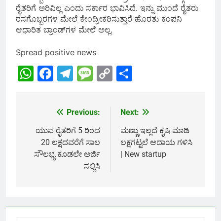
ರೈತರಿಗೆ ಅರಿವಿಲ್ಲ ಎಂದು ಸರ್ಕಾರ ಭಾವಿಸಿದೆ. ಇನ್ನು ಮುಂದೆ ರೈತರು
ರಸಗೊಬ್ಬರಗಳ ಮೇಲೆ ಕೇಂದ್ರೀಕರಿಸುತ್ತಾರೆ ಹೊರತು ಕಂಪನಿ
ಆಧಾರಿತ ಬ್ರಾಂಡ್‌ಗಳ ಮೇಲೆ ಅಲ್ಲ.
Spread positive news
WhatsApp
Facebook
Telegram
Message
Copy
Share
Link
Previous:
Next:
Post
navigation
ಯುವ ರೈತರಿಗೆ 5 ರಿಂದ
ಮಣ್ಣು ಇಲ್ಲದೆ ಕೃಷಿ ಮಾಡಿ
20 ಲಕ್ಷದವರೆಗೆ ಸಾಲ
ಲಕ್ಷಗಟ್ಟಲೆ ಆದಾಯ ಗಳಿಸಿ
ಸೌಲಭ್ಯ ಕೂಡಲೇ ಅರ್ಜಿ
| New startup
ಸಲ್ಲಿಸಿ