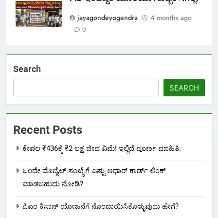
jayagondeyogendra
4 months ago
0
Search
SEARCH
Recent Posts
ಕೇವಲ ₹436ಕ್ಕೆ ₹2 ಲಕ್ಷ ಜೀವ ವಿಮೆ! ಇಲ್ಲಿದೆ ಪೂರ್ಣ ಮಾಹಿತಿ.
ಒಂದೇ ಮೊಬೈಲ್ ಸಂಖ್ಯೆಗೆ ಎಷ್ಟು ಆಧಾರ್ ಕಾರ್ಡ್ ಲಿಂಕ್
ಮಾಡಬಹುದು ನೋಡಿ?
ಪಿಎಂ ಕಿಸಾನ್ ಯೋಜನೆಗೆ ನೊಂದಾಯಿಸಿಕೊಳ್ಳುವುದು ಹೇಗೆ?