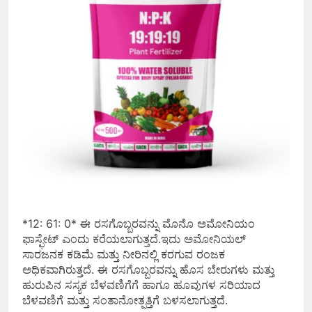
*12: 61: 0* ಈ ರಸಗೊಬ್ಬರವನ್ನು ಮೊನೊ ಅಮೋನಿಯಂ
ಫಾಸ್ಫೇಟ್ ಎಂದು ಕರೆಯಲಾಗುತ್ತದೆ.ಇದು ಅಮೋನಿಯಲ್
ಸಾರಜನಕ ಕಡಿಮೆ ಮತ್ತು ನೀರಿನಲ್ಲಿ ಕರಗುವ ರಂಜಕ
ಅಧಿಕವಾಗಿರುತ್ತದೆ. ಈ ರಸಗೊಬ್ಬರವನ್ನು ಹೊಸ ಬೇರುಗಳು ಮತ್ತು
ಹುರುಪಿನ ಸಸ್ಯಕ ಬೆಳವಣಿಗೆಗೆ ಹಾಗೂ ಹೂವುಗಳ ಸರಿಯಾದ
ಬೆಳವಣಿಗೆ ಮತ್ತು ಸಂತಾನೋತ್ಪತ್ತಿಗೆ ಬಳಸಲಾಗುತ್ತದೆ.