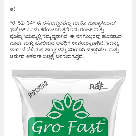
￼
*0: 52: 34* ಈ ರಸಗೊಬ್ಬರವನ್ನು ಮೊನೊ ಪೊಟ್ಯಾಸಿಯಮ್
ಫಾಸ್ಫೇಟ್ ಎಂದು ಕರೆಯಲಾಗುತ್ತದೆ.ಇದು ರಂಜಕ ಮತ್ತು
ಪೊಟ್ಯಾಸಿಯಮ್ನಲ್ಲಿ ಸಮೃದ್ಧವಾಗಿದೆ. ಈ ರಸಗೊಬ್ಬರವು ಹೂಬಿಡುವ
ಪೂರ್ವ ಮತ್ತು ಹೂಬಿಡುವ ಅವಧಿಗೆ ಉಪಯುಕ್ತವಾಗಿದೆ. ಇದನ್ನು
ದಾಳಿಂಬೆ ಬೆಳೆಯಲ್ಲಿ ಹಣ್ಣುಗಳನ್ನು ಸರಿಯಾಗಿ ಹಣ್ಣಾಗಿಸಲು ಮತ್ತು
ಚರ್ಮದ ಆಕರ್ಷಕ ಬಣ್ಣಕ್ಕೆ ಬಳಸಲಾಗುತ್ತದೆ.