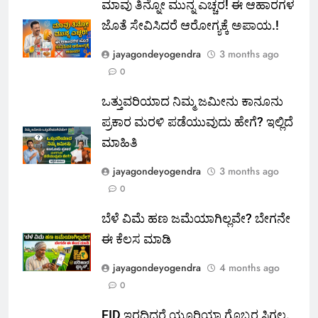
ಮಾವು ತಿನ್ನೋ ಮುನ್ನ ಎಚ್ಚರ! ಈ ಆಹಾರಗಳ
ಜೊತೆ ಸೇವಿಸಿದರೆ ಆರೋಗ್ಯಕ್ಕೆ ಅಪಾಯ.!
jayagondeyogendra
3 months ago
0
ಒತ್ತುವರಿಯಾದ ನಿಮ್ಮ ಜಮೀನು ಕಾನೂನು
ಪ್ರಕಾರ ಮರಳಿ ಪಡೆಯುವುದು ಹೇಗೆ? ಇಲ್ಲಿದೆ
ಮಾಹಿತಿ
jayagondeyogendra
3 months ago
0
ಬೆಳೆ ವಿಮೆ ಹಣ ಜಮೆಯಾಗಿಲ್ಲವೇ? ಬೇಗನೇ
ಈ ಕೆಲಸ ಮಾಡಿ
jayagondeyogendra
4 months ago
0
FID ಇರದಿದ್ದರೆ ಯೂರಿಯಾ ಗೊಬ್ಬರ ಸಿಗಲ್ಲ.