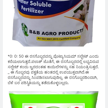
*0: 0: 50 ಈ ರಸಗೊಬ್ಬರವನ್ನು ಪೊಟ್ಯಾಸಿಯಮ್ ಸಲ್ಫೇಟ್ ಎಂದು
ಕರೆಯಲಾಗುತ್ತದೆ.ಪಲಾಶ್ ಜೊತೆಗೆ, ಈ ರಸಗೊಬ್ಬರದಲ್ಲಿ ಲಭ್ಯವಿರುವ
ಸಲ್ಫೇಟ್ ಕಂದು ಜ್ವರದಂತಹ ಕಾಯಿಲೆಗಳನ್ನು ಸಹ ನಿಯಂತ್ರಿಸುತ್ತದೆ.
_ ಈ ಗೊಬ್ಬರವು ಪಕ್ವತೆಯ ಹಂತದಲ್ಲಿ ಉಪಯುಕ್ತವಾಗಿದೆ.ಈ
ರಸಗೊಬ್ಬರವನ್ನು ಸಿಂಪಡಿಸಲಾಗುವುದಿಲ್ಲ. ಈ ರಸಗೊಬ್ಬರದಿಂದಾಗಿ,
ಬೆಳೆ ಬರ ಪರಿಸ್ಥಿತಿಯನ್ನು ತಡೆದುಕೊಳ್ಳಬಲ್ಲದು.