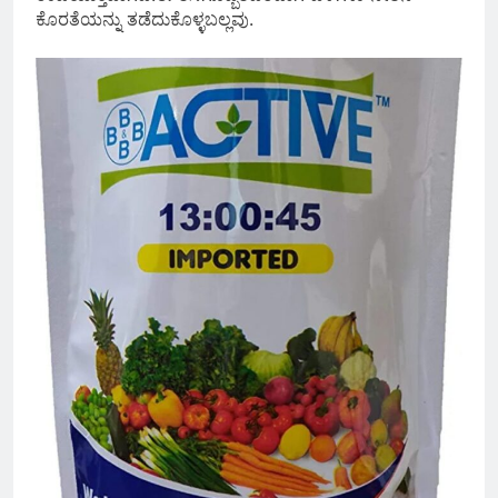
ಕೊರತೆಯನ್ನು ತಡೆದುಕೊಳ್ಳಬಲ್ಲವು.