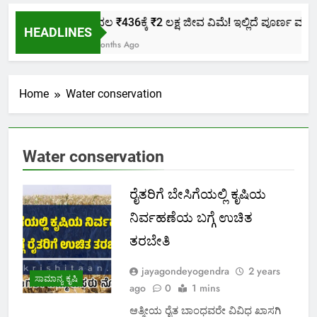
ಕೇವಲ ₹436ಕ್ಕೆ ₹2 ಲಕ್ಷ ಜೀವ ವಿಮೆ! ಇಲ್ಲಿದೆ ಪೂರ್ಣ ಮಾಹಿತ
HEADLINES
2 Months Ago
Home
Water conservation
Water conservation
ರೈತರಿಗೆ ಬೇಸಿಗೆಯಲ್ಲಿ ಕೃಷಿಯ
ನಿರ್ವಹಣೆಯ ಬಗ್ಗೆ ಉಚಿತ
ತರಬೇತಿ
jayagondeyogendra
2 years
ಸಾಮಾನ್ಯ ಕೃಷಿ
ago
0
1 mins
ಆತ್ಮೀಯ ರೈತ ಬಾಂಧವರೇ ವಿವಿಧ ಖಾಸಗಿ