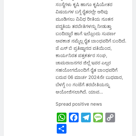
ಸಂಸ್ಥೆಗಳು ಕೃಷಿ ಹಾಗೂ ಕೃಷಿಯೇತರ
ವಿಷಯಗಳ ಬಗ್ಗೆ ರೈತರಲ್ಲೇ ಅರಿವು
ಮೂಡಿಸಲು ವಿವಿಧ ರೀತಿಯ ನೂತನ
ಪದ್ದತಿಯ ತರಬೇತಿಗಳನ್ನು ನೀಡುತ್ತಾ
ಬಂದಿದ್ದಾರೆ ಹಾಗೆ ಇಲ್ಲೊಂದು ಸುವರ್ಣ
ಅವಕಾಶ ನಮ್ಮೆಲ್ಲ ರೈತ ಬಾಂಧವರಿಗೆ ಬಂದಿದೆ.
ಜೆ ಎಸ್ ಬಿ ಪ್ರತಿಷ್ಠಾನದ ವತಿಯಿಂದ,
ಕಾರ್ಯನಿರತ ಪತ್ರಕರ್ತರ ಸಂಘ,
ಚಾಮರಾಜನಗರ ಜಿಲ್ಲೆ ಇವರ ಎಲ್ಲರ
ಸಹಯೋಗದೊಂದಿಗೆ ರೈತ ಬಾಂಧವರಿಗೆ
ಬರುವ 06 ಮಾರ್ಚ 2024ನೇ ಬುಧವಾರ,
ಬೆಳಗ್ಗೆ ೧೦ ಗಂಟೆಗೆ ತರಬೇತಿಯನ್ನು
ಆಯೋಜಿಸಲಾಗಿದೆ. ಯಾವ…
Spread positive news
WhatsApp
Facebook
Telegram
Messa
Cop
Link
Share