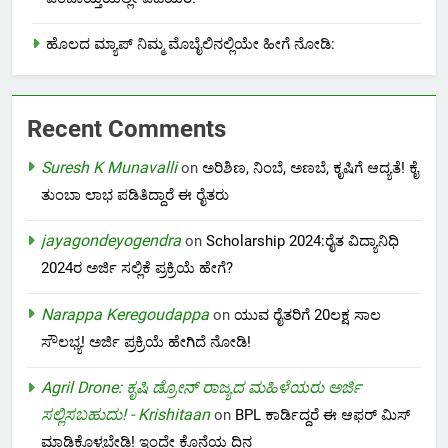
ಹೊಲದ ಮ್ಯಾಪ್ ನಿಮ್ಮ ಮೊಬೈಲಿನಲ್ಲಿಯೇ ಹೀಗೆ ನೋಡಿ:
Recent Comments
Suresh K Munavalli
on
ಅರಿಶಿಣ, ನಿಂಬೆ, ಅಣಬೆ, ಕೃಷಿಗೆ ಆದ್ಯತೆ! ಕೈ
ತುಂಬಾ ಲಾಭ ಪಡಿತಿದ್ದಾರೆ ಈ ರೈತರು
jayagondeyogendra
on
Scholarship 2024:ರೈತ ವಿದ್ಯಾನಿಧಿ
2024ರ ಅರ್ಜಿ ಸಲ್ಲಿಕೆ ಪ್ರಕ್ರಿಯೆ ಹೇಗೆ?
Narappa Keregoudappa
on
ಯುವ ರೈತರಿಗೆ 20ಲಕ್ಷ ಸಾಲ
ಸೌಲಭ್ಯ! ಅರ್ಜಿ ಪ್ರಕ್ರಿಯೆ ಹೇಗಿದೆ ನೋಡಿ!
Agril Drone: ಕೃಷಿ ಡ್ರೋನ್ ರಾಜ್ಯದ ಮಹಿಳೆಯರು ಅರ್ಜಿ
ಸಲ್ಲಿಸಬಹುದು! - Krishitaan
on
BPL ಕಾರ್ಡಿದ್ದರೆ ಈ ಆಫರ್ ಮಿಸ್
ಮಾಡಿಕೊಳ್ಳಬೇಡಿ! ಇಂದೇ ಕೊನೆಯ ದಿನ