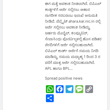
ಈಗ ಮತ್ತೆ ಅವಕಾಶ ನೀಡಲಾಗಿದೆ. ಬಿಪಿಎಲ್
ಕಾರ್ಡ್ಗಳಿಗೆ ಅರ್ಜಿ ಸಲ್ಲಿಸಲು ಆಹಾರ
ನಾಗರೀಕ ಸರಬರಾಜು ಇಲಾಖೆ ಅನುಮತಿ
ನೀಡಿದೆ. ವೆಬ್ಸೈಟ್ ahara.kar.nic.in ರಲ್ಲಿ
ಅರ್ಜಿ ಸಲ್ಲಿಸಲು ಅವಕಾಶ ನೀಡಿದ್ದು,
ಅರ್ಹರು ಮೊಬೈಲ್, ಕಂಪ್ಯೂಟರ್,
ಸೇವಾಸಿಂಧು ಪೋರ್ಟಲ್ಗಳಲ್ಲಿ ಹೊಸ ಪಡಿತರ
ಚೀಟಿಗಳಿಗೆ ಅರ್ಜಿ ಸಲ್ಲಿಸಬಹುದಾಗಿದೆ.
ಬಿಪಿಎಲ್ ಕಾರ್ಡ್ ಅರ್ಜಿಗೆ ಸಮಯ ನಿಗದಿ
ಮಾಡಿದ್ದು, ಸಮಯ ಮಧ್ಯಾಹ್ನ 1 ರಿಂದ 3 ರ
ವರೆಗೆ ಮಾತ್ರ ಅರ್ಜಿ ಸಲ್ಲಿಸಬಹುದಾಗಿದೆ.
APL ಹಾಗೂ BPL…
Spread positive news
WhatsApp
Facebook
Telegram
Messa
Cop
Link
Share