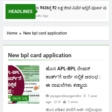
ಕೇವಲ ₹436ಕ್ಕೆ ₹2 ಲಕ್ಷ ಜೀವ ವಿಮೆ! ಇಲ್ಲಿದೆ ಪೂರ್ಣ ಮಾಹಿತಿ
HEADLINES
2 Months Ago
Home
New bpl card application
New bpl card application
ಹೊಸ APL-BPL ರೇಷನ್
ಕಾರ್ಡ್’ಗೆ ಅರ್ಜಿ ಸಲ್ಲಿಕೆ ಆರಂಭ :
ಈ ದಾಖಲೆಗಳು ಕಡ್ಡಾಯ
jayagondeyogendra
1 year
ಸರ್ಕಾರಿ ಸುದ್ದಿ
ago
0
1 mins
ಹೊಸ ಪಡಿತರ ಚೀಟಿಗೆ ಅರ್ಜಿ ಸಲ್ಲಿಸುವುದು