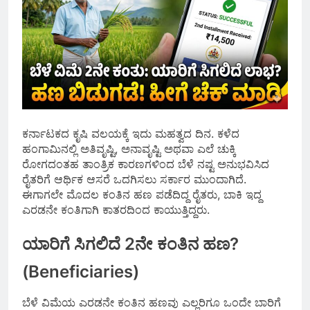
ಕರ್ನಾಟಕದ ಕೃಷಿ ವಲಯಕ್ಕೆ ಇದು ಮಹತ್ವದ ದಿನ. ಕಳೆದ
ಹಂಗಾಮಿನಲ್ಲಿ ಅತಿವೃಷ್ಟಿ, ಅನಾವೃಷ್ಟಿ ಅಥವಾ ಎಲೆ ಚುಕ್ಕಿ
ರೋಗದಂತಹ ತಾಂತ್ರಿಕ ಕಾರಣಗಳಿಂದ ಬೆಳೆ ನಷ್ಟ ಅನುಭವಿಸಿದ
ರೈತರಿಗೆ ಆರ್ಥಿಕ ಆಸರೆ ಒದಗಿಸಲು ಸರ್ಕಾರ ಮುಂದಾಗಿದೆ.
ಈಗಾಗಲೇ ಮೊದಲ ಕಂತಿನ ಹಣ ಪಡೆದಿದ್ದ ರೈತರು, ಬಾಕಿ ಇದ್ದ
ಎರಡನೇ ಕಂತಿಗಾಗಿ ಕಾತರದಿಂದ ಕಾಯುತ್ತಿದ್ದರು.
ಯಾರಿಗೆ ಸಿಗಲಿದೆ 2ನೇ ಕಂತಿನ ಹಣ?
(Beneficiaries)
ಬೆಳೆ ವಿಮೆಯ ಎರಡನೇ ಕಂತಿನ ಹಣವು ಎಲ್ಲರಿಗೂ ಒಂದೇ ಬಾರಿಗೆ