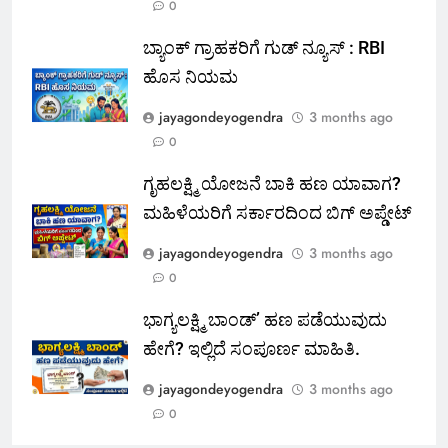
0
ಬ್ಯಾಂಕ್ ಗ್ರಾಹಕರಿಗೆ ಗುಡ್ ನ್ಯೂಸ್ : RBI
ಹೊಸ ನಿಯಮ
jayagondeyogendra
3 months ago
0
ಗೃಹಲಕ್ಷ್ಮಿ ಯೋಜನೆ ಬಾಕಿ ಹಣ ಯಾವಾಗ?
ಮಹಿಳೆಯರಿಗೆ ಸರ್ಕಾರದಿಂದ ಬಿಗ್ ಅಪ್ಡೇಟ್
jayagondeyogendra
3 months ago
0
ಭಾಗ್ಯಲಕ್ಷ್ಮಿ ಬಾಂಡ್’ ಹಣ ಪಡೆಯುವುದು
ಹೇಗೆ? ಇಲ್ಲಿದೆ ಸಂಪೂರ್ಣ ಮಾಹಿತಿ.
jayagondeyogendra
3 months ago
0