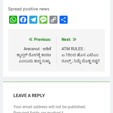
Spread positive news
WhatsApp
Facebook
Telegram
Message
Copy
Share
Link
Previous:
Next:
Post
navigation
Arecanut : ಅಡಿಕೆ
ATM RULES :
ಕ್ಯಾನ್ಸರ್ ರೋಗಕ್ಕೆ ಕಾರಣ
ಏ.1ರಿಂದ ಹೊಸ ಎಟಿಎಂ
ಎಂಬುದು ಶುದ್ಧ ಸುಳ್ಳು.
ರೂಲ್ಸ್ ; ನಿಮ್ಗೆ ದೊಡ್ಡ ನಷ್ಟ!!
LEAVE A REPLY
Your email address will not be published.
Required fields are marked
*