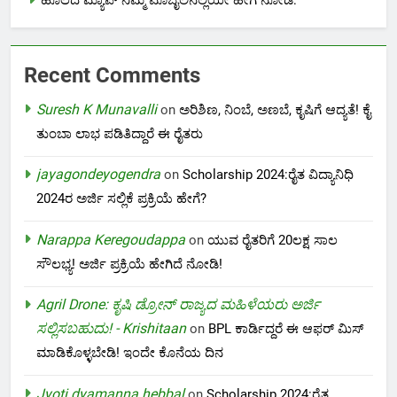
ಹೊಲದ ಮ್ಯಾಪ್ ನಿಮ್ಮ ಮೊಬೈಲಿನಲ್ಲಿಯೇ ಹೀಗೆ ನೋಡಿ:
Recent Comments
Suresh K Munavalli
on
ಅರಿಶಿಣ, ನಿಂಬೆ, ಅಣಬೆ, ಕೃಷಿಗೆ ಆದ್ಯತೆ! ಕೈ
ತುಂಬಾ ಲಾಭ ಪಡಿತಿದ್ದಾರೆ ಈ ರೈತರು
jayagondeyogendra
on
Scholarship 2024:ರೈತ ವಿದ್ಯಾನಿಧಿ
2024ರ ಅರ್ಜಿ ಸಲ್ಲಿಕೆ ಪ್ರಕ್ರಿಯೆ ಹೇಗೆ?
Narappa Keregoudappa
on
ಯುವ ರೈತರಿಗೆ 20ಲಕ್ಷ ಸಾಲ
ಸೌಲಭ್ಯ! ಅರ್ಜಿ ಪ್ರಕ್ರಿಯೆ ಹೇಗಿದೆ ನೋಡಿ!
Agril Drone: ಕೃಷಿ ಡ್ರೋನ್ ರಾಜ್ಯದ ಮಹಿಳೆಯರು ಅರ್ಜಿ
ಸಲ್ಲಿಸಬಹುದು! - Krishitaan
on
BPL ಕಾರ್ಡಿದ್ದರೆ ಈ ಆಫರ್ ಮಿಸ್
ಮಾಡಿಕೊಳ್ಳಬೇಡಿ! ಇಂದೇ ಕೊನೆಯ ದಿನ
Jyoti dyamanna hebbal
on
Scholarship 2024:ರೈತ