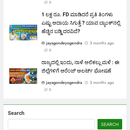
0
1 ಲಕ್ಷ ರೂ. FD ಮಾಡಿದರೆ ಪ್ರತಿ ತಿಂಗಳು
ಎಷ್ಟು ಆದಾಯ ಸಿಗುತ್ತೆ ? ಯಾವ ಬ್ಯಾಂಕ್‌ನಲ್ಲಿ
ಹೆಚ್ಚಿನ ಬಡ್ಡಿ ದರವಿದೆ?
jayagondeyogendra
3 months ago
0
ರಾಜ್ಯದಲ್ಲಿ ಇಂದು, ನಾಳೆ ಆಲಿಕಲ್ಲು ಮಳೆ : ಈ
ಜಿಲ್ಲೆಗಳಿಗೆ ಆರೆಂಜ್ ಅಲರ್ಟ್ ಘೋಷಣೆ
jayagondeyogendra
3 months ago
0
Search
SEARCH