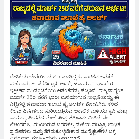
ಬೇಸಿಗೆಯ ಬೇಗೆಯಿಂದ ಕಂಗಾಲಾಗಿದ್ದ ಕರ್ನಾಟಕದ ಜನತೆಗೆ
ಮಳೆರಾಯ ತಂಪೆರೆದಿದ್ದಾನೆ. ಆದರೆ, ಹವಾಮಾನ ಇಲಾಖೆಯ
ಇತ್ತೀಚಿನ ಮುನ್ಸೂಚನೆಯು ಆತಂಕವನ್ನು ಹೆಚ್ಚಿಸಿದೆ. ರಾಜ್ಯದಾದ್ಯಂತ
ಮಾರ್ಚ್ 25ರ ವರೆಗೆ ಭಾರೀ ಮಳೆಯಾಗುವ ಸಾಧ್ಯತೆಯಿದ್ದು, ಈ
ನಿಟ್ಟಿನಲ್ಲಿ ಹವಾಮಾನ ಇಲಾಖೆ ಹೈ ಅಲರ್ಟ್ ಘೋಷಿಸಿದೆ. ಕಳೆದ
ಕೆಲವು ದಿನಗಳಿಂದ ಸುರಿಯುತ್ತಿರುವ ಅಕಾಲಿಕ ಮಳೆಯು ಕೃಷಿ ಮತ್ತು
ಸಾಮಾನ್ಯ ಜೀವನದ ಮೇಲೆ ತೀವ್ರ ಪರಿಣಾಮ ಬೀರಿದೆ. ಈ
ಲೇಖನದಲ್ಲಿ, ಮುಂಬರುವ ದಿನಗಳಲ್ಲಿ ಮಳೆಯ ಪರಿಸ್ಥಿತಿ, ಬಾಧಿತ
ಪ್ರದೇಶಗಳು ಮತ್ತು ತೆಗೆದುಕೊಳ್ಳಬೇಕಾದ ಮುನ್ನೆಚ್ಚರಿಕೆಗಳ ಬಗ್ಗೆ
ವಿವರವಾದ ಮಾಹಿತಿಯನ್ನು ನೀಡಲಾಗಿದೆ.