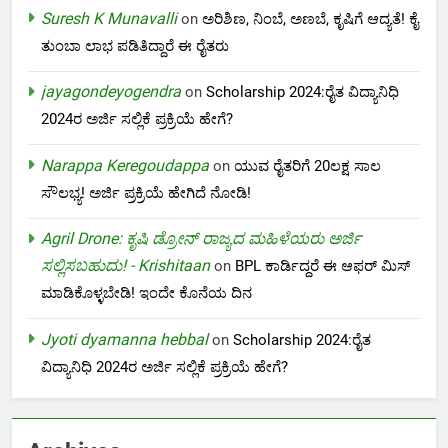
Suresh K Munavalli
on
ಅರಿಶಿಣ, ನಿಂಬೆ, ಅಣಬೆ, ಕೃಷಿಗೆ ಆದ್ಯತೆ! ಕೈ
ತುಂಬಾ ಲಾಭ ಪಡಿತಿದ್ದಾರೆ ಈ ರೈತರು
jayagondeyogendra
on
Scholarship 2024:ರೈತ ವಿದ್ಯಾನಿಧಿ
2024ರ ಅರ್ಜಿ ಸಲ್ಲಿಕೆ ಪ್ರಕ್ರಿಯೆ ಹೇಗೆ?
Narappa Keregoudappa
on
ಯುವ ರೈತರಿಗೆ 20ಲಕ್ಷ ಸಾಲ
ಸೌಲಭ್ಯ! ಅರ್ಜಿ ಪ್ರಕ್ರಿಯೆ ಹೇಗಿದೆ ನೋಡಿ!
Agril Drone: ಕೃಷಿ ಡ್ರೋನ್ ರಾಜ್ಯದ ಮಹಿಳೆಯರು ಅರ್ಜಿ
ಸಲ್ಲಿಸಬಹುದು! - Krishitaan
on
BPL ಕಾರ್ಡಿದ್ದರೆ ಈ ಆಫರ್ ಮಿಸ್
ಮಾಡಿಕೊಳ್ಳಬೇಡಿ! ಇಂದೇ ಕೊನೆಯ ದಿನ
Jyoti dyamanna hebbal
on
Scholarship 2024:ರೈತ
ವಿದ್ಯಾನಿಧಿ 2024ರ ಅರ್ಜಿ ಸಲ್ಲಿಕೆ ಪ್ರಕ್ರಿಯೆ ಹೇಗೆ?