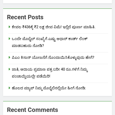
Recent Posts
ಕೇವಲ ₹436ಕ್ಕೆ ₹2 ಲಕ್ಷ ಜೀವ ವಿಮೆ! ಇಲ್ಲಿದೆ ಪೂರ್ಣ ಮಾಹಿತಿ.
ಒಂದೇ ಮೊಬೈಲ್ ಸಂಖ್ಯೆಗೆ ಎಷ್ಟು ಆಧಾರ್ ಕಾರ್ಡ್ ಲಿಂಕ್
ಮಾಡಬಹುದು ನೋಡಿ?
ಪಿಎಂ ಕಿಸಾನ್ ಯೋಜನೆಗೆ ನೊಂದಾಯಿಸಿಕೊಳ್ಳುವುದು ಹೇಗೆ?
ಜಾತಿ, ಆದಾಯ ಪ್ರಮಾಣ ಪತ್ರ ಬರೀ 40 ರೂ.ಗಳಿಗೆ ನಿಮ್ಮ
ಪಂಚಾಯ್ತಿಯಲ್ಲೇ ಪಡೆಯಿರಿ!
ಹೊಲದ ಮ್ಯಾಪ್ ನಿಮ್ಮ ಮೊಬೈಲಿನಲ್ಲಿಯೇ ಹೀಗೆ ನೋಡಿ:
Recent Comments