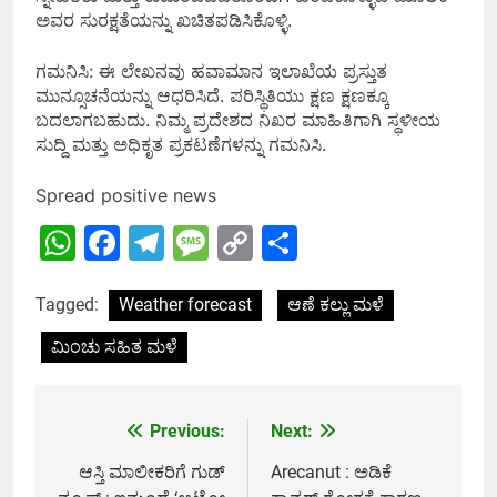
ಅವರ ಸುರಕ್ಷತೆಯನ್ನು ಖಚಿತಪಡಿಸಿಕೊಳ್ಳಿ.
ಗಮನಿಸಿ: ಈ ಲೇಖನವು ಹವಾಮಾನ ಇಲಾಖೆಯ ಪ್ರಸ್ತುತ
ಮುನ್ಸೂಚನೆಯನ್ನು ಆಧರಿಸಿದೆ. ಪರಿಸ್ಥಿತಿಯು ಕ್ಷಣ ಕ್ಷಣಕ್ಕೂ
ಬದಲಾಗಬಹುದು. ನಿಮ್ಮ ಪ್ರದೇಶದ ನಿಖರ ಮಾಹಿತಿಗಾಗಿ ಸ್ಥಳೀಯ
ಸುದ್ದಿ ಮತ್ತು ಅಧಿಕೃತ ಪ್ರಕಟಣೆಗಳನ್ನು ಗಮನಿಸಿ.
Spread positive news
WhatsApp
Facebook
Telegram
Message
Copy
Share
Link
Tagged:
Weather forecast
ಆಣೆ ಕಲ್ಲು ಮಳೆ
ಮಿಂಚು ಸಹಿತ ಮಳೆ
Previous:
Next:
Post
navigation
ಆಸ್ತಿ ಮಾಲೀಕರಿಗೆ ಗುಡ್
Arecanut : ಅಡಿಕೆ