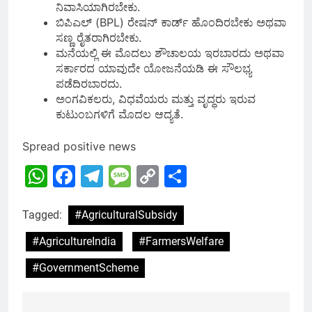
ನಿವಾಸಿಯಾಗಿರಬೇಕು.
ಬಿಪಿಎಲ್ (BPL) ರೇಷನ್ ಕಾರ್ಡ್ ಹೊಂದಿರಬೇಕು ಅಥವಾ
ಸಣ್ಣ ರೈತರಾಗಿರಬೇಕು.
ಮನೆಯಲ್ಲಿ ಈ ಮೊದಲು ಶೌಚಾಲಯ ಇರಬಾರದು ಅಥವಾ
ಸರ್ಕಾರದ ಯಾವುದೇ ಯೋಜನೆಯಡಿ ಈ ಸೌಲಭ್ಯ
ಪಡೆದಿರಬಾರದು.
ಅಂಗವಿಕಲರು, ವಿಧವೆಯರು ಮತ್ತು ವೃದ್ಧರು ಇರುವ
ಕುಟುಂಬಗಳಿಗೆ ಮೊದಲ ಆದ್ಯತೆ.
Spread positive news
WhatsApp
Facebook
Telegram
Message
Copy
Share
Link
Tagged:
#AgriculturalSubsidy
#AgricultureIndia
#FarmersWelfare
#GovernmentScheme