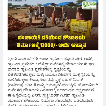
ಪ್ರೀಯ ಸಾರ್ವಜನಿಕರೇ ಭಾರತ ಗ್ರಾಮೀಣ ಪ್ರಧಾನ ದೇಶ. ಆದರೆ,
ಗ್ರಾಮೀಣ ಪ್ರದೇಶದ ಅದೆಷ್ಟೋ ಮನೆಗಳಲ್ಲಿ ಶೌಚಾಲಯಗಳು ಇಲ್ಲ.
ಭಾರತದ ಗ್ರಾಮೀಣ ಪ್ರದೇಶಗಳಲ್ಲಿ ಸ್ವಚ್ಛತೆಯನ್ನು
ಖಚಿತಪಡಿಸಿಕೊಳ್ಳಲು ಮತ್ತು ಬಯಲು ಬಹಿರ್ದೆಸೆ ಮುಕ್ತ ಸ್ಥಿತಿಯನ್ನು
ಉಳಿಸಿಕೊಳ್ಳಲು ಕೇಂದ್ರ ಸರ್ಕಾರವು ಸ್ವಚ್ಛ ಭಾರತ್ ಮಿಷನ್
(ಗ್ರಾಮೀಣ) ಹಂತ-II ಅನ್ನು ಅನುಷ್ಠಾನಗೊಳಿಸುತ್ತಿದೆ. ಯೋಜನೆಯಡಿ
ಮನೆಗಳಲ್ಲಿ ಶೌಚಾಲಯ ನಿರ್ಮಾಣಕ್ಕೆ ಸಹಾಯಧನ ಲಭ್ಯವಾಗಲಿದೆ.
ಈ ಹಿನ್ನೆಯೆಯಲ್ಲಿ ಏನಿದು ಸ್ವಚ್ಛ ಭಾರತ್ ಮಿಷನ್ ಗ್ರಾಮೀಣ
ಯೋಜನೆ? ಶೌಚಾಲಯ ನಿರ್ಮಾಣ ಸಹಾಯಧನ ಪಡೆಯುವುದು
ಹೇಗೆ? ಯಾರೆಲ್ಲ ಅರ್ಹರು ಎಂಬುದನ್ನು ತಿಳಿಯೋಣ.