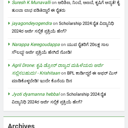
Suresh K Munavalli
on
ಅರಿಶಿಣ, ನಿಂಬೆ, ಅಣಬೆ, ಕೃಷಿಗೆ ಆದ್ಯತೆ! ಕೈ
ತುಂಬಾ ಲಾಭ ಪಡಿತಿದ್ದಾರೆ ಈ ರೈತರು
jayagondeyogendra
on
Scholarship 2024:ರೈತ ವಿದ್ಯಾನಿಧಿ
2024ರ ಅರ್ಜಿ ಸಲ್ಲಿಕೆ ಪ್ರಕ್ರಿಯೆ ಹೇಗೆ?
Narappa Keregoudappa
on
ಯುವ ರೈತರಿಗೆ 20ಲಕ್ಷ ಸಾಲ
ಸೌಲಭ್ಯ! ಅರ್ಜಿ ಪ್ರಕ್ರಿಯೆ ಹೇಗಿದೆ ನೋಡಿ!
Agril Drone: ಕೃಷಿ ಡ್ರೋನ್ ರಾಜ್ಯದ ಮಹಿಳೆಯರು ಅರ್ಜಿ
ಸಲ್ಲಿಸಬಹುದು! - Krishitaan
on
BPL ಕಾರ್ಡಿದ್ದರೆ ಈ ಆಫರ್ ಮಿಸ್
ಮಾಡಿಕೊಳ್ಳಬೇಡಿ! ಇಂದೇ ಕೊನೆಯ ದಿನ
Jyoti dyamanna hebbal
on
Scholarship 2024:ರೈತ
ವಿದ್ಯಾನಿಧಿ 2024ರ ಅರ್ಜಿ ಸಲ್ಲಿಕೆ ಪ್ರಕ್ರಿಯೆ ಹೇಗೆ?
Archives