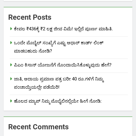
Recent Posts
ಕೇವಲ ₹436ಕ್ಕೆ ₹2 ಲಕ್ಷ ಜೀವ ವಿಮೆ! ಇಲ್ಲಿದೆ ಪೂರ್ಣ ಮಾಹಿತಿ.
ಒಂದೇ ಮೊಬೈಲ್ ಸಂಖ್ಯೆಗೆ ಎಷ್ಟು ಆಧಾರ್ ಕಾರ್ಡ್ ಲಿಂಕ್
ಮಾಡಬಹುದು ನೋಡಿ?
ಪಿಎಂ ಕಿಸಾನ್ ಯೋಜನೆಗೆ ನೊಂದಾಯಿಸಿಕೊಳ್ಳುವುದು ಹೇಗೆ?
ಜಾತಿ, ಆದಾಯ ಪ್ರಮಾಣ ಪತ್ರ ಬರೀ 40 ರೂ.ಗಳಿಗೆ ನಿಮ್ಮ
ಪಂಚಾಯ್ತಿಯಲ್ಲೇ ಪಡೆಯಿರಿ!
ಹೊಲದ ಮ್ಯಾಪ್ ನಿಮ್ಮ ಮೊಬೈಲಿನಲ್ಲಿಯೇ ಹೀಗೆ ನೋಡಿ:
Recent Comments