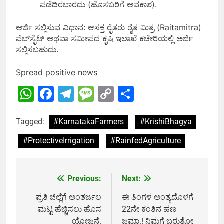
ಪಡೆದಿರಬಾರದು (ಹೊಸಬರಿಗೆ ಅವಕಾಶ).
ಅರ್ಜಿ ಸಲ್ಲಿಸುವ ವಿಧಾನ: ಆಸಕ್ತ ರೈತರು ರೈತ ಮಿತ್ರ (Raitamitra)
ವೆಬ್‌ಸೈಟ್ ಅಥವಾ ಸಮೀಪದ ಕೃಷಿ ಇಲಾಖೆ ಕಚೇರಿಯಲ್ಲಿ ಅರ್ಜಿ
ಸಲ್ಲಿಸಬಹುದು.
Spread positive news
WhatsApp
Facebook
Telegram
Message
Copy
Share
Link
Tagged:
#KarnatakaFarmers
#KrishiBhagya
#ProtectiveIrrigation
#RainfedAgriculture
Previous:
Next:
Post
navigation
ಪ್ರತಿ ಜಿಲ್ಲೆಗೆ ಅಂತರ್ಜಲ
ಈ ತಿಂಗಳ ಅಂತ್ಯದೊಳಗೆ
ಮಟ್ಟ ಹೆಚ್ಚಿಸಲು ಹೊಸ
22ನೇ ಕಂತಿನ ಹಣ
ಯೋಜನೆ.
ಜಮಾ.! ನಿಮಗೆ ಬರುತ್ತೋ