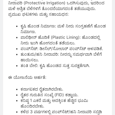
ನೀರಾವರಿ (Protective Irrigation) ಒದಗಿಸುವುದು, ಇದರಿಂದ
ಮಳೆ ಆಶ್ರಿತ ಬೆಳೆಗಳಿಗೆ ತೊಂದರೆಯಾಗದಂತೆ ತಡೆಯುವುದು.
ಪ್ರಮುಖ ಘಟಕಗಳು ಮತ್ತು ಸಹಾಯಧನ:
ಕೃಷಿ ಹೊಂಡ ನಿರ್ಮಾಣ: ಮಳೆ ನೀರು ಸಂಗ್ರಹಣೆಗೆ ಹೊಂಡ
ನಿರ್ಮಾಣ.
ಪಾಲಿಥೀನ್ ಹೊದಿಕೆ (Plastic Lining): ಹೊಂಡದಲ್ಲಿ
ನೀರು ಇಂಗಿ ಹೋಗದಂತೆ ತಡೆಯಲು.
ಪಂಪ್‌ಸೆಟ್: ಡೀಸೆಲ್/ಸೋಲಾರ್ ಪಂಪ್‌ಸೆಟ್ ಅಳವಡಿಕೆ.
ತುಂತುರು/ಹನಿ ನೀರಾವರಿ: ನೀರನ್ನು ಸಮರ್ಥವಾಗಿ ಬೆಳೆಗೆ
ಹಾಯಿಸಲು.
ತಂತಿ ಬೇಲಿ: ಕೃಷಿ ಹೊಂಡದ ಸುತ್ತ ಸುರಕ್ಷತೆಗಾಗಿ.
ಈ ಯೋಜನೆಯ ಅರ್ಹತೆ:
ಕರ್ನಾಟಕದ ರೈತರಾಗಿರಬೇಕು.
ರೈತರ ಗುರುತಿನ ಸಂಖ್ಯೆ (FID) ಕಡ್ಡಾಯ.
ಕನಿಷ್ಠ 1 ಎಕರೆ ಮತ್ತು ಅದಕ್ಕಿಂತ ಹೆಚ್ಚಿನ ಭೂಮಿ
ಹೊಂದಿರಬೇಕು.
ಕಳೆದ 3 ವರ್ಷಗಳಲ್ಲಿ ಪಂಪ್‌ಸೆಟ್/ಹನಿ ನೀರಾವರಿ ಸಬ್ಸಿಡಿ