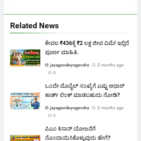
Related News
ಕೇವಲ ₹436ಕ್ಕೆ ₹2 ಲಕ್ಷ ಜೀವ ವಿಮೆ! ಇಲ್ಲಿದೆ
ಪೂರ್ಣ ಮಾಹಿತಿ.
jayagondeyogendra
2 months ago
0
ಒಂದೇ ಮೊಬೈಲ್ ಸಂಖ್ಯೆಗೆ ಎಷ್ಟು ಆಧಾರ್
ಕಾರ್ಡ್ ಲಿಂಕ್ ಮಾಡಬಹುದು ನೋಡಿ?
jayagondeyogendra
2 months ago
0
ಪಿಎಂ ಕಿಸಾನ್ ಯೋಜನೆಗೆ
ನೊಂದಾಯಿಸಿಕೊಳ್ಳುವುದು ಹೇಗೆ?