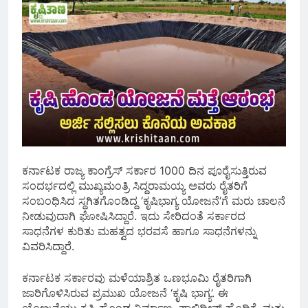
ಕರ್ನಾಟಕ ರಾಜ್ಯ ಕಾಂಗ್ರೆಸ್ ಸರ್ಕಾರ 1000 ದಿನ ಪೂರೈಸುತ್ತಿರುವ
ಸಂದರ್ಭದಲ್ಲಿ ಮುಖ್ಯಮಂತ್ರಿ ಸಿದ್ದರಾಮಯ್ಯ ಅವರು ರೈತರಿಗೆ
ಸಂಬಂಧಿಸಿದ ಸ್ಥಗಿತಗೊಂಡಿದ್ದ ‘ಕೃಷಿಭಾಗ್ಯ ಯೋಜನೆ’ಗೆ ಮರು ಚಾಲನೆ
ನೀಡುವುದಾಗಿ ಘೋಷಿಸಿದ್ದಾರೆ. ಇದು ಸೇರಿದಂತೆ ಸರ್ಕಾರದ
ಸಾಧನೆಗಳ ಕುರಿತು ಮಹತ್ವದ ಭರವಸೆ ಹಾಗೂ ಸಾಧನೆಗಳನ್ನು
ವಿವರಿಸಿದ್ದಾರೆ.
ಕರ್ನಾಟಕ ಸರ್ಕಾರವು ಮಳೆಯಾಶ್ರಿತ ಒಣಭೂಮಿ ರೈತರಿಗಾಗಿ
ಜಾರಿಗೊಳಿಸಿರುವ ಪ್ರಮುಖ ಯೋಜನೆ ‘ಕೃಷಿ ಭಾಗ್ಯ’. ಈ
ಯೋಜನೆಯು ಕೃಷಿ ಹೊಂಡ ನಿರ್ಮಾಣ, ಪಾಲಿಥೀನ್ ಹೊದಿಕೆ, ಮತ್ತು