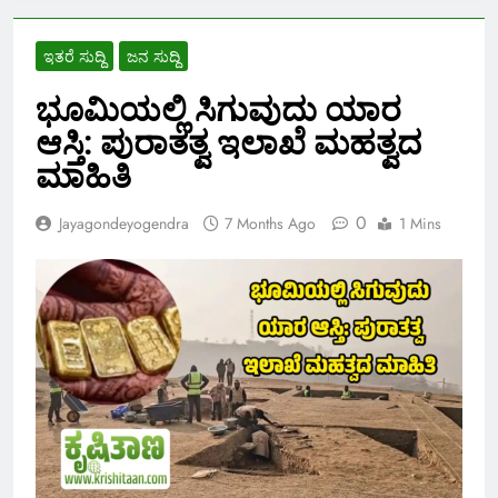
ಇತರೆ ಸುದ್ದಿ
ಜನ ಸುದ್ದಿ
ಭೂಮಿಯಲ್ಲಿ ಸಿಗುವುದು ಯಾರ
ಆಸ್ತಿ: ಪುರಾತತ್ವ ಇಲಾಖೆ ಮಹತ್ವದ
ಮಾಹಿತಿ
0
Jayagondeyogendra
7 Months Ago
1 Mins