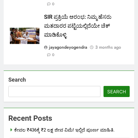
0
SIR ಪ್ರಕ್ರಿಯೆ ಆರಂಭ: ನಿಮ್ಮ ಹೆಸರು
ಮತದಾರರ ಪಟ್ಟಿಯಲ್ಲಿದೆಯೇ ಚೆಕ್
ಮಾಡಿಕೊಳ್ಳಿ
jayagondeyogendra
3 months ago
0
Search
SEARCH
Recent Posts
ಕೇವಲ ₹436ಕ್ಕೆ ₹2 ಲಕ್ಷ ಜೀವ ವಿಮೆ! ಇಲ್ಲಿದೆ ಪೂರ್ಣ ಮಾಹಿತಿ.