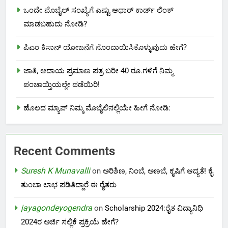
ಒಂದೇ ಮೊಬೈಲ್ ಸಂಖ್ಯೆಗೆ ಎಷ್ಟು ಆಧಾರ್ ಕಾರ್ಡ್ ಲಿಂಕ್
ಮಾಡಬಹುದು ನೋಡಿ?
ಪಿಎಂ ಕಿಸಾನ್ ಯೋಜನೆಗೆ ನೊಂದಾಯಿಸಿಕೊಳ್ಳುವುದು ಹೇಗೆ?
ಜಾತಿ, ಆದಾಯ ಪ್ರಮಾಣ ಪತ್ರ ಬರೀ 40 ರೂ.ಗಳಿಗೆ ನಿಮ್ಮ
ಪಂಚಾಯ್ತಿಯಲ್ಲೇ ಪಡೆಯಿರಿ!
ಹೊಲದ ಮ್ಯಾಪ್ ನಿಮ್ಮ ಮೊಬೈಲಿನಲ್ಲಿಯೇ ಹೀಗೆ ನೋಡಿ:
Recent Comments
Suresh K Munavalli
on
ಅರಿಶಿಣ, ನಿಂಬೆ, ಅಣಬೆ, ಕೃಷಿಗೆ ಆದ್ಯತೆ! ಕೈ
ತುಂಬಾ ಲಾಭ ಪಡಿತಿದ್ದಾರೆ ಈ ರೈತರು
jayagondeyogendra
on
Scholarship 2024:ರೈತ ವಿದ್ಯಾನಿಧಿ
2024ರ ಅರ್ಜಿ ಸಲ್ಲಿಕೆ ಪ್ರಕ್ರಿಯೆ ಹೇಗೆ?