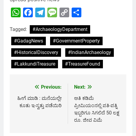
WhatsApp
Facebook
Telegram
Message
Copy
Share
Link
Tagged:
#ArchaeologyDepartment
#GadagNews
#GovernmentProperty
#HistoricalDiscovery
#IndianArchaeology
#LakkundiTreasure
#TreasureFound
Previous:
Next:
Post
navigation
ಹೀಗೆ ಮಾಡಿ : ಮನೆಯಲ್ಲೇ
ಅತಿ ಕಡಿಮೆ
ಕೂತು ಇ-ಸ್ವತ್ತು ಪಡೆಯಿರಿ
ಪ್ರೀಮಿಯಂನಲ್ಲಿ ಪತಿ-ಪತ್ನಿ
ಇಬ್ಬರಿಗೂ ಸಿಗಲಿದೆ 50 ಲಕ್ಷ
ರೂ. ಜೀವ ವಿಮೆ