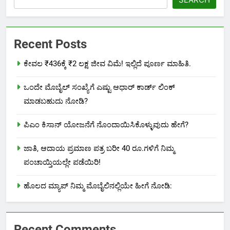
Recent Posts
ಕೇವಲ ₹436ಕ್ಕೆ ₹2 ಲಕ್ಷ ಜೀವ ವಿಮೆ! ಇಲ್ಲಿದೆ ಪೂರ್ಣ ಮಾಹಿತಿ.
ಒಂದೇ ಮೊಬೈಲ್ ಸಂಖ್ಯೆಗೆ ಎಷ್ಟು ಆಧಾರ್ ಕಾರ್ಡ್ ಲಿಂಕ್
ಮಾಡಬಹುದು ನೋಡಿ?
ಪಿಎಂ ಕಿಸಾನ್ ಯೋಜನೆಗೆ ನೊಂದಾಯಿಸಿಕೊಳ್ಳುವುದು ಹೇಗೆ?
ಜಾತಿ, ಆದಾಯ ಪ್ರಮಾಣ ಪತ್ರ ಬರೀ 40 ರೂ.ಗಳಿಗೆ ನಿಮ್ಮ
ಪಂಚಾಯ್ತಿಯಲ್ಲೇ ಪಡೆಯಿರಿ!
ಹೊಲದ ಮ್ಯಾಪ್ ನಿಮ್ಮ ಮೊಬೈಲಿನಲ್ಲಿಯೇ ಹೀಗೆ ನೋಡಿ:
Recent Comments