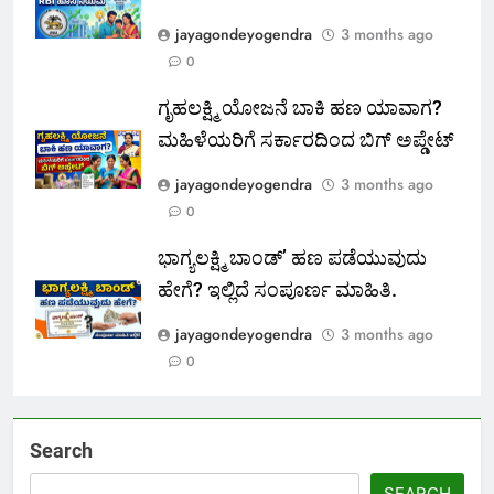
jayagondeyogendra
3 months ago
0
ಗೃಹಲಕ್ಷ್ಮಿ ಯೋಜನೆ ಬಾಕಿ ಹಣ ಯಾವಾಗ?
ಮಹಿಳೆಯರಿಗೆ ಸರ್ಕಾರದಿಂದ ಬಿಗ್ ಅಪ್ಡೇಟ್
jayagondeyogendra
3 months ago
0
ಭಾಗ್ಯಲಕ್ಷ್ಮಿ ಬಾಂಡ್’ ಹಣ ಪಡೆಯುವುದು
ಹೇಗೆ? ಇಲ್ಲಿದೆ ಸಂಪೂರ್ಣ ಮಾಹಿತಿ.
jayagondeyogendra
3 months ago
0
Search
SEARCH