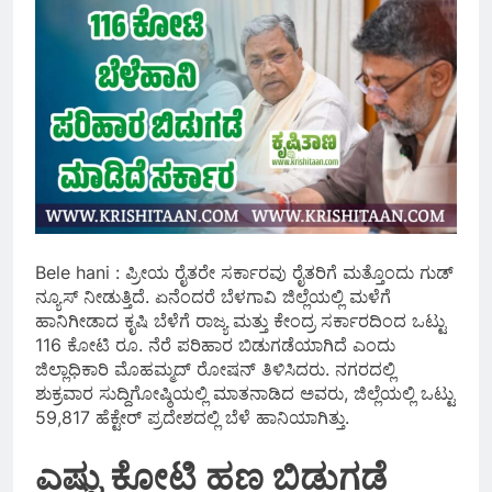
Bele hani : ಪ್ರೀಯ ರೈತರೇ ಸರ್ಕಾರವು ರೈತರಿಗೆ ಮತ್ತೊಂದು ಗುಡ್
ನ್ಯೂಸ್ ನೀಡುತ್ತಿದೆ. ಏನೆಂದರೆ ಬೆಳಗಾವಿ ಜಿಲ್ಲೆಯಲ್ಲಿ ಮಳೆಗೆ
ಹಾನಿಗೀಡಾದ ಕೃಷಿ ಬೆಳೆಗೆ ರಾಜ್ಯ ಮತ್ತು ಕೇಂದ್ರ ಸರ್ಕಾರದಿಂದ ಒಟ್ಟು
116 ಕೋಟಿ ರೂ. ನೆರೆ ಪರಿಹಾರ ಬಿಡುಗಡೆಯಾಗಿದೆ ಎಂದು
ಜಿಲ್ಲಾಧಿಕಾರಿ ಮೊಹಮ್ಮದ್ ರೋಷನ್ ತಿಳಿಸಿದರು. ನಗರದಲ್ಲಿ
ಶುಕ್ರವಾರ ಸುದ್ದಿಗೋಷ್ಠಿಯಲ್ಲಿ ಮಾತನಾಡಿದ ಅವರು, ಜಿಲ್ಲೆಯಲ್ಲಿ ಒಟ್ಟು
59,817 ಹೆಕ್ಟೇರ್ ಪ್ರದೇಶದಲ್ಲಿ ಬೆಳೆ ಹಾನಿಯಾಗಿತ್ತು.
ಎಷ್ಟು ಕೋಟಿ ಹಣ ಬಿಡುಗಡೆ