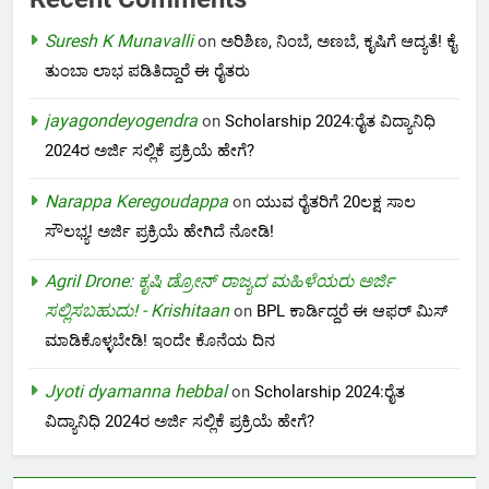
Suresh K Munavalli
on
ಅರಿಶಿಣ, ನಿಂಬೆ, ಅಣಬೆ, ಕೃಷಿಗೆ ಆದ್ಯತೆ! ಕೈ
ತುಂಬಾ ಲಾಭ ಪಡಿತಿದ್ದಾರೆ ಈ ರೈತರು
jayagondeyogendra
on
Scholarship 2024:ರೈತ ವಿದ್ಯಾನಿಧಿ
2024ರ ಅರ್ಜಿ ಸಲ್ಲಿಕೆ ಪ್ರಕ್ರಿಯೆ ಹೇಗೆ?
Narappa Keregoudappa
on
ಯುವ ರೈತರಿಗೆ 20ಲಕ್ಷ ಸಾಲ
ಸೌಲಭ್ಯ! ಅರ್ಜಿ ಪ್ರಕ್ರಿಯೆ ಹೇಗಿದೆ ನೋಡಿ!
Agril Drone: ಕೃಷಿ ಡ್ರೋನ್ ರಾಜ್ಯದ ಮಹಿಳೆಯರು ಅರ್ಜಿ
ಸಲ್ಲಿಸಬಹುದು! - Krishitaan
on
BPL ಕಾರ್ಡಿದ್ದರೆ ಈ ಆಫರ್ ಮಿಸ್
ಮಾಡಿಕೊಳ್ಳಬೇಡಿ! ಇಂದೇ ಕೊನೆಯ ದಿನ
Jyoti dyamanna hebbal
on
Scholarship 2024:ರೈತ
ವಿದ್ಯಾನಿಧಿ 2024ರ ಅರ್ಜಿ ಸಲ್ಲಿಕೆ ಪ್ರಕ್ರಿಯೆ ಹೇಗೆ?