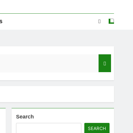
S
Search
ಡ್‌ಗೆ ಎಷ್ಟು ಮೊಬೈಲ್ ನಂಬರ ಲಿಂಕ್ ಇದೆ ಗೊತ್ತಾ!
SEARCH