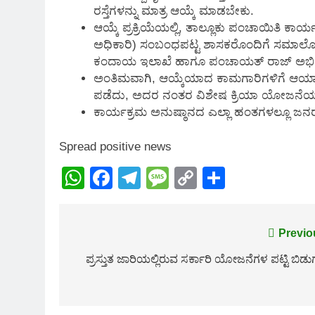
ರಸ್ತೆಗಳನ್ನು ಮಾತ್ರ ಆಯ್ಕೆ ಮಾಡಬೇಕು.
ಆಯ್ಕೆ ಪ್ರಕ್ರಿಯೆಯಲ್ಲಿ, ತಾಲ್ಲೂಕು ಪಂಚಾಯಿತಿ ಕ
ಅಧಿಕಾರಿ) ಸಂಬಂಧಪಟ್ಟ ಶಾಸಕರೊಂದಿಗೆ ಸಮಾಲೋಚಿಸಿ
ಕಂದಾಯ ಇಲಾಖೆ ಹಾಗೂ ಪಂಚಾಯತ್‌ ರಾಜ್‌ ಅಭಿಯಂ
ಅಂತಿಮವಾಗಿ, ಆಯ್ಕೆಯಾದ ಕಾಮಗಾರಿಗಳಿಗೆ ಆಯಾ
ಪಡೆದು, ಅದರ ನಂತರ ವಿಶೇಷ ಕ್ರಿಯಾ ಯೋಜನೆಯನ್ನು
ಕಾರ್ಯಕ್ರಮ ಅನುಷ್ಠಾನದ ಎಲ್ಲಾ ಹಂತಗಳಲ್ಲೂ ಜನರ 
Spread positive news
WhatsApp
Facebook
Telegram
Message
Copy
Share
Link
Post
Previo
navigation
ಪ್ರಸ್ತುತ ಜಾರಿಯಲ್ಲಿರುವ ಸರ್ಕಾರಿ ಯೋಜನೆಗಳ ಪಟ್ಟಿ ಬಿಡು