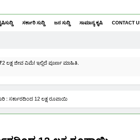
ೃಷಿಸುದ್ದಿ
ಸರ್ಕಾರಿ ಸುದ್ದಿ
ಜನ ಸುದ್ದಿ
ಸಾಮಾನ್ಯ ಕೃಷಿ
CONTACT U
₹2 ಲಕ್ಷ ಜೀವ ವಿಮೆ! ಇಲ್ಲಿದೆ ಪೂರ್ಣ ಮಾಹಿತಿ.
ಸಂಖ್ಯೆಗೆ ಎಷ್ಟು ಆಧಾರ್ ಕಾರ್ಡ್ ಲಿಂಕ್ ಮಾಡಬಹುದು ನೋಡಿ?
ಯೋಜನೆಗೆ ನೊಂದಾಯಿಸಿಕೊಳ್ಳುವುದು ಹೇಗೆ?
ರಿ : ಸರ್ಕಾರದಿಂದ 12 ಲಕ್ಷ ರೂಪಾಯಿ
ರಮಾಣ ಪತ್ರ ಬರೀ 40 ರೂ.ಗಳಿಗೆ ನಿಮ್ಮ ಪಂಚಾಯ್ತಿಯಲ್ಲೇ ಪಡೆಯಿರಿ!
ನಿಮ್ಮ ಮೊಬೈಲಿನಲ್ಲಿಯೇ ಹೀಗೆ ನೋಡಿ:
ನಿಮ್ಮ ಆಧಾರ್ ಕಾರ್