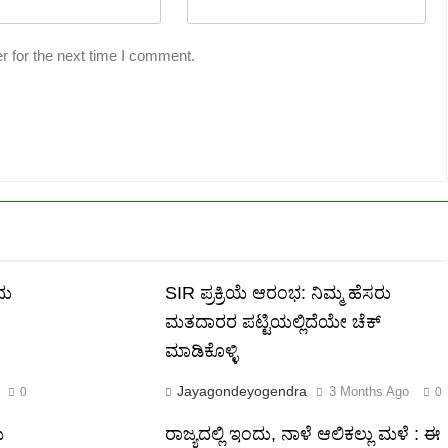
r for the next time I comment.
ದು
SIR ಪ್ರಕ್ರಿಯೆ ಆರಂಭ: ನಿಮ್ಮ ಹೆಸರು
ಮತದಾರರ ಪಟ್ಟಿಯಲ್ಲಿದೆಯೇ ಚೆಕ್
ಮಾಡಿಕೊಳ್ಳಿ
Jayagondeyogendra
3 Months Ago
0
0
ು
ರಾಜ್ಯದಲ್ಲಿ ಇಂದು, ನಾಳೆ ಆಲಿಕಲ್ಲು ಮಳೆ : ಈ