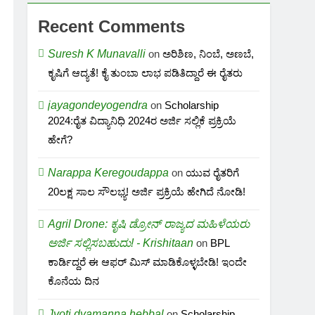
Recent Comments
Suresh K Munavalli
on
ಅರಿಶಿಣ, ನಿಂಬೆ, ಅಣಬೆ,
ಕೃಷಿಗೆ ಆದ್ಯತೆ! ಕೈ ತುಂಬಾ ಲಾಭ ಪಡಿತಿದ್ದಾರೆ ಈ ರೈತರು
jayagondeyogendra
on
Scholarship
2024:ರೈತ ವಿದ್ಯಾನಿಧಿ 2024ರ ಅರ್ಜಿ ಸಲ್ಲಿಕೆ ಪ್ರಕ್ರಿಯೆ
ಹೇಗೆ?
Narappa Keregoudappa
on
ಯುವ ರೈತರಿಗೆ
20ಲಕ್ಷ ಸಾಲ ಸೌಲಭ್ಯ! ಅರ್ಜಿ ಪ್ರಕ್ರಿಯೆ ಹೇಗಿದೆ ನೋಡಿ!
Agril Drone: ಕೃಷಿ ಡ್ರೋನ್ ರಾಜ್ಯದ ಮಹಿಳೆಯರು
ಅರ್ಜಿ ಸಲ್ಲಿಸಬಹುದು! - Krishitaan
on
BPL
ಕಾರ್ಡಿದ್ದರೆ ಈ ಆಫರ್ ಮಿಸ್ ಮಾಡಿಕೊಳ್ಳಬೇಡಿ! ಇಂದೇ
ಕೊನೆಯ ದಿನ
Jyoti dyamanna hebbal
on
Scholarship