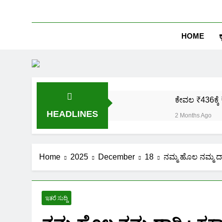
HOME
ಕ
ಕೇವಲ ₹436ಕ್ಕೆ 
HEADLINES
2 Months Ago
ಒಂದೇ ಮೊಬೈಲ್ 
2 Months Ago
ಪಿಎಂ ಕಿಸಾನ್ 
Home
2025
December
18
ನಮ್ಮ ಹೊಲ ನಮ್ಮ ದಾ
2 Months Ago
ಜಾತಿ, ಆದಾಯ ಪ್
2 Months Ago
ಇತರೆ ಸುದ್ದಿ
ಹೊಲದ ಮ್ಯಾಪ್ 