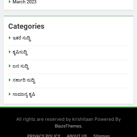
March 2023
Categories
ಇತರೆ ಸುದ್ದಿ
ಕೃಷಿಸುದ್ದಿ
ಜನ ಸುದ್ದಿ
ಸರ್ಕಾರಿ ಸುದ್ದಿ
ಸಾಮಾನ್ಯ ಕೃಷಿ
All rights are reserved by krishitaan Powered By
.
BlazeThemes
PRIVACY POLICY
ABOUT US
Sitemap