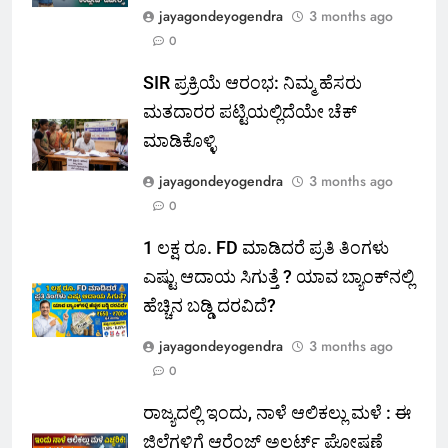
jayagondeyogendra
3 months ago
0
SIR ಪ್ರಕ್ರಿಯೆ ಆರಂಭ: ನಿಮ್ಮ ಹೆಸರು
ಮತದಾರರ ಪಟ್ಟಿಯಲ್ಲಿದೆಯೇ ಚೆಕ್
ಮಾಡಿಕೊಳ್ಳಿ
jayagondeyogendra
3 months ago
0
1 ಲಕ್ಷ ರೂ. FD ಮಾಡಿದರೆ ಪ್ರತಿ ತಿಂಗಳು
ಎಷ್ಟು ಆದಾಯ ಸಿಗುತ್ತೆ ? ಯಾವ ಬ್ಯಾಂಕ್‌ನಲ್ಲಿ
ಹೆಚ್ಚಿನ ಬಡ್ಡಿ ದರವಿದೆ?
jayagondeyogendra
3 months ago
0
ರಾಜ್ಯದಲ್ಲಿ ಇಂದು, ನಾಳೆ ಆಲಿಕಲ್ಲು ಮಳೆ : ಈ
ಜಿಲ್ಲೆಗಳಿಗೆ ಆರೆಂಜ್ ಅಲರ್ಟ್ ಘೋಷಣೆ