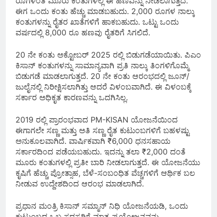
ರೂಗಳಂತೆ ಮೂರು ಕಂತುಗಳಲ್ಲಿ ಈ ಹಣವನ್ನು ನೀಡಲಾಗುತ್ತಿದೆ.
ಈಗ ಒಂದು ಕಂತು ಹೆಚ್ಚು ಮಾಡಬಹುದು. 2,000 ರೂಗಳ ನಾಲ್ಕು
ಕಂತುಗಳನ್ನು ರೈತರ ಖಾತೆಗಳಿಗೆ ಹಾಕಬಹುದು. ಒಟ್ಟು ಒಂದು
ವರ್ಷದಲ್ಲಿ 8,000 ರೂ ಹಣವು ರೈತರಿಗೆ ಸಿಗಲಿದೆ.
20 ನೇ ಕಂತು ಅಕ್ಟೋಬರ್ 2025 ರಲ್ಲಿ ಬಿಡುಗಡೆಯಾಯಿತು. ಪಿಎಂ
ಕಿಸಾನ್ ಕಂತುಗಳನ್ನು ಸಾಮಾನ್ಯವಾಗಿ ಪ್ರತಿ ನಾಲ್ಕು ತಿಂಗಳಿಗೊಮ್ಮೆ
ಬಿಡುಗಡೆ ಮಾಡಲಾಗುತ್ತದೆ. 20 ನೇ ಕಂತು ಆರಂಭದಲ್ಲಿ ಜೂನ್/
ಜುಲೈನಲ್ಲಿ ನಿರೀಕ್ಷಿಸಲಾಗಿತ್ತು ಆದರೆ ವಿಳಂಬವಾಗಿದೆ. ಈ ವಿಳಂಬಕ್ಕೆ
ಸರ್ಕಾರ ಅಧಿಕೃತ ಕಾರಣವನ್ನು ಒದಗಿಸಿಲ್ಲ.
2019 ರಲ್ಲಿ ಪ್ರಾರಂಭವಾದ PM-KISAN ಯೋಜನೆಯಿಂದ
ಈಗಾಗಲೇ ಸಣ್ಣ ಮತ್ತು ಅತಿ ಸಣ್ಣ ರೈತ ಕುಟುಂಬಗಳಿಗೆ ಬಹಳಷ್ಟು
ಅನುಕೂಲವಾಗಿದೆ. ವಾರ್ಷಿಕವಾಗಿ ₹6,000 ಧನಸಹಾಯ
ಸರ್ಕಾರದಿಂದ ಪಡೆಯಬಹುದು. ಇದನ್ನು ತಲಾ ₹2,000 ದಂತೆ
ಮೂರು ಕಂತುಗಳಲ್ಲಿ ಪ್ರತೀ ಬಾರಿ ನೀಡಲಾಗುತ್ತದೆ. ಈ ಯೋಜನೆಯು
ಕೃಷಿಗೆ ಹೆಚ್ಚು ಪ್ರೋತ್ಸಾಹ, ಬೆಳೆ-ಸಂಬಂಧಿತ ವೆಚ್ಚಗಳಿಗೆ ಆರ್ಥಿಕ ಬಲ
ನೀಡುವ ಉದ್ದೇಶದಿಂದ ಆರಂಭ ಮಾಡಲಾಗಿದೆ.
ಪ್ರಧಾನ ಮಂತ್ರಿ ಕಿಸಾನ್ ಸಮ್ಮಾನ್ ನಿಧಿ ಯೋಜನೆಯಡಿ, ಒಂದು
ಕುಟುಂಬದ ಒಬ್ಬ ಸದಸ್ಯರಿಗೆ ಮಾತ್ರ ಪ್ರಯೋಜನವನ್ನು