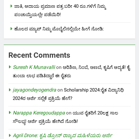
ಜಾತಿ, ಆದಾಯ ಪ್ರಮಾಣ ಪತ್ರ ಬರೀ 40 ರೂ.ಗಳಿಗೆ ನಿಮ್ಮ
ಪಂಚಾಯ್ತಿಯಲ್ಲೇ ಪಡೆಯಿರಿ!
ಹೊಲದ ಮ್ಯಾಪ್ ನಿಮ್ಮ ಮೊಬೈಲಿನಲ್ಲಿಯೇ ಹೀಗೆ ನೋಡಿ:
Recent Comments
Suresh K Munavalli
on
ಅರಿಶಿಣ, ನಿಂಬೆ, ಅಣಬೆ, ಕೃಷಿಗೆ ಆದ್ಯತೆ! ಕೈ
ತುಂಬಾ ಲಾಭ ಪಡಿತಿದ್ದಾರೆ ಈ ರೈತರು
jayagondeyogendra
on
Scholarship 2024:ರೈತ ವಿದ್ಯಾನಿಧಿ
2024ರ ಅರ್ಜಿ ಸಲ್ಲಿಕೆ ಪ್ರಕ್ರಿಯೆ ಹೇಗೆ?
Narappa Keregoudappa
on
ಯುವ ರೈತರಿಗೆ 20ಲಕ್ಷ ಸಾಲ
ಸೌಲಭ್ಯ! ಅರ್ಜಿ ಪ್ರಕ್ರಿಯೆ ಹೇಗಿದೆ ನೋಡಿ!
Agril Drone: ಕೃಷಿ ಡ್ರೋನ್ ರಾಜ್ಯದ ಮಹಿಳೆಯರು ಅರ್ಜಿ