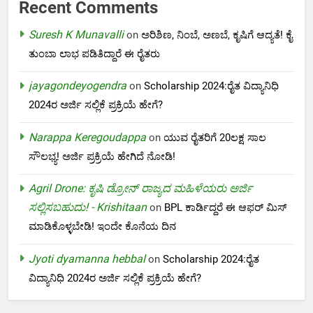
Recent Comments
Suresh K Munavalli
on
ಅರಿಶಿಣ, ನಿಂಬೆ, ಅಣಬೆ, ಕೃಷಿಗೆ ಆದ್ಯತೆ! ಕೈ
ತುಂಬಾ ಲಾಭ ಪಡಿತಿದ್ದಾರೆ ಈ ರೈತರು
jayagondeyogendra
on
Scholarship 2024:ರೈತ ವಿದ್ಯಾನಿಧಿ
2024ರ ಅರ್ಜಿ ಸಲ್ಲಿಕೆ ಪ್ರಕ್ರಿಯೆ ಹೇಗೆ?
Narappa Keregoudappa
on
ಯುವ ರೈತರಿಗೆ 20ಲಕ್ಷ ಸಾಲ
ಸೌಲಭ್ಯ! ಅರ್ಜಿ ಪ್ರಕ್ರಿಯೆ ಹೇಗಿದೆ ನೋಡಿ!
Agril Drone: ಕೃಷಿ ಡ್ರೋನ್ ರಾಜ್ಯದ ಮಹಿಳೆಯರು ಅರ್ಜಿ
ಸಲ್ಲಿಸಬಹುದು! - Krishitaan
on
BPL ಕಾರ್ಡಿದ್ದರೆ ಈ ಆಫರ್ ಮಿಸ್
ಮಾಡಿಕೊಳ್ಳಬೇಡಿ! ಇಂದೇ ಕೊನೆಯ ದಿನ
Jyoti dyamanna hebbal
on
Scholarship 2024:ರೈತ
ವಿದ್ಯಾನಿಧಿ 2024ರ ಅರ್ಜಿ ಸಲ್ಲಿಕೆ ಪ್ರಕ್ರಿಯೆ ಹೇಗೆ?