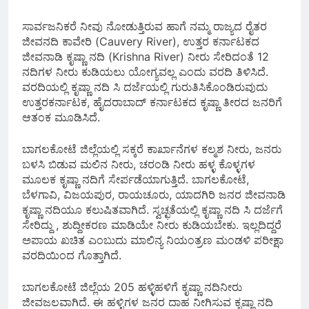
ಸಾರ್ವಜನಿಕರೆ ನೀವು ನೋಡುತ್ತಿರುವ ಹಾಗೆ ನಮ್ಮ ರಾಜ್ಯದ ರೈತರ
ಜೀವನದಿ ಕಾವೇರಿ (Cauvery River), ಉತ್ತರ ಕರ್ನಾಟಕದ
ಜೀವನಾಡಿ ಕೃಷ್ಣಾ ನದಿ (Krishna River) ನೀರು ಸೇರಿದಂತೆ 12
ನದಿಗಳ ನೀರು ಕುಡಿಯಲು ಯೋಗ್ಯವಲ್ಲ ಎಂದು ವರದಿ ತಿಳಿಸಿದೆ.
ವರದಿಯಲ್ಲಿ ಕೃಷ್ಣಾ ನದಿ ಸಿ ದರ್ಜೆಯಲ್ಲಿ ಗುರುತಿಸಿಕೊಂಡಿರುವುದು
ಉತ್ತರಕರ್ನಾಟಕ, ಹೈದರಾಬಾದ್ ಕರ್ನಾಟಕದ ಕೃಷ್ಣಾ ತೀರದ ಜನರಿಗೆ
ಆತಂಕ ಮೂಡಿಸಿದೆ.
ಬಾಗಲಕೋಟೆ ಜಿಲ್ಲೆಯಲ್ಲಿ ಸಕ್ಕರೆ ಕಾರ್ಖಾನೆಗಳ ಕಲ್ಮಶ ನೀರು, ಜನರು
ಬಳಸಿ ಬಿಡುವ ಮಲಿನ ನೀರು, ಚರಂಡಿ ನೀರು ಹಳ್ಳ ಕೊಳ್ಳಗಳ
ಮೂಲಕ ಕೃಷ್ಣಾ ನದಿಗೆ ಸೇರ್ಪಡೆಯಾಗುತ್ತಿದೆ. ಬಾಗಲಕೋಟೆ,
ಬೆಳಗಾವಿ, ವಿಜಯಪುರ, ರಾಯಚೂರು, ಯಾದಗಿರಿ ಜನರ ಜೀವನಾಡಿ
ಕೃಷ್ಣಾ ನದಿಯೂ ಕಲುಷಿತವಾಗಿದೆ. ಸ್ವಚ್ಛತೆಯಲ್ಲಿ ಕೃಷ್ಣಾ ನದಿ ಸಿ ದರ್ಜೆಗೆ
ಸೇರಿದ್ದು , ಶುದ್ದೀಕರಣ ಮಾಡಿಯೇ ನೀರು ಕುಡಿಯಬೇಕು. ಇಲ್ಲದಿದ್ದರೆ
ಅಪಾಯ ಖಚಿತ ಎಂಬುದು ಮಾಲಿನ್ಯ ನಿಯಂತ್ರಣ ಮಂಡಳಿ ಪರೀಕ್ಷಾ
ವರದಿಯಿಂದ ಗೊತ್ತಾಗಿದೆ.
ಬಾಗಲಕೋಟೆ ಜಿಲ್ಲೆಯ 205 ಹಳ್ಳಿಹಳಿಗೆ ಕೃಷ್ಣಾ ನದಿ‌ನೀರು
ಜೀವಜಲವಾಗಿದೆ‌. ಈ ಹಳ್ಳಿಗಳ ಜನರ ದಾಹ ನೀಗಿಸುವ ಕೃಷ್ಣಾ ನದಿ