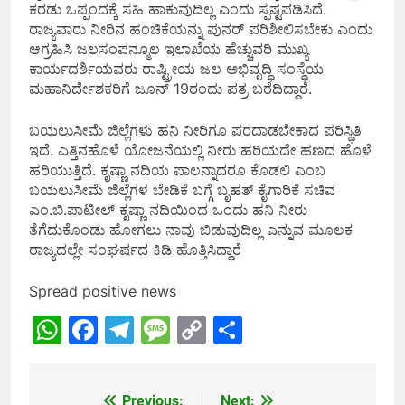
ಕರಡು ಒಪ್ಪಂದಕ್ಕೆ ಸಹಿ ಹಾಕುವುದಿಲ್ಲ ಎಂದು ಸ್ಪಷ್ಟಪಡಿಸಿದೆ.
ರಾಜ್ಯವಾರು ನೀರಿನ ಹಂಚಿಕೆಯನ್ನು ಪುನರ್‌ ‍ಪರಿಶೀಲಿಸಬೇಕು ಎಂದು
ಆಗ್ರಹಿಸಿ ಜಲಸಂಪನ್ಮೂಲ ಇಲಾಖೆಯ ಹೆಚ್ಚುವರಿ ಮುಖ್ಯ
ಕಾರ್ಯದರ್ಶಿಯವರು ರಾಷ್ಟ್ರೀಯ ಜಲ ಅಭಿವೃದ್ಧಿ ಸಂಸ್ಥೆಯ
ಮಹಾನಿರ್ದೇಶಕರಿಗೆ ಜೂನ್‌ 19ರಂದು ಪತ್ರ ಬರೆದಿದ್ದಾರೆ.
ಬಯಲುಸೀಮೆ ಜಿಲ್ಲೆಗಳು ಹನಿ ನೀರಿಗೂ ಪರದಾಡಬೇಕಾದ ಪರಿಸ್ಥಿತಿ
ಇದೆ. ಎತ್ತಿನಹೊಳೆ ಯೋಜನೆಯಲ್ಲಿ ನೀರು ಹರಿಯದೇ ಹಣದ ಹೊಳೆ
ಹರಿಯುತ್ತಿದೆ. ಕೃಷ್ಣಾ ನದಿಯ ಪಾಲನ್ನಾದರೂ ಕೊಡಲಿ ಎಂಬ
ಬಯಲುಸೀಮೆ ಜಿಲ್ಲೆಗಳ ಬೇಡಿಕೆ ಬಗ್ಗೆ ಬೃಹತ್‌ ಕೈಗಾರಿಕೆ ಸಚಿವ
ಎಂ.ಬಿ.ಪಾಟೀಲ್‌ ಕೃಷ್ಣಾ ನದಿಯಿಂದ ಒಂದು ಹನಿ ನೀರು
ತೆಗೆದುಕೊಂಡು ಹೋಗಲು ನಾವು ಬಿಡುವುದಿಲ್ಲ ಎನ್ನುವ ಮೂಲಕ
ರಾಜ್ಯದಲ್ಲೇ ಸಂಘರ್ಷದ ಕಿಡಿ ಹೊತ್ತಿಸಿದ್ದಾರೆ
Spread positive news
WhatsApp
Facebook
Telegram
Message
Copy
Share
Link
Previous:
Next: