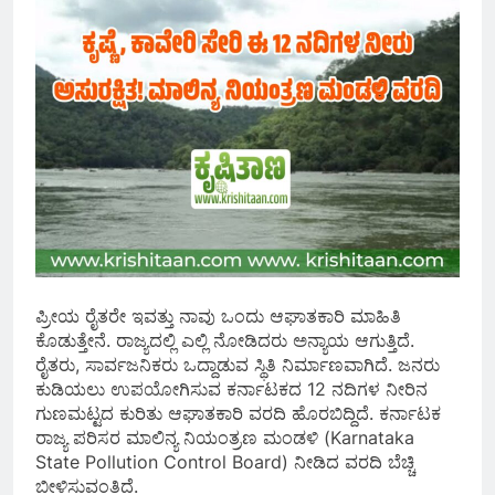
ಪ್ರೀಯ ರೈತರೇ ಇವತ್ತು ನಾವು ಒಂದು ಆಘಾತಕಾರಿ ಮಾಹಿತಿ
ಕೊಡುತ್ತೇನೆ. ರಾಜ್ಯದಲ್ಲಿ ಎಲ್ಲಿ ನೋಡಿದರು ಅನ್ಯಾಯ ಆಗುತ್ತಿದೆ.
ರೈತರು, ಸಾರ್ವಜನಿಕರು ಒದ್ದಾಡುವ ಸ್ಥಿತಿ ನಿರ್ಮಾಣವಾಗಿದೆ. ಜನರು
ಕುಡಿಯಲು ಉಪಯೋಗಿಸುವ ಕರ್ನಾಟಕದ 12 ನದಿಗಳ ನೀರಿನ
ಗುಣಮಟ್ಟದ ಕುರಿತು ಆಘಾತಕಾರಿ ವರದಿ ಹೊರಬಿದ್ದಿದೆ. ಕರ್ನಾಟಕ
ರಾಜ್ಯ ಪರಿಸರ ಮಾಲಿನ್ಯ ನಿಯಂತ್ರಣ ‌ಮಂಡಳಿ (Karnataka
State Pollution Control Board) ನೀಡಿದ ವರದಿ ಬೆಚ್ಚಿ
ಬೀಳಿಸುವಂತಿದೆ.