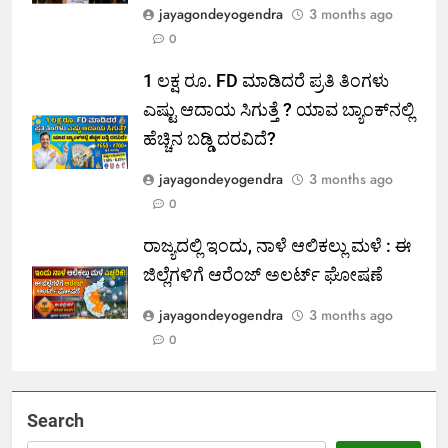
jayagondeyogendra
3 months ago
0
1 ಲಕ್ಷ ರೂ. FD ಮಾಡಿದರೆ ಪ್ರತಿ ತಿಂಗಳು
ಎಷ್ಟು ಆದಾಯ ಸಿಗುತ್ತೆ ? ಯಾವ ಬ್ಯಾಂಕ್‌ನಲ್ಲಿ
ಹೆಚ್ಚಿನ ಬಡ್ಡಿ ದರವಿದೆ?
jayagondeyogendra
3 months ago
0
ರಾಜ್ಯದಲ್ಲಿ ಇಂದು, ನಾಳೆ ಆಲಿಕಲ್ಲು ಮಳೆ : ಈ
ಜಿಲ್ಲೆಗಳಿಗೆ ಆರೆಂಜ್ ಅಲರ್ಟ್ ಘೋಷಣೆ
jayagondeyogendra
3 months ago
0
Search