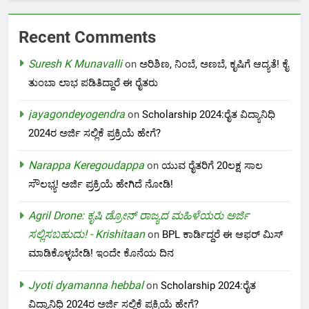
Recent Comments
Suresh K Munavalli
on
ಅರಿಶಿಣ, ನಿಂಬೆ, ಅಣಬೆ, ಕೃಷಿಗೆ ಆದ್ಯತೆ! ಕೈ
ತುಂಬಾ ಲಾಭ ಪಡಿತಿದ್ದಾರೆ ಈ ರೈತರು
jayagondeyogendra
on
Scholarship 2024:ರೈತ ವಿದ್ಯಾನಿಧಿ
2024ರ ಅರ್ಜಿ ಸಲ್ಲಿಕೆ ಪ್ರಕ್ರಿಯೆ ಹೇಗೆ?
Narappa Keregoudappa
on
ಯುವ ರೈತರಿಗೆ 20ಲಕ್ಷ ಸಾಲ
ಸೌಲಭ್ಯ! ಅರ್ಜಿ ಪ್ರಕ್ರಿಯೆ ಹೇಗಿದೆ ನೋಡಿ!
Agril Drone: ಕೃಷಿ ಡ್ರೋನ್ ರಾಜ್ಯದ ಮಹಿಳೆಯರು ಅರ್ಜಿ
ಸಲ್ಲಿಸಬಹುದು! - Krishitaan
on
BPL ಕಾರ್ಡಿದ್ದರೆ ಈ ಆಫರ್ ಮಿಸ್
ಮಾಡಿಕೊಳ್ಳಬೇಡಿ! ಇಂದೇ ಕೊನೆಯ ದಿನ
Jyoti dyamanna hebbal
on
Scholarship 2024:ರೈತ
ವಿದ್ಯಾನಿಧಿ 2024ರ ಅರ್ಜಿ ಸಲ್ಲಿಕೆ ಪ್ರಕ್ರಿಯೆ ಹೇಗೆ?