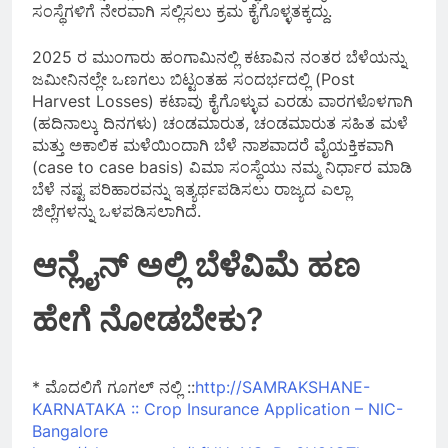
ಸಂಸ್ಥೆಗಳಿಗೆ ನೇರವಾಗಿ ಸಲ್ಲಿಸಲು ಕ್ರಮ ಕೈಗೊಳ್ಳತಕ್ಕದ್ದು.
2025 ರ ಮುಂಗಾರು ಹಂಗಾಮಿನಲ್ಲಿ ಕಟಾವಿನ ನಂತರ ಬೆಳೆಯನ್ನು
ಜಮೀನಿನಲ್ಲೇ ಒಣಗಲು ಬಿಟ್ಟಂತಹ ಸಂದರ್ಭದಲ್ಲಿ (Post
Harvest Losses) ಕಟಾವು ಕೈಗೊಳ್ಳುವ ಎರಡು ವಾರಗಳೊಳಗಾಗಿ
(ಹದಿನಾಲ್ಕು ದಿನಗಳು) ಚಂಡಮಾರುತ, ಚಂಡಮಾರುತ ಸಹಿತ ಮಳೆ
ಮತ್ತು ಅಕಾಲಿಕ ಮಳೆಯಿಂದಾಗಿ ಬೆಳೆ ನಾಶವಾದರೆ ವೈಯಕ್ತಿಕವಾಗಿ
(case to case basis) ವಿಮಾ ಸಂಸ್ಥೆಯು ನಮ್ಮ ನಿರ್ಧಾರ ಮಾಡಿ
ಬೆಳೆ ನಷ್ಟ ಪರಿಹಾರವನ್ನು ಇತ್ಯರ್ಥಪಡಿಸಲು ರಾಜ್ಯದ ಎಲ್ಲಾ
ಜಿಲ್ಲೆಗಳನ್ನು ಒಳಪಡಿಸಲಾಗಿದೆ.
ಆನ್ಲೈನ್ ಅಲ್ಲಿ ಬೆಳೆವಿಮೆ ಹಣ
ಹೇಗೆ ನೋಡಬೇಕು?
* ಮೊದಲಿಗೆ ಗೂಗಲ್ ನಲ್ಲಿ ::
http://SAMRAKSHANE-
KARNATAKA :: Crop Insurance Application – NIC-
Bangalore