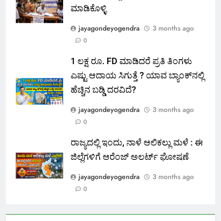
ಮಾಡಿಕೊಳ್ಳಿ
jayagondeyogendra
3 months ago
0
1 ಲಕ್ಷ ರೂ. FD ಮಾಡಿದರೆ ಪ್ರತಿ ತಿಂಗಳು
ಎಷ್ಟು ಆದಾಯ ಸಿಗುತ್ತೆ ? ಯಾವ ಬ್ಯಾಂಕ್‌ನಲ್ಲಿ
ಹೆಚ್ಚಿನ ಬಡ್ಡಿ ದರವಿದೆ?
jayagondeyogendra
3 months ago
0
ರಾಜ್ಯದಲ್ಲಿ ಇಂದು, ನಾಳೆ ಆಲಿಕಲ್ಲು ಮಳೆ : ಈ
ಜಿಲ್ಲೆಗಳಿಗೆ ಆರೆಂಜ್ ಅಲರ್ಟ್ ಘೋಷಣೆ
jayagondeyogendra
3 months ago
0