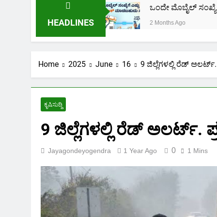
ೂರ್ಣ ಮಾಹಿತಿ.
ಒಂದೇ ಮೊಬೈಲ್ ಸಂಖ್ಯೆಗೆ ಎಷ್ಟು ಆಧಾರ್ 
HEADLINES
2 Months Ago
Home
2025
June
16
9 ಜಿಲ್ಲೆಗಳಲ್ಲಿ ರೆಡ್ ಅಲರ್ಟ್
ಕೃಷಿಸುದ್ದಿ
9 ಜಿಲ್ಲೆಗಳಲ್ಲಿ ರೆಡ್ ಅಲರ್ಟ್. 
0
Jayagondeyogendra
1 Year Ago
1 Mins