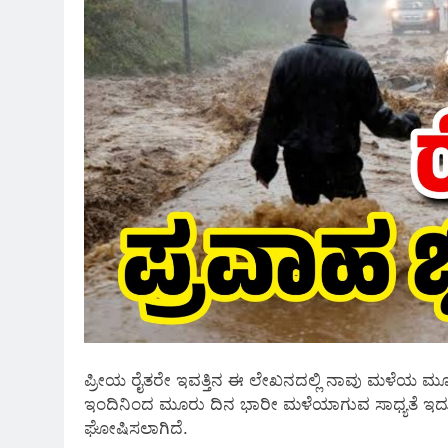
ಪ್ರೀಯ ರೈತರೇ ಇವತ್ತಿನ ಈ ಲೇಖನದಲ್ಲಿ ನಾವು ಮಳೆಯ ಮೂನ್ಸೂ
ಇಂದಿನಿಂದ ಮೂರು ದಿನ ಭಾರೀ ಮಳೆಯಾಗುವ ಸಾಧ್ಯತೆ ಇದ್ದು,
ಘೋಷಿಸಲಾಗಿದೆ.