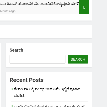
ನೆಗೆ ನೊಂದಾಯಿಸಿಕೊಳ್ಳುವುದು ಹೇಗೆ?
ಜಾತಿ, ಆದಾಯ ಪ್ರ
2 Months Ago
Search
SEARCH
Recent Posts
ಕೇವಲ ₹436ಕ್ಕೆ ₹2 ಲಕ್ಷ ಜೀವ ವಿಮೆ! ಇಲ್ಲಿದೆ ಪೂರ್ಣ
ಮಾಹಿತಿ.
ಒಂದೇ ಮೊಬೈಲ್ ಸಂಖ್ಯೆಗೆ ಎಷ್ಟು ಆಧಾರ್ ಕಾರ್ಡ್ ಲಿಂಕ್