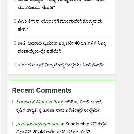
ಮಾಡಬಹುದು ನೋಡಿ?
ಪಿಎಂ ಕಿಸಾನ್ ಯೋಜನೆಗೆ ನೊಂದಾಯಿಸಿಕೊಳ್ಳುವುದು
ಹೇಗೆ?
ಜಾತಿ, ಆದಾಯ ಪ್ರಮಾಣ ಪತ್ರ ಬರೀ 40 ರೂ.ಗಳಿಗೆ ನಿಮ್ಮ
ಪಂಚಾಯ್ತಿಯಲ್ಲೇ ಪಡೆಯಿರಿ!
ಹೊಲದ ಮ್ಯಾಪ್ ನಿಮ್ಮ ಮೊಬೈಲಿನಲ್ಲಿಯೇ ಹೀಗೆ ನೋಡಿ:
Recent Comments
Suresh K Munavalli
on
ಅರಿಶಿಣ, ನಿಂಬೆ, ಅಣಬೆ,
ಕೃಷಿಗೆ ಆದ್ಯತೆ! ಕೈ ತುಂಬಾ ಲಾಭ ಪಡಿತಿದ್ದಾರೆ ಈ ರೈತರು
jayagondeyogendra
on
Scholarship 2024:ರೈತ
ವಿದ್ಯಾನಿಧಿ 2024ರ ಅರ್ಜಿ ಸಲ್ಲಿಕೆ ಪ್ರಕ್ರಿಯೆ ಹೇಗೆ?