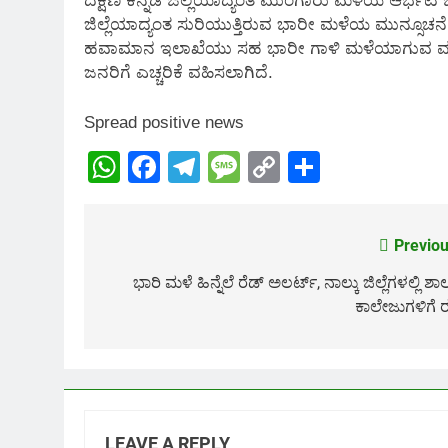
ದಕ್ಷಿಣ ಕನ್ನಡ ಜಿಲ್ಲೆಯಾದ್ಯಂತ ಮುಂಗಾರು ಮಳೆಯ ಆರ್ಭಟ ಜ
ಜಿಲ್ಲೆಯಾದ್ಯಂತ ಸುರಿಯುತ್ತಿರುವ ಭಾರೀ ಮಳೆಯ ಮುನ್ಸೂಚನೆ 
ಹವಾಮಾನ ಇಲಾಖೆಯು ಸಹ ಭಾರೀ ಗಾಳಿ ಮಳೆಯಾಗುವ ಮುನ್ಸೂಚ
ಜನರಿಗೆ ಎಚ್ಚರಿಕೆ ವಹಿಸಲಾಗಿದೆ.
Spread positive news
WhatsApp
Facebook
Telegram
Message
Copy
Share
Link
Previou
Post
navigation
ಭಾರಿ ಮಳೆ ಹಿನ್ನೆಲೆ ರೆಡ್ ಅಲರ್ಟ್, ನಾಲ್ಕು ಜಿಲ್ಲೆಗಳಲ್ಲಿ ಶಾ
ಕಾಲೇಜುಗಳಿಗೆ ರ
LEAVE A REPLY