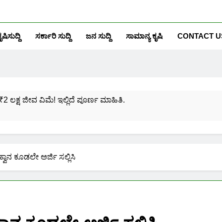
ೃಷಿಸುದ್ದಿ
ಸರ್ಕಾರಿ ಸುದ್ದಿ
ಜನ ಸುದ್ದಿ
ಸಾಮಾನ್ಯ ಕೃಷಿ
CONTACT U
₹2 ಲಕ್ಷ ಜೀವ ವಿಮೆ! ಇಲ್ಲಿದೆ ಪೂರ್ಣ ಮಾಹಿತಿ.
ಸಂಖ್ಯೆಗೆ ಎಷ್ಟು ಆಧಾರ್ ಕಾರ್ಡ್ ಲಿಂಕ್ ಮಾಡಬಹುದು ನೋಡಿ?
ಯೋಜನೆಗೆ ನೊಂದಾಯಿಸಿಕೊಳ್ಳುವುದು ಹೇಗೆ?
ವಾನ ಕೂಡಲೇ ಅರ್ಜಿ ಸಲ್ಲಿಸಿ
ರಮಾಣ ಪತ್ರ ಬರೀ 40 ರೂ.ಗಳಿಗೆ ನಿಮ್ಮ ಪಂಚಾಯ್ತಿಯಲ್ಲೇ ಪಡೆಯಿರಿ!
ನಿಮ್ಮ ಮೊಬೈಲಿನಲ್ಲಿಯೇ ಹೀಗೆ ನೋಡಿ:
ನಿಮ್ಮ ಆಧಾರ್ ಕಾರ್