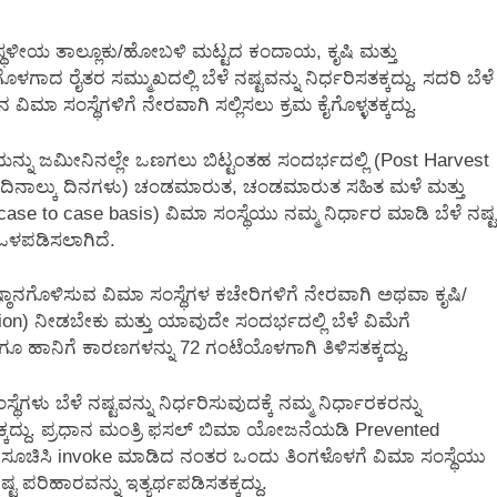
ತು ಸ್ಥಳೀಯ ತಾಲ್ಲೂಕು/ಹೋಬಳಿ ಮಟ್ಟದ ಕಂದಾಯ, ಕೃಷಿ ಮತ್ತು
ರೈತರ ಸಮ್ಮುಖದಲ್ಲಿ ಬೆಳೆ ನಷ್ಟವನ್ನು ನಿರ್ಧರಿಸತಕ್ಕದ್ದು. ಸದರಿ ಬೆಳೆ
ಿಮಾ ಸಂಸ್ಥೆಗಳಿಗೆ ನೇರವಾಗಿ ಸಲ್ಲಿಸಲು ಕ್ರಮ ಕೈಗೊಳ್ಳತಕ್ಕದ್ದು.
್ನು ಜಮೀನಿನಲ್ಲೇ ಒಣಗಲು ಬಿಟ್ಟಂತಹ ಸಂದರ್ಭದಲ್ಲಿ (Post Harvest
ದಿನಾಲ್ಕು ದಿನಗಳು) ಚಂಡಮಾರುತ, ಚಂಡಮಾರುತ ಸಹಿತ ಮಳೆ ಮತ್ತು
se to case basis) ವಿಮಾ ಸಂಸ್ಥೆಯು ನಮ್ಮ ನಿರ್ಧಾರ ಮಾಡಿ ಬೆಳೆ ನಷ್ಟ
ು ಒಳಪಡಿಸಲಾಗಿದೆ.
್ಠಾನಗೊಳಿಸುವ ವಿಮಾ ಸಂಸ್ಥೆಗಳ ಕಚೇರಿಗಳಿಗೆ ನೇರವಾಗಿ ಅಥವಾ ಕೃಷಿ/
n) ನೀಡಬೇಕು ಮತ್ತು ಯಾವುದೇ ಸಂದರ್ಭದಲ್ಲಿ ಬೆಳೆ ವಿಮೆಗೆ
 ಹಾನಿಗೆ ಕಾರಣಗಳನ್ನು 72 ಗಂಟೆಯೊಳಗಾಗಿ ತಿಳಿಸತಕ್ಕದ್ದು.
ೆಗಳು ಬೆಳೆ ನಷ್ಟವನ್ನು ನಿರ್ಧರಿಸುವುದಕ್ಕೆ ನಮ್ಮ ನಿರ್ಧಾರಕರನ್ನು
್ಕದ್ದು. ಪ್ರಧಾನ ಮಂತ್ರಿ ಫಸಲ್ ಬಿಮಾ ಯೋಜನೆಯಡಿ Prevented
ಧಿಸೂಚಿಸಿ invoke ಮಾಡಿದ ನಂತರ ಒಂದು ತಿಂಗಳೊಳಗೆ ವಿಮಾ ಸಂಸ್ಥೆಯು
 ಪರಿಹಾರವನ್ನು ಇತ್ಯರ್ಥಪಡಿಸತಕ್ಕದ್ದು.