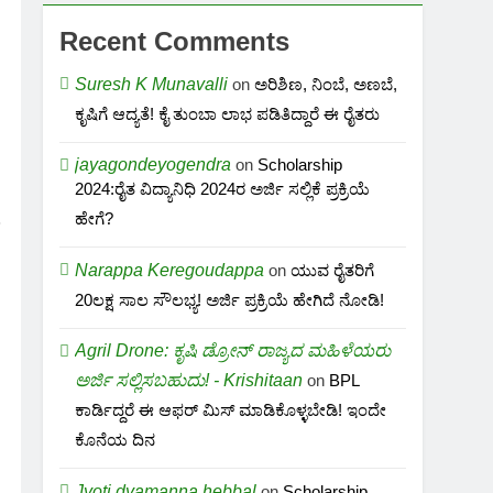
Recent Comments
Suresh K Munavalli
on
ಅರಿಶಿಣ, ನಿಂಬೆ, ಅಣಬೆ,
ಕೃಷಿಗೆ ಆದ್ಯತೆ! ಕೈ ತುಂಬಾ ಲಾಭ ಪಡಿತಿದ್ದಾರೆ ಈ ರೈತರು
jayagondeyogendra
on
Scholarship
2024:ರೈತ ವಿದ್ಯಾನಿಧಿ 2024ರ ಅರ್ಜಿ ಸಲ್ಲಿಕೆ ಪ್ರಕ್ರಿಯೆ
ಹೇಗೆ?
Narappa Keregoudappa
on
ಯುವ ರೈತರಿಗೆ
20ಲಕ್ಷ ಸಾಲ ಸೌಲಭ್ಯ! ಅರ್ಜಿ ಪ್ರಕ್ರಿಯೆ ಹೇಗಿದೆ ನೋಡಿ!
Agril Drone: ಕೃಷಿ ಡ್ರೋನ್ ರಾಜ್ಯದ ಮಹಿಳೆಯರು
ಅರ್ಜಿ ಸಲ್ಲಿಸಬಹುದು! - Krishitaan
on
BPL
ಕಾರ್ಡಿದ್ದರೆ ಈ ಆಫರ್ ಮಿಸ್ ಮಾಡಿಕೊಳ್ಳಬೇಡಿ! ಇಂದೇ
ಕೊನೆಯ ದಿನ
Jyoti dyamanna hebbal
on
Scholarship