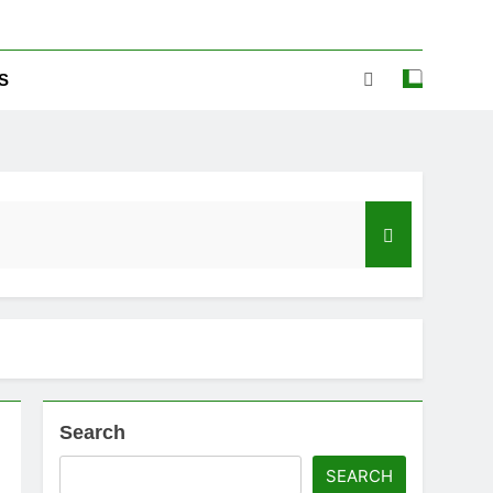
S
Search
ಡ್‌ಗೆ ಎಷ್ಟು ಮೊಬೈಲ್ ನಂಬರ ಲಿಂಕ್ ಇದೆ ಗೊತ್ತಾ!
SEARCH