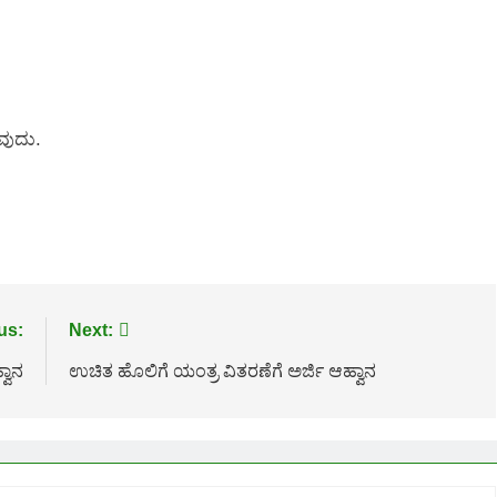
ವುದು.
us:
Next:
ವಾನ
ಉಚಿತ ಹೊಲಿಗೆ ಯಂತ್ರ ವಿತರಣೆಗೆ ಅರ್ಜಿ ಆಹ್ವಾನ