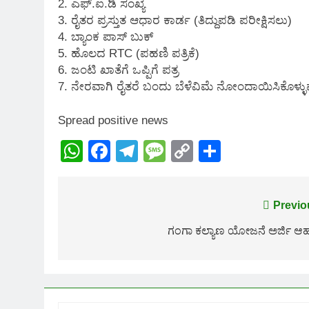
2. ಎಫ್.ಐ.ಡಿ ಸಂಖ್ಯೆ
3. ರೈತರ ಪ್ರಸ್ತುತ ಆಧಾರ ಕಾರ್ಡ (ತಿದ್ದುಪಡಿ ಪರೀಕ್ಷಿಸಲು)
4. ಬ್ಯಾಂಕ ಪಾಸ್ ಬುಕ್
5. ಹೊಲದ RTC (ಪಹಣಿ ಪತ್ರಿಕೆ)
6. ಜಂಟಿ ಖಾತೆಗೆ ಒಪ್ಪಿಗೆ ಪತ್ರ
7. ನೇರವಾಗಿ ರೈತರೆ ಬಂದು ಬೆಳೆವಿಮೆ ನೋಂದಾಯಿಸಿಕೊಳ್ಳು
Spread positive news
WhatsApp
Facebook
Telegram
Message
Copy
Share
Link
Post
Previo
navigation
ಗಂಗಾ ಕಲ್ಯಾಣ ಯೋಜನೆ ಅರ್ಜಿ ಆಹ್