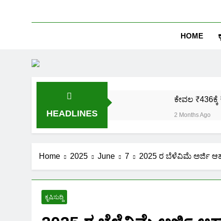
HOME
ಕ
ಕೇವಲ ₹436ಕ್ಕೆ 
HEADLINES
2 Months Ago
ಒಂದೇ ಮೊಬೈಲ್ 
2 Months Ago
ಪಿಎಂ ಕಿಸಾನ್ 
Home
2025
June
7
2025 ರ ಬೆಳೆವಿಮೆ ಅರ್ಜಿ ಆಹ್
2 Months Ago
ಜಾತಿ, ಆದಾಯ ಪ್
2 Months Ago
ಕೃಷಿಸುದ್ದಿ
ಹೊಲದ ಮ್ಯಾಪ್ 