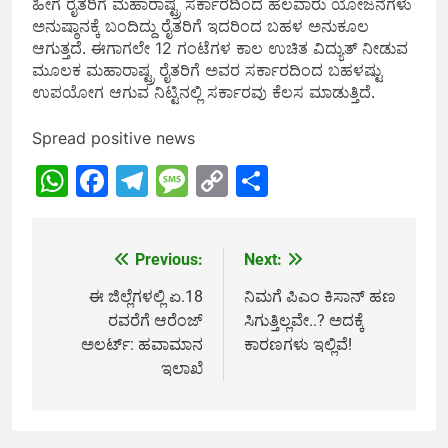
ಹೀಗೆ ರೈತರಿಗೆ ಮಹಾರಾಷ್ಟ್ರ ಸರ್ಕಾರದಿಂದ ಹಲವಾರು ಯೋಜನೆಗಳು
ಅನುಷ್ಠಾನಕ್ಕೆ ಬಂದಿದ್ದು ರೈತರಿಗೆ ಇದರಿಂದ ಬಹಳ ಅನುಕೂಲ
ಆಗುತ್ತದೆ. ಈಗಾಗಲೇ 12 ಗಂಟೆಗಳ ಕಾಲ ಉಚಿತ ವಿದ್ಯುತ್ ನೀಡುವ
ಮೂಲಕ ಮಹಾರಾಷ್ಟ್ರ ರೈತರಿಗೆ ಅವರ ಸರ್ಕಾರದಿಂದ ಬಹಳಷ್ಟು
ಉಪಯೋಗ ಆಗುವ ನಿಟ್ಟಿನಲ್ಲಿ ಸರ್ಕಾರವು ಕೆಲಸ ಮಾಡುತ್ತಿದೆ.
Spread positive news
WhatsApp
Facebook
Telegram
Message
Copy
Share
Link
Previous:
Next:
Post
navigation
ಈ ಜಿಲ್ಲೆಗಳಲ್ಲಿ ಏ.18
ನಿಮಗೆ ಪಿಎಂ ಕಿಸಾನ್ ಹಣ
ರವರೆಗೆ ಆರೆಂಜ್
ಸಿಗುತ್ತಿಲ್ಲವೇ..? ಅದಕ್ಕೆ
ಅಲರ್ಟ್: ಹವಾಮಾನ
ಕಾರಣಗಳು ಇಲ್ಲಿವೆ!
ಇಲಾಖೆ