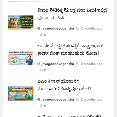
ಕೇವಲ ₹436ಕ್ಕೆ ₹2 ಲಕ್ಷ ಜೀವ ವಿಮೆ! ಇಲ್ಲಿದೆ
ಪೂರ್ಣ ಮಾಹಿತಿ.
jayagondeyogendra
2 months ago
0
ಒಂದೇ ಮೊಬೈಲ್ ಸಂಖ್ಯೆಗೆ ಎಷ್ಟು ಆಧಾರ್
ಕಾರ್ಡ್ ಲಿಂಕ್ ಮಾಡಬಹುದು ನೋಡಿ?
jayagondeyogendra
2 months ago
0
ಪಿಎಂ ಕಿಸಾನ್ ಯೋಜನೆಗೆ
ನೊಂದಾಯಿಸಿಕೊಳ್ಳುವುದು ಹೇಗೆ?
jayagondeyogendra
2 months ago
0
ಜಾತಿ, ಆದಾಯ ಪ್ರಮಾಣ ಪತ್ರ ಬರೀ 40