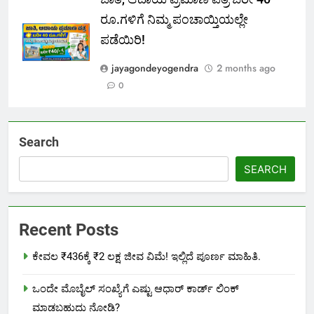
ರೂ.ಗಳಿಗೆ ನಿಮ್ಮ ಪಂಚಾಯ್ತಿಯಲ್ಲೇ
ಪಡೆಯಿರಿ!
jayagondeyogendra
2 months ago
0
Search
SEARCH
Recent Posts
ಕೇವಲ ₹436ಕ್ಕೆ ₹2 ಲಕ್ಷ ಜೀವ ವಿಮೆ! ಇಲ್ಲಿದೆ ಪೂರ್ಣ ಮಾಹಿತಿ.
ಒಂದೇ ಮೊಬೈಲ್ ಸಂಖ್ಯೆಗೆ ಎಷ್ಟು ಆಧಾರ್ ಕಾರ್ಡ್ ಲಿಂಕ್
ಮಾಡಬಹುದು ನೋಡಿ?