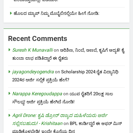
ಹೊಲದ ಮ್ಯಾಪ್ ನಿಮ್ಮ ಮೊಬೈಲಿನಲ್ಲಿಯೇ ಹೀಗೆ ನೋಡಿ:
Recent Comments
Suresh K Munavalli
on
ಅರಿಶಿಣ, ನಿಂಬೆ, ಅಣಬೆ, ಕೃಷಿಗೆ ಆದ್ಯತೆ! ಕೈ
ತುಂಬಾ ಲಾಭ ಪಡಿತಿದ್ದಾರೆ ಈ ರೈತರು
jayagondeyogendra
on
Scholarship 2024:ರೈತ ವಿದ್ಯಾನಿಧಿ
2024ರ ಅರ್ಜಿ ಸಲ್ಲಿಕೆ ಪ್ರಕ್ರಿಯೆ ಹೇಗೆ?
Narappa Keregoudappa
on
ಯುವ ರೈತರಿಗೆ 20ಲಕ್ಷ ಸಾಲ
ಸೌಲಭ್ಯ! ಅರ್ಜಿ ಪ್ರಕ್ರಿಯೆ ಹೇಗಿದೆ ನೋಡಿ!
Agril Drone: ಕೃಷಿ ಡ್ರೋನ್ ರಾಜ್ಯದ ಮಹಿಳೆಯರು ಅರ್ಜಿ
ಸಲ್ಲಿಸಬಹುದು! - Krishitaan
on
BPL ಕಾರ್ಡಿದ್ದರೆ ಈ ಆಫರ್ ಮಿಸ್
ಮಾಡಿಕೊಳ್ಳಬೇಡಿ! ಇಂದೇ ಕೊನೆಯ ದಿನ