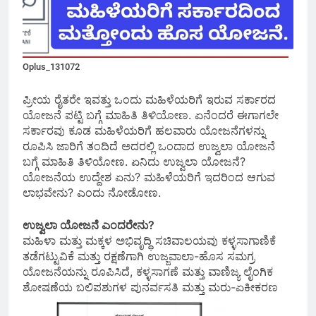
Oplus_131072
ಪ್ರೀಯ ರೈತರೇ ಇವತ್ತು ಒಂದು ಮಹಿಳೆಯರಿಗೆ ಇರುವ ಸರ್ಕಾರದ
ಯೋಜನೆ ಪಟ್ಟಿ ಬಗ್ಗೆ ಮಾಹಿತಿ ತಿಳಿಯೋಣ. ಏನೆಂದರೆ ಈಗಾಗಲೇ
ಸರ್ಕಾರವು ಕೂಡ ಮಹಿಳೆಯರಿಗೆ ಹಲವಾರು ಯೋಜನೆಗಳನ್ನು
ರೂಪಿಸಿ ಜಾರಿಗೆ ತಂದಿದೆ ಅದರಲ್ಲಿ ಒಂದಾದ ಉಜ್ವಲಾ ಯೋಜನೆ
ಬಗ್ಗೆ ಮಾಹಿತಿ ತಿಳಿಯೋಣ. ಏನಿದು ಉಜ್ವಲಾ ಯೋಜನೆ?
ಯೋಜನೆಯ ಉದ್ದೇಶ ಏನು? ಮಹಿಳೆಯರಿಗೆ ಇದರಿಂದ ಆಗುವ
ಲಾಭವೇನು? ಎಂದು ನೋಡೋಣ.
ಉಜ್ವಲಾ ಯೋಜನೆ ಎಂದರೇನು?
ಮಹಿಳಾ ಮತ್ತು ಮಕ್ಕಳ ಅಭಿವೃದ್ಧಿ ಸಚಿವಾಲಯವು ಕಳ್ಳಸಾಗಾಣಿಕೆ
ತಡೆಗಟ್ಟುವಿಕೆ ಮತ್ತು ರಕ್ಷಣೆಗಾಗಿ ಉಜ್ಜವಾಲಾ-ಹೊಸ ಸಮಗ್ರ
ಯೋಜನೆಯನ್ನು ರೂಪಿಸಿದೆ, ಕಳ್ಳಸಾಗಣೆ ಮತ್ತು ವಾಣಿಜ್ಯ ಲೈಂಗಿಕ
ಶೋಷಣೆಯ ಬಲಿಪಶುಗಳ ಪುನರ್ವಸತಿ ಮತ್ತು ಮರು-ಏಕೀಕರಣ