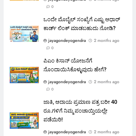
0
ಒಂದೇ ಮೊಬೈಲ್ ಸಂಖ್ಯೆಗೆ ಎಷ್ಟು ಆಧಾರ್
ಕಾರ್ಡ್ ಲಿಂಕ್ ಮಾಡಬಹುದು ನೋಡಿ?
jayagondeyogendra
2 months ago
0
ಪಿಎಂ ಕಿಸಾನ್ ಯೋಜನೆಗೆ
ನೊಂದಾಯಿಸಿಕೊಳ್ಳುವುದು ಹೇಗೆ?
jayagondeyogendra
2 months ago
0
ಜಾತಿ, ಆದಾಯ ಪ್ರಮಾಣ ಪತ್ರ ಬರೀ 40
ರೂ.ಗಳಿಗೆ ನಿಮ್ಮ ಪಂಚಾಯ್ತಿಯಲ್ಲೇ
ಪಡೆಯಿರಿ!
jayagondeyogendra
2 months ago