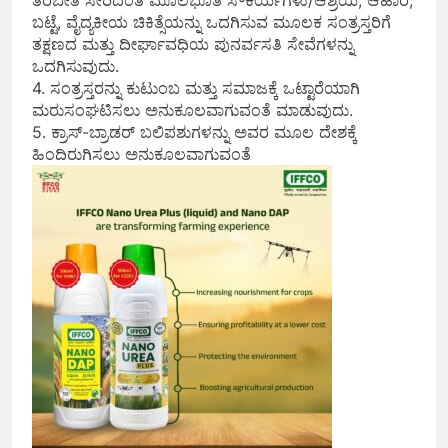
ತರಬೇತಿ ಸೇರಿದಂತೆ ಮೂಲಭೂತ ಸೌಕರ್ಯಗಳು/ಆಶ್ರಯ, ಆಹಾರ,
ಬಟ್ಟೆ, ವೈದ್ಯಕೀಯ ಚಿಕಿತ್ಸೆಯನ್ನು ಒದಗಿಸುವ ಮೂಲಕ ಸಂತ್ರಸ್ತರಿಗೆ
ತಕ್ಷಣದ ಮತ್ತು ದೀರ್ಘಾವಧಿಯ ಪುನರ್ವಸತಿ ಸೇವೆಗಳನ್ನು
ಒದಗಿಸುವುದು.
4. ಸಂತ್ರಸ್ತರನ್ನು ಕುಟುಂಬ ಮತ್ತು ಸಮಾಜಕ್ಕೆ ಒಟ್ಟಾರೆಯಾಗಿ
ಮರುಸಂಘಟಿಸಲು ಅನುಕೂಲವಾಗುವಂತೆ ಮಾಡುವುದು.
5. ಕ್ರಾಸ್-ಬ್ರಾಡರ್ ಬಲಿಪಶುಗಳನ್ನು ಅವರ ಮೂಲ ದೇಶಕ್ಕೆ
ಹಿಂದಿರುಗಿಸಲು ಅನುಕೂಲವಾಗುವಂತೆ