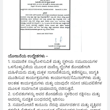
ಯೋಜನೆಯ ಉದ್ದೇಶಗಳು –
1. ಸಾಮಾಜಿಕ ಸಜ್ಜುಗೊಳಿಸುವಿಕೆ ಮತ್ತು ಸ್ಥಳೀಯ ಸಮುದಾಯಗಳ
ಒಳಗೊಳ್ಳುವಿಕೆಯ ಮೂಲಕ ವಾಣಿಜ್ಯ ಲೈಂಗಿಕ ಶೋಷಣೆಗಾಗಿ
ಮಹಿಳೆಯರು ಮತ್ತು ಮಕ್ಕಳ ಸಾಗಾಣಿಕೆಯನ್ನು ತಡೆಗಟ್ಟಲು, ಜಾಗೃತಿ
ಮೂಡಿಸುವ ಕಾರ್ಯಕ್ರಮಗಳು ಕಾರ್ಯಾಗಾರ/ಸೆಮಿನಾರ್‌ಗಳು ಮತ್ತು
ಅಂತಹ ಕಾರ್ಯಕ್ರಮಗಳು ಮತ್ತು ಯಾವುದೇ ನವೀನ ಚಟುವಟಿಕೆಗಳ
ಮೂಲಕ ಸಾರ್ವಜನಿಕ ಭಾಷಣವನ್ನು ರಚಿಸುತ್ತವೆ.
2. ಬಲಿಪಶುಗಳನ್ನು ಅವರ ಶೋಷಣೆಯ ಸ್ಥಳದಿಂದ ರಕ್ಷಿಸಲು ಮತ್ತು
ಅವರನ್ನು ಸುರಕ್ಷಿತ ಬಂಧನದಲ್ಲಿ ಇರಿಸಲು
3. ಸಮಾಲೋಚನೆ ಕಾನೂನು ನೆರವು ಮಾರ್ಗದರ್ಶನ ಮತ್ತು ವೃತ್ತಿಪರ