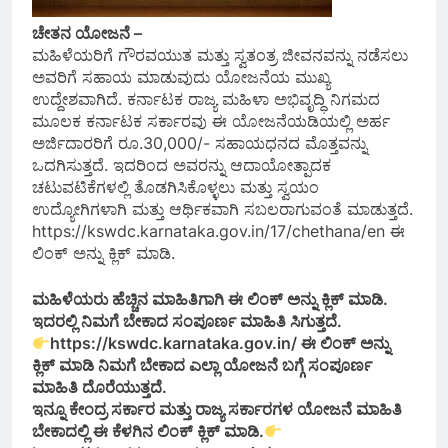
ಚೇತನ ಯೋಜನೆ –
ಮಹಿಳೆಯರಿಗೆ ಗೌರವಯುತ ಮತ್ತು ಸ್ವತಂತ್ರ ಜೀವನವನ್ನು ನಡೆಸಲು
ಅವರಿಗೆ ಸಹಾಯ ಮಾಡುವುದು ಯೋಜನೆಯ ಮುಖ್ಯ
ಉದ್ದೇಶವಾಗಿದೆ. ಕರ್ನಾಟಕ ರಾಜ್ಯ ಮಹಿಳಾ ಅಭಿವೃದ್ಧಿ ನಿಗಮದ
ಮೂಲಕ ಕರ್ನಾಟಕ ಸರ್ಕಾರವು ಈ ಯೋಜನೆಯಡಿಯಲ್ಲಿ ಅರ್ಹ
ಅರ್ಜಿದಾರರಿಗೆ ರೂ.30,000/- ಸಹಾಯಧನದ ಮೊತ್ತವನ್ನು
ಒದಗಿಸುತ್ತದೆ. ಇದರಿಂದ ಅವರನ್ನು ಆದಾಯೋತ್ಪಾದಕ
ಚಟುವಟಿಕೆಗಳಲ್ಲಿ ತೊಡಗಿಸಿಕೊಳ್ಳಲು ಮತ್ತು ಸ್ವಯಂ
ಉದ್ಯೋಗಿಗಳಾಗಿ ಮತ್ತು ಆರ್ಥಿಕವಾಗಿ ಸಬಲರಾಗುವಂತೆ ಮಾಡುತ್ತದೆ.
https://kswdc.karnataka.gov.in/17/chethana/en ಈ
ಲಿಂಕ್ ಅನ್ನು ಕ್ಲಿಕ್ ಮಾಡಿ.
ಮಹಿಳೆಯರು ಹೆಚ್ಚಿನ ಮಾಹಿತಿಗಾಗಿ ಈ ಲಿಂಕ್ ಅನ್ನು ಕ್ಲಿಕ್ ಮಾಡಿ.
ಇದರಲ್ಲಿ ನಿಮಗೆ ಬೇಕಾದ ಸಂಪೂರ್ಣ ಮಾಹಿತಿ ಸಿಗುತ್ತದೆ.
https://kswdc.karnataka.gov.in/ ಈ ಲಿಂಕ್ ಅನ್ನು
ಕ್ಲಿಕ್ ಮಾಡಿ ನಿಮಗೆ ಬೇಕಾದ ಎಲ್ಲಾ ಯೋಜನೆ ಬಗ್ಗೆ ಸಂಪೂರ್ಣ
ಮಾಹಿತಿ ದೊರೆಯುತ್ತದೆ.
ಇನ್ನೂ ಕೇಂದ್ರ ಸರ್ಕಾರ ಮತ್ತು ರಾಜ್ಯ ಸರ್ಕಾರಗಳ ಯೋಜನೆ ಮಾಹಿತಿ
ಬೇಕಾದಲ್ಲಿ ಈ ಕೆಳಗಿನ ಲಿಂಕ್ ಕ್ಲಿಕ್ ಮಾಡಿ.