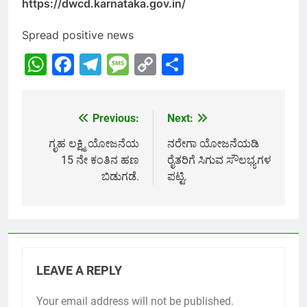
https://dwcd.karnataka.gov.in/
Spread positive news
WhatsApp
Facebook
Telegram
Message
Copy
Share
Link
Previous:
Next:
Post
navigation
ಗೃಹ ಲಕ್ಷ್ಮಿ ಯೋಜನೆಯ
ನರೇಗಾ ಯೋಜನೆಯಡಿ
15 ನೇ ಕಂತಿನ ಹಣ
ರೈತರಿಗೆ ಸಿಗುವ ಸೌಲಭ್ಯಗಳ
ಬಿಡುಗಡೆ.
ಪಟ್ಟಿ.
LEAVE A REPLY
Your email address will not be published.