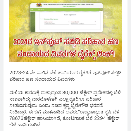
2023-24 ನೇ ಸಾಲಿನ ಬೆಳೆ ಹಾನಿಯಾದ ರೈತರಿಗೆ ಇನ್‌ಪುಟ್ ಸಬ್ಸಿಡಿ
ಪರಿಹಾರ ಹಣ ಸಂದಾಯದ ವಿವರಗಳು
ಮಳೆಯ‌ ಕಾರಣಕ್ಕೆ ರಾಜ್ಯಾದ್ಯಂತ 80,000 ಹೆಕ್ಟೇರ್ ಪ್ರದೇಶದಲ್ಲಿ ಬೆಳೆ
ನಾಶವಾಗಿದ್ದು ವಾರದೊಳಗಾಗಿ ಎಲ್ಲಾ ರೈತರಿಗೂ ಪರಿಹಾರ
ನೀಡಲಾಗುವುದು ಎಂದು ಸಚಿವ ಕೃಷ್ಣ ಭೈರೇಗೌಡ ಭರವಸೆ
ನೀಡಿದ್ದಾರೆ. ಈ ಬಗ್ಗೆ ಮಾತನಾಡಿದ ಅವರು,”ರಾಜ್ಯದಾದ್ಯಂತ ಕೃಷಿ ಬೆಳೆ
78676ಹೆಕ್ಟೇರ್ ಹಾನಿಯಾಗಿದೆ, ತೋಟಗಾರಿಕೆ ಬೆಳೆ 2294 ಹೆಕ್ಟೇರ್
ಬೆಳೆ ಹಾನಿಯಾಗಿದೆ.