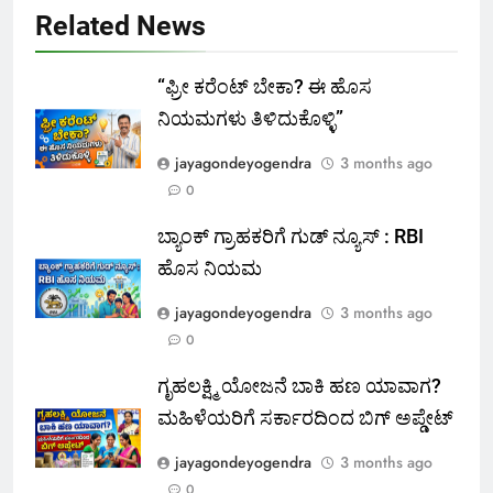
Related News
“ಫ್ರೀ ಕರೆಂಟ್‌ ಬೇಕಾ? ಈ ಹೊಸ
ನಿಯಮಗಳು ತಿಳಿದುಕೊಳ್ಳಿ”
jayagondeyogendra
3 months ago
0
ಬ್ಯಾಂಕ್ ಗ್ರಾಹಕರಿಗೆ ಗುಡ್ ನ್ಯೂಸ್ : RBI
ಹೊಸ ನಿಯಮ
jayagondeyogendra
3 months ago
0
ಗೃಹಲಕ್ಷ್ಮಿ ಯೋಜನೆ ಬಾಕಿ ಹಣ ಯಾವಾಗ?
ಮಹಿಳೆಯರಿಗೆ ಸರ್ಕಾರದಿಂದ ಬಿಗ್ ಅಪ್ಡೇಟ್
jayagondeyogendra
3 months ago
0