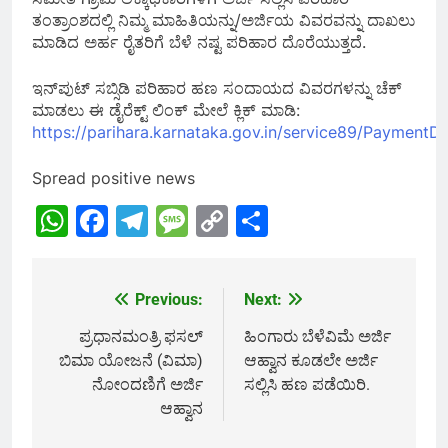
ತಂತ್ರಾಂಶದಲ್ಲಿ ನಿಮ್ಮ ಮಾಹಿತಿಯನ್ನು/ಅರ್ಜಿಯ ವಿವರವನ್ನು ದಾಖಲು
ಮಾಡಿದ ಅರ್ಹ ರೈತರಿಗೆ ಬೆಳೆ ನಷ್ಟ ಪರಿಹಾರ ದೊರೆಯುತ್ತದೆ.
ಇನ್‌ಪುಟ್ ಸಬ್ಸಿಡಿ ಪರಿಹಾರ ಹಣ ಸಂದಾಯದ ವಿವರಗಳನ್ನು ಚೆಕ್
ಮಾಡಲು ಈ ಡೈರೆಕ್ಟ್ ಲಿಂಕ್ ಮೇಲೆ ಕ್ಲಿಕ್ ಮಾಡಿ:
https://parihara.karnataka.gov.in/service89/PaymentDe
Spread positive news
WhatsApp
Facebook
Telegram
Message
Copy
Share
Link
Previous:
Next:
Post
navigation
ಪ್ರಧಾನಮಂತ್ರಿ ಫಸಲ್
ಹಿಂಗಾರು ಬೆಳೆವಿಮೆ ಅರ್ಜಿ
ಬಿಮಾ ಯೋಜನೆ (ವಿಮಾ)
ಆಹ್ವಾನ ಕೂಡಲೇ ಅರ್ಜಿ
ನೋಂದಣಿಗೆ ಅರ್ಜಿ
ಸಲ್ಲಿಸಿ ಹಣ ಪಡೆಯಿರಿ.
ಆಹ್ವಾನ