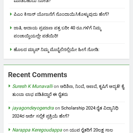
ಮಾಡಬಹುದು ನೋಡಿ?
ಪಿಎಂ ಕಿಸಾನ್ ಯೋಜನೆಗೆ ನೊಂದಾಯಿಸಿಕೊಳ್ಳುವುದು ಹೇಗೆ?
ಜಾತಿ, ಆದಾಯ ಪ್ರಮಾಣ ಪತ್ರ ಬರೀ 40 ರೂ.ಗಳಿಗೆ ನಿಮ್ಮ
ಪಂಚಾಯ್ತಿಯಲ್ಲೇ ಪಡೆಯಿರಿ!
ಹೊಲದ ಮ್ಯಾಪ್ ನಿಮ್ಮ ಮೊಬೈಲಿನಲ್ಲಿಯೇ ಹೀಗೆ ನೋಡಿ:
Recent Comments
Suresh K Munavalli
on
ಅರಿಶಿಣ, ನಿಂಬೆ, ಅಣಬೆ, ಕೃಷಿಗೆ ಆದ್ಯತೆ! ಕೈ
ತುಂಬಾ ಲಾಭ ಪಡಿತಿದ್ದಾರೆ ಈ ರೈತರು
jayagondeyogendra
on
Scholarship 2024:ರೈತ ವಿದ್ಯಾನಿಧಿ
2024ರ ಅರ್ಜಿ ಸಲ್ಲಿಕೆ ಪ್ರಕ್ರಿಯೆ ಹೇಗೆ?
Narappa Keregoudappa
on
ಯುವ ರೈತರಿಗೆ 20ಲಕ್ಷ ಸಾಲ