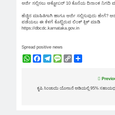
ಅರ್ಜಿ ಸಲ್ಲಿಸಲು ಅಕ್ಟೋಬರ್ 10 ಕೊನೆಯ ದಿನಾಂಕ ನಿಗದಿ 
ಹೆಚ್ಚಿನ ಮಾಹಿತಿಗಾಗಿ ಹಾಗೂ ಅರ್ಜಿ ಸಲ್ಲಿಸುವುದು ಹೇಗೆ?
ಪಡೆಯಲು ಈ ಕೆಳಗೆ ಕೊಟ್ಟಿರುವ ಲಿಂಕ್ ಕ್ಲಿಕ್ ಮಾಡಿ
https://dbcdc.karnataka.gov.in
Spread positive news
WhatsApp
Facebook
Telegram
Message
Copy
Share
Link
Post
Previo
navigation
ಕೃಷಿ ಸಿಂಚಾಯಿ ಯೋಜನೆ ಅಡಿಯಲ್ಲಿ 95% ಸಹಾಯಧ