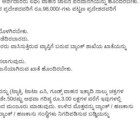
ವ ಅರ್ಜಿದಾರರು ಲಘು ವಾಹನ ಚಾಲನ ಪರವಾನಗಿಯನ್ನು ಹೊಂದಿರಬೇಕು.
ಪ್ರದೇಶದವರಿಗೆ ರೂ.98,000/-ಗಳು ಪಟ್ಟಣ ಪ್ರದೇಶದವರಿಗೆ
ಿಯೊಳಗಿರಬೇಕು.
ಡೆದಿರಬಾರದು.
ಾಸಿಸುತ್ತಿರುವ ವ್ಯಾಪ್ತಿಗೆ ಬರುವ ಬ್ಯಾಂಕ್ ಶಾಖೆಯ ಖಾತೆಯನ್ನು
ಿಸಲಾಗುವುದು.
ಂಯೋಜನೆಯಾಗಿರುವ ಖಾತೆ ಹೊಂದಿರಬೇಕು.
(ಟ್ಯಾಕ್ಸಿ, ಟಾಟಾ ಎಸಿ, ಗೂಡ್ಸ್ ವಾಹನ ಇತ್ಯಾದಿ ನಾಲ್ಕು ಚಕ್ರಗಳ
0ರಷ್ಟು ಅಥವಾ ಗರಿಷ್ಠ ರೂ.3.00 ಲಕ್ಷಗಳ ವರೆಗೆ ಇವುಗಳಲ್ಲಿ
 ಮಂಜೂರು ಮಾಡುವುದು. ಉಳಿದ ಮೊತ್ತವನ್ನು ಬ್ಯಾಂಕ್ / ಹಣಕಾಸು
ಯಾಂಕ್ / ಹಣಕಾಸು ಸಂಸ್ಥೆಗಳು ನಿಗದಿಪಡಿಸುವ ಬಡ್ಡಿಯನ್ನು