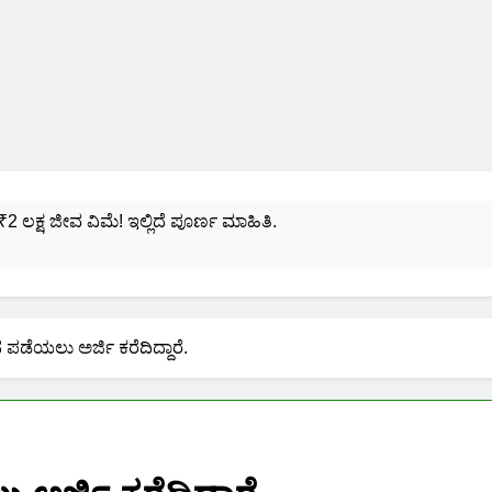
₹2 ಲಕ್ಷ ಜೀವ ವಿಮೆ! ಇಲ್ಲಿದೆ ಪೂರ್ಣ ಮಾಹಿತಿ.
ಸಂಖ್ಯೆಗೆ ಎಷ್ಟು ಆಧಾರ್ ಕಾರ್ಡ್ ಲಿಂಕ್ ಮಾಡಬಹುದು ನೋಡಿ?
ಯೋಜನೆಗೆ ನೊಂದಾಯಿಸಿಕೊಳ್ಳುವುದು ಹೇಗೆ?
ಹನ ಪಡೆಯಲು ಅರ್ಜಿ ಕರೆದಿದ್ದಾರೆ.
ರಮಾಣ ಪತ್ರ ಬರೀ 40 ರೂ.ಗಳಿಗೆ ನಿಮ್ಮ ಪಂಚಾಯ್ತಿಯಲ್ಲೇ ಪಡೆಯಿರಿ!
ನಿಮ್ಮ ಮೊಬೈಲಿನಲ್ಲಿಯೇ ಹೀಗೆ ನೋಡಿ:
ನಿಮ್ಮ ಆಧಾರ್ ಕಾರ್