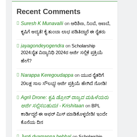
Recent Comments
Suresh K Munavalli
on
ಅರಿಶಿಣ, ನಿಂಬೆ, ಅಣಬೆ,
ಕೃಷಿಗೆ ಆದ್ಯತೆ! ಕೈ ತುಂಬಾ ಲಾಭ ಪಡಿತಿದ್ದಾರೆ ಈ ರೈತರು
jayagondeyogendra
on
Scholarship
2024:ರೈತ ವಿದ್ಯಾನಿಧಿ 2024ರ ಅರ್ಜಿ ಸಲ್ಲಿಕೆ ಪ್ರಕ್ರಿಯೆ
ಹೇಗೆ?
Narappa Keregoudappa
on
ಯುವ ರೈತರಿಗೆ
20ಲಕ್ಷ ಸಾಲ ಸೌಲಭ್ಯ! ಅರ್ಜಿ ಪ್ರಕ್ರಿಯೆ ಹೇಗಿದೆ ನೋಡಿ!
Agril Drone: ಕೃಷಿ ಡ್ರೋನ್ ರಾಜ್ಯದ ಮಹಿಳೆಯರು
ಅರ್ಜಿ ಸಲ್ಲಿಸಬಹುದು! - Krishitaan
on
BPL
ಕಾರ್ಡಿದ್ದರೆ ಈ ಆಫರ್ ಮಿಸ್ ಮಾಡಿಕೊಳ್ಳಬೇಡಿ! ಇಂದೇ
ಕೊನೆಯ ದಿನ
Jyoti dyamanna hebbal
on
Scholarship