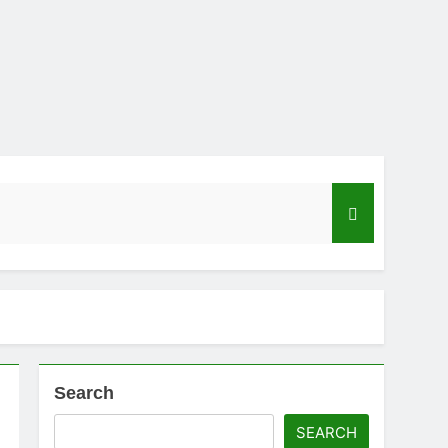
Search
ಡ್‌ಗೆ ಎಷ್ಟು ಮೊಬೈಲ್ ನಂಬರ ಲಿಂಕ್ ಇದೆ ಗೊತ್ತಾ!
SEARCH