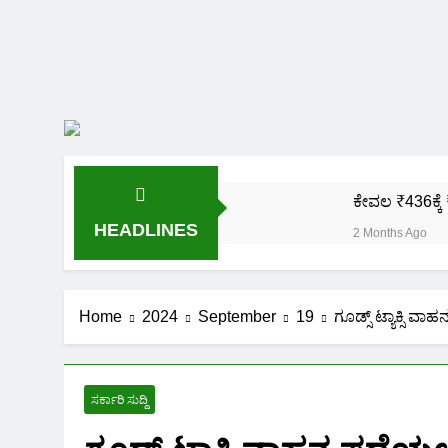
ಕೇವಲ ₹436ಕ್ಕೆ 
HEADLINES
2 Months Ago
ಒಂದೇ ಮೊಬೈಲ್ 
2 Months Ago
ಪಿಎಂ ಕಿಸಾನ್ 
Home
2024
September
19
ಗೂಡ್ಸ್ ಟ್ಯಾಕ್ಸಿ ವಾ
2 Months Ago
ಜಾತಿ, ಆದಾಯ ಪ್
2 Months Ago
ಸರ್ಕಾರಿ ಸುದ್ದಿ
ಹೊಲದ ಮ್ಯಾಪ್ 