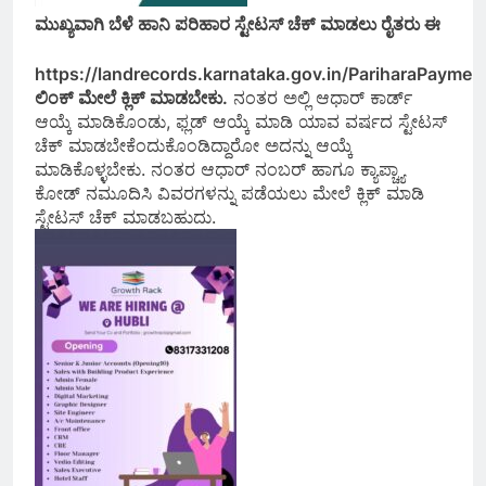
ಮುಖ್ಯವಾಗಿ ಬೆಳೆ ಹಾನಿ ಪರಿಹಾರ ಸ್ಟೇಟಸ್ ಚೆಕ್ ಮಾಡಲು ರೈತರು ಈ
https://landrecords.karnataka.gov.in/PariharaPaymen
ಲಿಂಕ್ ಮೇಲೆ ಕ್ಲಿಕ್ ಮಾಡಬೇಕು.
ನಂತರ ಅಲ್ಲಿ ಆಧಾರ್ ಕಾರ್ಡ್
ಆಯ್ಕೆ ಮಾಡಿಕೊಂಡು, ಫ್ಲಡ್ ಆಯ್ಕೆ ಮಾಡಿ ಯಾವ ವರ್ಷದ ಸ್ಟೇಟಸ್
ಚೆಕ್ ಮಾಡಬೇಕೆಂದುಕೊಂಡಿದ್ದಾರೋ ಅದನ್ನು ಆಯ್ಕೆ
ಮಾಡಿಕೊಳ್ಳಬೇಕು. ನಂತರ ಆಧಾರ್ ನಂಬರ್ ಹಾಗೂ ಕ್ಯಾಪ್ಚ್ಯಾ
ಕೋಡ್ ನಮೂದಿಸಿ ವಿವರಗಳನ್ನು ಪಡೆಯಲು ಮೇಲೆ ಕ್ಲಿಕ್ ಮಾಡಿ
ಸ್ಟೇಟಸ್ ಚೆಕ್ ಮಾಡಬಹುದು.