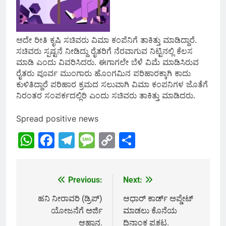
ಅದೇ ರೀತಿ ಕೃಷಿ ಸಚಿವರು ವಿಮಾ ಕಂಪೆನಿಗೆ ತಾಕಿತ್ತು ಮಾಡಿದ್ದಾರೆ.
ಸಚಿವರು ಸ್ಪಷ್ಟನೆ ನೀಡಿದ್ದು ರೈತರಿಗೆ ನೆರವಾಗುವ ನಿಟ್ಟಿನಲ್ಲಿ ಕೆಲಸ
ಮಾಡಿ ಎಂದು ವಿವರಿಸಿದರು. ಈಗಾಗಲೇ ಬೆಳೆ ವಿಮೆ ಮಾಡಿಸಿರುವ
ರೈತರು ಪೂರ್ವ ಮುಂಗಾರು ಹೊಂಗಮಿನ ಪರಿಹಾರಕ್ಕಾಗಿ ಕಾದು
ಕುಳಿತಿದ್ದಾರೆ ಪರಿಹಾರ ಕ್ರಮದ ಸಲುವಾಗಿ ವಿಮಾ ಕಂಪನಿಗಳ ಜೊತೆಗೆ
ನಿರಂತರ ಸಂಪರ್ಕದಲ್ಲಿರಿ ಎಂದು ಸಚಿವರು ತಾಕಿತ್ತು ಮಾಡಿದರು.
Spread positive news
WhatsApp
Facebook
Telegram
Message
Copy
Share
Link
Previous:
Next:
Post
navigation
ಹನಿ ನೀರಾವರಿ (ಡ್ರಿಪ್)
ಆಧಾರ್ ಕಾರ್ಡ್ ಅಪ್ಡೇಟ್
ಯೋಜನೆಗೆ ಅರ್ಜಿ
ಮಾಡಲು ಕೊನೆಯ
ಆಹ್ವಾನ.
ದಿನಾಂಕ ಪ್ರಕಟ.