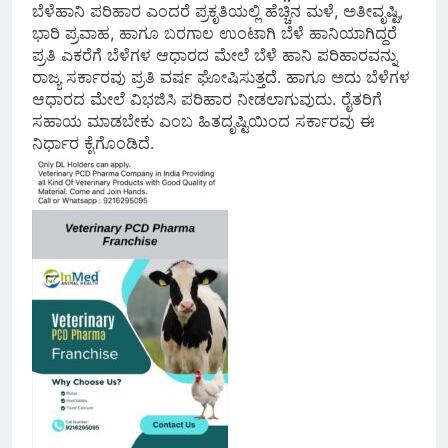
ಬೆಳೆಹಾನಿ ಪರಿಹಾರ ಎಂದರೆ ಪ್ರಕೃತಿಯಲ್ಲಿ ಹೆಚ್ಚಿನ ಮಳೆ, ಅತೀವೃಷ್ಟಿ,
ಭಾರಿ ಪ್ರವಾಹ, ಹಾಗೂ ಬರಗಾಲ ಉಂಟಾಗಿ ಬೆಳೆ ಹಾನಿಯಾಗಿದ್ದರೆ
ಪ್ರತಿ ಎಕರೆಗೆ ಬೆಳೆಗಳ ಆಧಾರದ ಮೇಲೆ ಬೆಳೆ ಹಾನಿ ಪರಿಹಾರವನ್ನು
ರಾಜ್ಯ ಸರ್ಕಾರವು ಪ್ರತಿ ವರ್ಷ ಘೋಷಿಸುತ್ತದೆ. ಹಾಗೂ ಅದು ಬೆಳೆಗಳ
ಆಧಾರದ ಮೇಲೆ ವಿಭಜಿಸಿ ಪರಿಹಾರ ನೀಡಲಾಗುವುದು. ರೈತರಿಗೆ
ಸಹಾಯ ಮಾಡಬೇಕು ಎಂಬ ಹಿತದೃಷ್ಟಿಯಿಂದ ಸರ್ಕಾರವು ಈ
ನಿರ್ಧಾರ ಕೈಗೊಂಡಿದೆ.