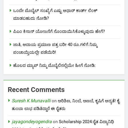
ಒಂದೇ ಮೊಬೈಲ್ ಸಂಖ್ಯೆಗೆ ಎಷ್ಟು ಆಧಾರ್ ಕಾರ್ಡ್ ಲಿಂಕ್
ಮಾಡಬಹುದು ನೋಡಿ?
ಪಿಎಂ ಕಿಸಾನ್ ಯೋಜನೆಗೆ ನೊಂದಾಯಿಸಿಕೊಳ್ಳುವುದು ಹೇಗೆ?
ಜಾತಿ, ಆದಾಯ ಪ್ರಮಾಣ ಪತ್ರ ಬರೀ 40 ರೂ.ಗಳಿಗೆ ನಿಮ್ಮ
ಪಂಚಾಯ್ತಿಯಲ್ಲೇ ಪಡೆಯಿರಿ!
ಹೊಲದ ಮ್ಯಾಪ್ ನಿಮ್ಮ ಮೊಬೈಲಿನಲ್ಲಿಯೇ ಹೀಗೆ ನೋಡಿ:
Recent Comments
Suresh K Munavalli
on
ಅರಿಶಿಣ, ನಿಂಬೆ, ಅಣಬೆ, ಕೃಷಿಗೆ ಆದ್ಯತೆ! ಕೈ
ತುಂಬಾ ಲಾಭ ಪಡಿತಿದ್ದಾರೆ ಈ ರೈತರು
jayagondeyogendra
on
Scholarship 2024:ರೈತ ವಿದ್ಯಾನಿಧಿ