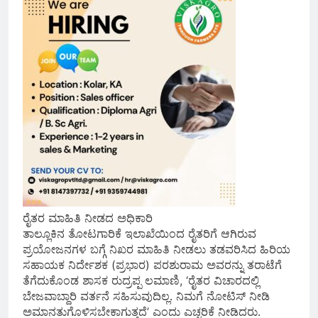
ರೈತರ ಮಾಹಿತಿ ನೀಡದ ಅಧಿಕಾರಿ
ತಾಲ್ಲೂಕಿನ ತೋಟಗಾರಿಕೆ ಇಲಾಖೆಯಿಂದ ರೈತರಿಗೆ ಆಗಿರುವ
ಪ್ರಯೋಜನಗಳ ಬಗ್ಗೆ ನಿಖರ ಮಾಹಿತಿ ನೀಡಲು ತಡವರಿಸಿದ ಹಿರಿಯ
ಸಹಾಯಕ ನಿರ್ದೇಶಕ (ಪ್ರಭಾರ) ಪರಶುರಾಮ ಅವರನ್ನು ತರಾಟೆಗೆ
ತೆಗೆದುಕೊಂಡ ಶಾಸಕ ರುದ್ರಪ್ಪ ಲಮಾಣಿ, ‘ರೈತರ ವಿಚಾರದಲ್ಲಿ
ಬೇಜವಾಬ್ದಾರಿ ವರ್ತನೆ ಸಹಿಸುವುದಿಲ್ಲ. ನಿಮಗೆ ನೋಟಿಸ್ ನೀಡಿ
ಅಮಾನತುಗೊಳಿಸಬೇಕಾಗುತ್ತದೆ’ ಎಂದು ಎಚ್ಚರಿಕೆ ನೀಡಿದರು.