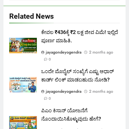
Related News
ಕೇವಲ ₹436ಕ್ಕೆ ₹2 ಲಕ್ಷ ಜೀವ ವಿಮೆ! ಇಲ್ಲಿದೆ
ಪೂರ್ಣ ಮಾಹಿತಿ.
jayagondeyogendra
2 months ago
0
ಒಂದೇ ಮೊಬೈಲ್ ಸಂಖ್ಯೆಗೆ ಎಷ್ಟು ಆಧಾರ್
ಕಾರ್ಡ್ ಲಿಂಕ್ ಮಾಡಬಹುದು ನೋಡಿ?
jayagondeyogendra
2 months ago
0
ಪಿಎಂ ಕಿಸಾನ್ ಯೋಜನೆಗೆ
ನೊಂದಾಯಿಸಿಕೊಳ್ಳುವುದು ಹೇಗೆ?