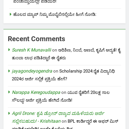
ಪಂಚಾಯ್ತಿಯಲ್ಲೇ ಪಡೆಯಿರಿ!
ಹೊಲದ ಮ್ಯಾಪ್ ನಿಮ್ಮ ಮೊಬೈಲಿನಲ್ಲಿಯೇ ಹೀಗೆ ನೋಡಿ:
Recent Comments
Suresh K Munavalli
on
ಅರಿಶಿಣ, ನಿಂಬೆ, ಅಣಬೆ, ಕೃಷಿಗೆ ಆದ್ಯತೆ! ಕೈ
ತುಂಬಾ ಲಾಭ ಪಡಿತಿದ್ದಾರೆ ಈ ರೈತರು
jayagondeyogendra
on
Scholarship 2024:ರೈತ ವಿದ್ಯಾನಿಧಿ
2024ರ ಅರ್ಜಿ ಸಲ್ಲಿಕೆ ಪ್ರಕ್ರಿಯೆ ಹೇಗೆ?
Narappa Keregoudappa
on
ಯುವ ರೈತರಿಗೆ 20ಲಕ್ಷ ಸಾಲ
ಸೌಲಭ್ಯ! ಅರ್ಜಿ ಪ್ರಕ್ರಿಯೆ ಹೇಗಿದೆ ನೋಡಿ!
Agril Drone: ಕೃಷಿ ಡ್ರೋನ್ ರಾಜ್ಯದ ಮಹಿಳೆಯರು ಅರ್ಜಿ
ಸಲ್ಲಿಸಬಹುದು! - Krishitaan
on
BPL ಕಾರ್ಡಿದ್ದರೆ ಈ ಆಫರ್ ಮಿಸ್
ಮಾಡಿಕೊಳ್ಳಬೇಡಿ! ಇಂದೇ ಕೊನೆಯ ದಿನ