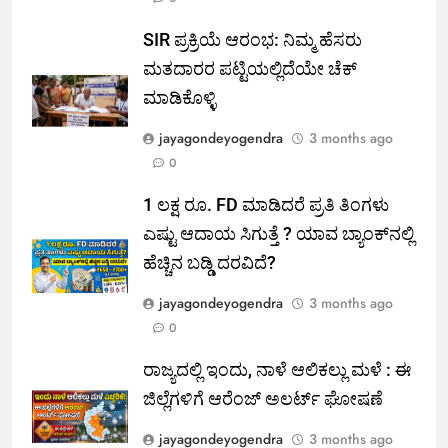
SIR ಪ್ರಕ್ರಿಯೆ ಆರಂಭ: ನಿಮ್ಮ ಹೆಸರು
ಮತದಾರರ ಪಟ್ಟಿಯಲ್ಲಿದೆಯೇ ಚೆಕ್
ಮಾಡಿಕೊಳ್ಳಿ
jayagondeyogendra
3 months ago
0
1 ಲಕ್ಷ ರೂ. FD ಮಾಡಿದರೆ ಪ್ರತಿ ತಿಂಗಳು
ಎಷ್ಟು ಆದಾಯ ಸಿಗುತ್ತೆ ? ಯಾವ ಬ್ಯಾಂಕ್‌ನಲ್ಲಿ
ಹೆಚ್ಚಿನ ಬಡ್ಡಿ ದರವಿದೆ?
jayagondeyogendra
3 months ago
0
ರಾಜ್ಯದಲ್ಲಿ ಇಂದು, ನಾಳೆ ಆಲಿಕಲ್ಲು ಮಳೆ : ಈ
ಜಿಲ್ಲೆಗಳಿಗೆ ಆರೆಂಜ್ ಅಲರ್ಟ್ ಘೋಷಣೆ
jayagondeyogendra
3 months ago