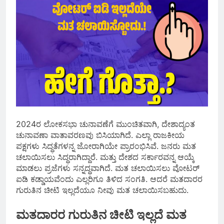
2024ರ ಲೋಕಸಭಾ ಚುನಾವಣೆಗೆ ಮುಂಚಿತವಾಗಿ, ದೇಶಾದ್ಯಂತ
ಚುನಾವಣಾ ವಾತಾವರಣವು ಬಿಸಿಯಾಗಿದೆ. ಎಲ್ಲಾ ರಾಜಕೀಯ
ಪಕ್ಷಗಳು ಸಿದ್ಧತೆಗಳನ್ನ ಜೋರಾಗಿಯೇ ಪ್ರಾರಂಭಿಸಿವೆ. ಜನರು ಮತ
ಚಲಾಯಿಸಲು ಸಿದ್ಧರಾಗಿದ್ದಾರೆ. ಮತ್ತು ದೇಶದ ಸರ್ಕಾರವನ್ನ ಆಯ್ಕೆ
ಮಾಡಲು ಪ್ರಜೆಗಳು ಸನ್ನದ್ಧವಾಗಿದೆ. ಮತ ಚಲಾಯಿಸಲು ವೋಟರ್
ಐಡಿ ಕಡ್ಡಾಯವೆಂದು ಎಲ್ಲರಿಗೂ ತಿಳಿದ ಸಂಗತಿ. ಆದರೆ ಮತದಾರರ
ಗುರುತಿನ ಚೀಟಿ ಇಲ್ಲದೆಯೂ ನೀವು ಮತ ಚಲಾಯಿಸಬಹುದು.
ಮತದಾರರ ಗುರುತಿನ ಚೀಟಿ ಇಲ್ಲದೆ ಮತ