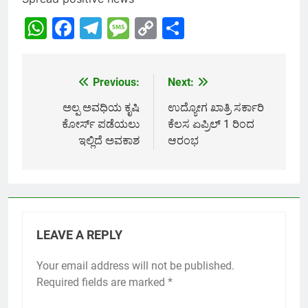
WhatsApp
Facebook
Telegram
Message
Copy
Share
Link
Previous:
Next:
Post
navigation
ಅಲ್ಪ ಅವಧಿಯ ಕೃಷಿ
ಉದ್ಯೋಗ ಖಾತ್ರಿ ಸರ್ಕಾರಿ
ಕೋರ್ಸ್ ಪಡೆಯಲು
ಕೆಲಸ ಏಪ್ರಿಲ್ 1 ರಿಂದ
ಇಲ್ಲಿದೆ ಅವಕಾಶ
ಆರಂಭ
LEAVE A REPLY
Your email address will not be published.
Required fields are marked
*