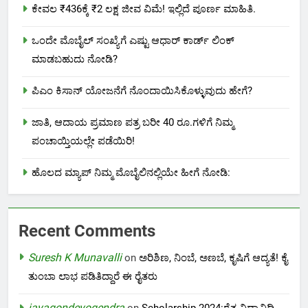
ಕೇವಲ ₹436ಕ್ಕೆ ₹2 ಲಕ್ಷ ಜೀವ ವಿಮೆ! ಇಲ್ಲಿದೆ ಪೂರ್ಣ ಮಾಹಿತಿ.
ಒಂದೇ ಮೊಬೈಲ್ ಸಂಖ್ಯೆಗೆ ಎಷ್ಟು ಆಧಾರ್ ಕಾರ್ಡ್ ಲಿಂಕ್
ಮಾಡಬಹುದು ನೋಡಿ?
ಪಿಎಂ ಕಿಸಾನ್ ಯೋಜನೆಗೆ ನೊಂದಾಯಿಸಿಕೊಳ್ಳುವುದು ಹೇಗೆ?
ಜಾತಿ, ಆದಾಯ ಪ್ರಮಾಣ ಪತ್ರ ಬರೀ 40 ರೂ.ಗಳಿಗೆ ನಿಮ್ಮ
ಪಂಚಾಯ್ತಿಯಲ್ಲೇ ಪಡೆಯಿರಿ!
ಹೊಲದ ಮ್ಯಾಪ್ ನಿಮ್ಮ ಮೊಬೈಲಿನಲ್ಲಿಯೇ ಹೀಗೆ ನೋಡಿ:
Recent Comments
Suresh K Munavalli
on
ಅರಿಶಿಣ, ನಿಂಬೆ, ಅಣಬೆ, ಕೃಷಿಗೆ ಆದ್ಯತೆ! ಕೈ
ತುಂಬಾ ಲಾಭ ಪಡಿತಿದ್ದಾರೆ ಈ ರೈತರು
jayagondeyogendra
on
Scholarship 2024:ರೈತ ವಿದ್ಯಾನಿಧಿ