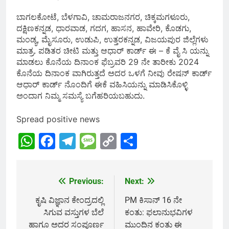
ಬಾಗಲಕೋಟೆ, ಬೆಳಗಾವಿ, ಚಾಮರಾಜನಗರ, ಚಿಕ್ಕಮಗಳೂರು,
ದಕ್ಷಿಣಕನ್ನಡ, ಧಾರವಾಡ, ಗದಗ, ಹಾಸನ, ಹಾವೇರಿ, ಕೊಡಗು,
ಮಂಡ್ಯ, ಮೈಸೂರು, ಉಡುಪಿ, ಉತ್ತರಕನ್ನಡ, ವಿಜಯಪುರ ಜಿಲ್ಲೆಗಳು
ಮಾತ್ರ. ಪಡಿತರ ಚೀಟಿ ಮತ್ತು ಆಧಾರ್ ಕಾರ್ಡ್ ಈ – ಕೆ ವೈ ಸಿ ಯನ್ನು
ಮಾಡಲು ಕೊನೆಯ ದಿನಾಂಕ ಫೆಬ್ರವರಿ 29 ನೇ ತಾರೀಕು 2024
ಕೊನೆಯ ದಿನಾಂಕ ವಾಗಿರುತ್ತದೆ ಅದರ ಒಳಗೆ ನೀವು ರೇಷನ್ ಕಾರ್ಡ್
ಆಧಾರ್ ಕಾರ್ಡ್ ನೊಂದಿಗೆ ಈಕೆ ವಹಿಸಿಯನ್ನು ಮಾಡಿಸಿಕೊಳ್ಳಿ
ಅಂದಾಗ ನಿಮ್ಮ ಸಮಸ್ಯೆ ಬಗೆಹರಿಯಬಹುದು.
Spread positive news
WhatsApp
Facebook
Telegram
Message
Copy
Share
Link
Previous:
Next:
Post
navigation
ಕೃಷಿ ವಿಜ್ಞಾನ ಕೇಂದ್ರದಲ್ಲಿ
PM ಕಿಸಾನ್ 16 ನೇ
ಸಿಗುವ ವಸ್ತುಗಳ‌ ಬೆಲೆ
ಕಂತು: ಫಲಾನುಭವಿಗಳ
ಹಾಗೂ ಅದರ ಸಂಪೂರ್ಣ
ಮುಂದಿನ ಕಂತು ಈ