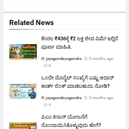
Related News
ಕೇವಲ ₹436ಕ್ಕೆ ₹2 ಲಕ್ಷ ಜೀವ ವಿಮೆ! ಇಲ್ಲಿದೆ
ಪೂರ್ಣ ಮಾಹಿತಿ.
jayagondeyogendra
2 months ago
0
ಒಂದೇ ಮೊಬೈಲ್ ಸಂಖ್ಯೆಗೆ ಎಷ್ಟು ಆಧಾರ್
ಕಾರ್ಡ್ ಲಿಂಕ್ ಮಾಡಬಹುದು ನೋಡಿ?
jayagondeyogendra
2 months ago
0
ಪಿಎಂ ಕಿಸಾನ್ ಯೋಜನೆಗೆ
ನೊಂದಾಯಿಸಿಕೊಳ್ಳುವುದು ಹೇಗೆ?