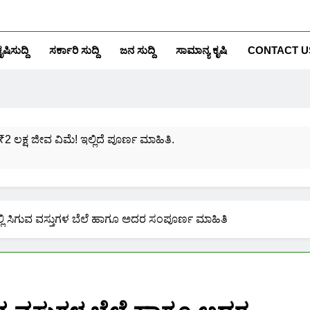
ೃಷಿಸುದ್ದಿ
ಸರ್ಕಾರಿ ಸುದ್ದಿ
ಜನ ಸುದ್ದಿ
ಸಾಮಾನ್ಯ ಕೃಷಿ
CONTACT U
₹2 ಲಕ್ಷ ಜೀವ ವಿಮೆ! ಇಲ್ಲಿದೆ ಪೂರ್ಣ ಮಾಹಿತಿ.
ಸಂಖ್ಯೆಗೆ ಎಷ್ಟು ಆಧಾರ್ ಕಾರ್ಡ್ ಲಿಂಕ್ ಮಾಡಬಹುದು ನೋಡಿ?
ಯೋಜನೆಗೆ ನೊಂದಾಯಿಸಿಕೊಳ್ಳುವುದು ಹೇಗೆ?
ದಲ್ಲಿ ಸಿಗುವ ವಸ್ತುಗಳ‌ ಬೆಲೆ ಹಾಗೂ ಅದರ ಸಂಪೂರ್ಣ ಮಾಹಿತಿ
ರಮಾಣ ಪತ್ರ ಬರೀ 40 ರೂ.ಗಳಿಗೆ ನಿಮ್ಮ ಪಂಚಾಯ್ತಿಯಲ್ಲೇ ಪಡೆಯಿರಿ!
ನಿಮ್ಮ ಮೊಬೈಲಿನಲ್ಲಿಯೇ ಹೀಗೆ ನೋಡಿ:
ನಿಮ್ಮ ಆಧಾರ್ ಕಾರ್