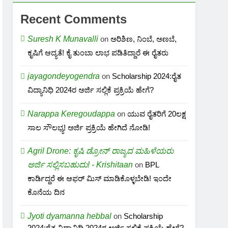
Recent Comments
Suresh K Munavalli
on
ಅರಿಶಿಣ, ನಿಂಬೆ, ಅಣಬೆ,
ಕೃಷಿಗೆ ಆದ್ಯತೆ! ಕೈ ತುಂಬಾ ಲಾಭ ಪಡಿತಿದ್ದಾರೆ ಈ ರೈತರು
jayagondeyogendra
on
Scholarship 2024:ರೈತ
ವಿದ್ಯಾನಿಧಿ 2024ರ ಅರ್ಜಿ ಸಲ್ಲಿಕೆ ಪ್ರಕ್ರಿಯೆ ಹೇಗೆ?
Narappa Keregoudappa
on
ಯುವ ರೈತರಿಗೆ 20ಲಕ್ಷ
ಸಾಲ ಸೌಲಭ್ಯ! ಅರ್ಜಿ ಪ್ರಕ್ರಿಯೆ ಹೇಗಿದೆ ನೋಡಿ!
Agril Drone: ಕೃಷಿ ಡ್ರೋನ್ ರಾಜ್ಯದ ಮಹಿಳೆಯರು
ಅರ್ಜಿ ಸಲ್ಲಿಸಬಹುದು! - Krishitaan
on
BPL
ಕಾರ್ಡಿದ್ದರೆ ಈ ಆಫರ್ ಮಿಸ್ ಮಾಡಿಕೊಳ್ಳಬೇಡಿ! ಇಂದೇ
ಕೊನೆಯ ದಿನ
Jyoti dyamanna hebbal
on
Scholarship
2024:ರೈತ ವಿದ್ಯಾನಿಧಿ 2024ರ ಅರ್ಜಿ ಸಲ್ಲಿಕೆ ಪ್ರಕ್ರಿಯೆ ಹೇಗೆ?