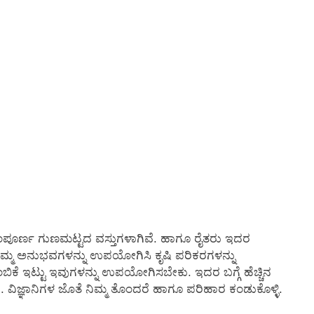
ಸಂಪೂರ್ಣ ಗುಣಮಟ್ಟದ ವಸ್ತುಗಳಾಗಿವೆ. ಹಾಗೂ ರೈತರು ಇದರ
ತಮ್ಮ ಅನುಭವಗಳನ್ನು ಉಪಯೋಗಿಸಿ ಕೃಷಿ ಪರಿಕರಗಳನ್ನು
ಿಕೆ ಇಟ್ಟು ಇವುಗಳನ್ನು ಉಪಯೋಗಿಸಬೇಕು. ಇದರ ಬಗ್ಗೆ ಹೆಚ್ಚಿನ
ಿಜ್ಞಾನಿಗಳ ಜೊತೆ ನಿಮ್ಮ ತೊಂದರೆ ಹಾಗೂ ಪರಿಹಾರ ಕಂಡುಕೊಳ್ಳಿ.