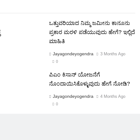
ಒತ್ತುವರಿಯಾದ ನಿಮ್ಮ ಜಮೀನು ಕಾನೂನು
ೆ
ಪ್ರಕಾರ ಮರಳಿ ಪಡೆಯುವುದು ಹೇಗೆ? ಇಲ್ಲಿದೆ
ಮಾಹಿತಿ
Jayagondeyogendra
3 Months Ago
0
ಪಿಎಂ ಕಿಸಾನ್ ಯೋಜನೆಗೆ
ನೊಂದಾಯಿಸಿಕೊಳ್ಳುವುದು ಹೇಗೆ ನೋಡಿ?
Jayagondeyogendra
4 Months Ago
0