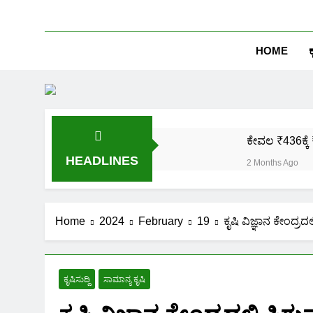
HOME
ಕ
ಕೇವಲ ₹436ಕ್ಕೆ 
HEADLINES
2 Months Ago
ಒಂದೇ ಮೊಬೈಲ್ 
2 Months Ago
ಪಿಎಂ ಕಿಸಾನ್ 
Home
2024
February
19
ಕೃಷಿ ವಿಜ್ಞಾನ ಕೇಂದ್ರ
2 Months Ago
ಜಾತಿ, ಆದಾಯ ಪ್
2 Months Ago
ಕೃಷಿಸುದ್ದಿ
ಸಾಮಾನ್ಯ ಕೃಷಿ
ಹೊಲದ ಮ್ಯಾಪ್ 