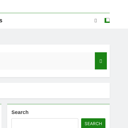
S
Search
ಡ್‌ಗೆ ಎಷ್ಟು ಮೊಬೈಲ್ ನಂಬರ ಲಿಂಕ್ ಇದೆ ಗೊತ್ತಾ!
SEARCH