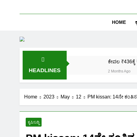
HOME
ಕ
ಕೇವಲ ₹436ಕ್ಕೆ 
HEADLINES
2 Months Ago
ಒಂದೇ ಮೊಬೈಲ್ 
2 Months Ago
ಪಿಎಂ ಕಿಸಾನ್ 
Home
2023
May
12
PM kissan: 14ನೇ ಕಂತಿನ 
2 Months Ago
ಜಾತಿ, ಆದಾಯ ಪ್
2 Months Ago
ಕೃಷಿಸುದ್ದಿ
ಹೊಲದ ಮ್ಯಾಪ್ 