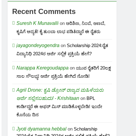
Recent Comments
Suresh K Munavalli
on
ಅರಿಶಿಣ, ನಿಂಬೆ, ಅಣಬೆ,
ಕೃಷಿಗೆ ಆದ್ಯತೆ! ಕೈ ತುಂಬಾ ಲಾಭ ಪಡಿತಿದ್ದಾರೆ ಈ ರೈತರು
jayagondeyogendra
on
Scholarship 2024:ರೈತ
ವಿದ್ಯಾನಿಧಿ 2024ರ ಅರ್ಜಿ ಸಲ್ಲಿಕೆ ಪ್ರಕ್ರಿಯೆ ಹೇಗೆ?
Narappa Keregoudappa
on
ಯುವ ರೈತರಿಗೆ 20ಲಕ್ಷ
ಸಾಲ ಸೌಲಭ್ಯ! ಅರ್ಜಿ ಪ್ರಕ್ರಿಯೆ ಹೇಗಿದೆ ನೋಡಿ!
Agril Drone: ಕೃಷಿ ಡ್ರೋನ್ ರಾಜ್ಯದ ಮಹಿಳೆಯರು
ಅರ್ಜಿ ಸಲ್ಲಿಸಬಹುದು! - Krishitaan
on
BPL
ಕಾರ್ಡಿದ್ದರೆ ಈ ಆಫರ್ ಮಿಸ್ ಮಾಡಿಕೊಳ್ಳಬೇಡಿ! ಇಂದೇ
ಕೊನೆಯ ದಿನ
Jyoti dyamanna hebbal
on
Scholarship
2024:ರೈತ ವಿದ್ಯಾನಿಧಿ 2024ರ ಅರ್ಜಿ ಸಲ್ಲಿಕೆ ಪ್ರಕ್ರಿಯೆ ಹೇಗೆ?