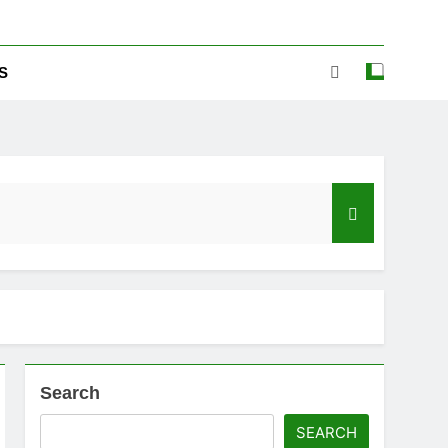
S
Search
ಡ್‌ಗೆ ಎಷ್ಟು ಮೊಬೈಲ್ ನಂಬರ ಲಿಂಕ್ ಇದೆ ಗೊತ್ತಾ!
SEARCH