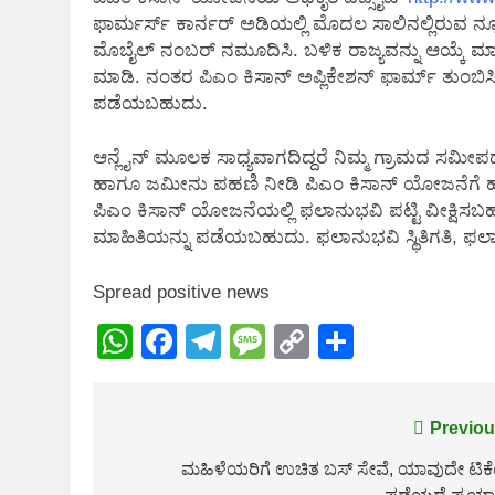
ಫಾರ್ಮರ್ಸ್ ಕಾರ್ನರ್ ಅಡಿಯಲ್ಲಿ ಮೊದಲ ಸಾಲಿನಲ್ಲಿರುವ ನ್ಯೂ
ಮೊಬೈಲ್ ನಂಬರ್ ನಮೂದಿಸಿ. ಬಳಿಕ ರಾಜ್ಯವನ್ನು ಆಯ್ಕೆ ಮಾ
ಮಾಡಿ. ನಂತರ ಪಿಎಂ ಕಿಸಾನ್ ಅಪ್ಲಿಕೇಶನ್ ಫಾರ್ಮ್ ತುಂಬಿಸ
ಪಡೆಯಬಹುದು.
ಆನ್ಲೈನ್ ಮೂಲಕ ಸಾಧ್ಯವಾಗದಿದ್ದರೆ ನಿಮ್ಮ ಗ್ರಾಮದ ಸಮೀಪದ ಪ
ಹಾಗೂ ಜಮೀನು ಪಹಣಿ ನೀಡಿ ಪಿಎಂ ಕಿಸಾನ್ ಯೋಜನೆಗೆ
ಪಿಎಂ ಕಿಸಾನ್ ಯೋಜನೆಯಲ್ಲಿ ಫಲಾನುಭವಿ ಪಟ್ಟಿ ವೀಕ್ಷಿಸಬ
ಮಾಹಿತಿಯನ್ನು ಪಡೆಯಬಹುದು. ಫಲಾನುಭವಿ ಸ್ಥಿತಿಗತಿ, ಫಲಾನು
Spread positive news
WhatsApp
Facebook
Telegram
Message
Copy
Share
Link
Post
Previou
navigation
ಮಹಿಳೆಯರಿಗೆ ಉಚಿತ ಬಸ್ ಸೇವೆ, ಯಾವುದೇ ಟಿಕೆ