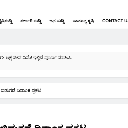
ೃಷಿಸುದ್ದಿ
ಸರ್ಕಾರಿ ಸುದ್ದಿ
ಜನ ಸುದ್ದಿ
ಸಾಮಾನ್ಯ ಕೃಷಿ
CONTACT U
₹2 ಲಕ್ಷ ಜೀವ ವಿಮೆ! ಇಲ್ಲಿದೆ ಪೂರ್ಣ ಮಾಹಿತಿ.
ಸಂಖ್ಯೆಗೆ ಎಷ್ಟು ಆಧಾರ್ ಕಾರ್ಡ್ ಲಿಂಕ್ ಮಾಡಬಹುದು ನೋಡಿ?
ಯೋಜನೆಗೆ ನೊಂದಾಯಿಸಿಕೊಳ್ಳುವುದು ಹೇಗೆ?
ಬಿಡುಗಡೆ ದಿನಾಂಕ ಪ್ರಕಟ
ರಮಾಣ ಪತ್ರ ಬರೀ 40 ರೂ.ಗಳಿಗೆ ನಿಮ್ಮ ಪಂಚಾಯ್ತಿಯಲ್ಲೇ ಪಡೆಯಿರಿ!
ನಿಮ್ಮ ಮೊಬೈಲಿನಲ್ಲಿಯೇ ಹೀಗೆ ನೋಡಿ:
ನಿಮ್ಮ ಆಧಾರ್ ಕಾರ್