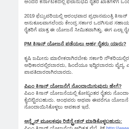
ಅಂದರೆ ಕರ್ನಾಟಕದಲ್ಲಿ ಫಲಾನುಭವಿ ರೈತರ ಖಾತೆಗಳಿಗೆ ಒಂದ
2019 ಫೆಬ್ರುವರಿಯಲ್ಲಿ ಆರಂಭವಾದ ಪ್ರಧಾನಮಂತ್ರಿ ಕಿಸಾನ್
ಅನುಕೂಲವಾಗಲೆಂದು ಕೇಂದ್ರ ಸರ್ಕಾರ ಒದಗಿಸುವ ಸಹಾ
ರೈತರಿಗೆ ಮಾತ್ರ ಈ ಯೋಜನೆ ಸೀಮಿತವಾಗಿತ್ತು. ಈಗ ಎಲ್ಲಾ ರೈತರ
PM ಕಿಸಾನ್ ಯೋಜನೆ ಪಡೆಯಲು ಅರ್ಹ ರೈತರು ಯಾರು?
ಕೃಷಿ ಜಮೀನು ಮಾಲೀಕರಾಗಿರಬೇಕು ಸರ್ಕಾರಿ ನೌಕರಿಯಲ್ಲಿರ
ಅಧಿಕಾರದಲ್ಲಿರಬಾರದು, ಹಿಂದೆಯೂ ಇದ್ದಿರಬಾರದು ವೈದ್ಯ, ಎ
ಪಾವತಿದಾರರಾಗಿರಬಾರದು.
ಪಿಎಂ ಕಿಸಾನ್ ಯೋಜನೆಗೆ ನೊಂದಾಯಿಸುವುದು ಹೇಗೆ?
ಪಿಎಂ ಕಿಸಾನ್ ಯೋಜನೆಯಲ್ಲಿ ಕೋಟ್ಯಂತರ ರೈತರು ನೊಂದಾಯಿಸಿಕ
ಕೈಬಿಟ್ಟಿರಬಹುದು. ಅಂಥವರು ಅಥವಾ ಈವರೆಗೂ ಯೋಜನೆ 
ನೊಂದಾಯಿಸಿಕೊಳ್ಳಲು ಅವಕಾಶ ಇದೆ.
ಆನ್ಲೈನ್ ಮೂಲಕವೂ ರಿಜಿಸ್ಟ್ರೇಶನ್ ಮಾಡಿಕೊಳ್ಳಬಹುದು:
ಪಿಎಂ ಕಿಸಾನ್ ಯೋಜನೆಯ ಅಧಿಕೃತ ವೆಬ್ಸೈಟ್
http://www