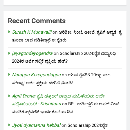
Recent Comments
Suresh K Munavalli
on
ಅರಿಶಿಣ, ನಿಂಬೆ, ಅಣಬೆ, ಕೃಷಿಗೆ ಆದ್ಯತೆ! ಕೈ
ತುಂಬಾ ಲಾಭ ಪಡಿತಿದ್ದಾರೆ ಈ ರೈತರು
jayagondeyogendra
on
Scholarship 2024:ರೈತ ವಿದ್ಯಾನಿಧಿ
2024ರ ಅರ್ಜಿ ಸಲ್ಲಿಕೆ ಪ್ರಕ್ರಿಯೆ ಹೇಗೆ?
Narappa Keregoudappa
on
ಯುವ ರೈತರಿಗೆ 20ಲಕ್ಷ ಸಾಲ
ಸೌಲಭ್ಯ! ಅರ್ಜಿ ಪ್ರಕ್ರಿಯೆ ಹೇಗಿದೆ ನೋಡಿ!
Agril Drone: ಕೃಷಿ ಡ್ರೋನ್ ರಾಜ್ಯದ ಮಹಿಳೆಯರು ಅರ್ಜಿ
ಸಲ್ಲಿಸಬಹುದು! - Krishitaan
on
BPL ಕಾರ್ಡಿದ್ದರೆ ಈ ಆಫರ್ ಮಿಸ್
ಮಾಡಿಕೊಳ್ಳಬೇಡಿ! ಇಂದೇ ಕೊನೆಯ ದಿನ
Jyoti dyamanna hebbal
on
Scholarship 2024:ರೈತ