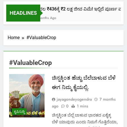
ಕೇವಲ ₹436ಕ್ಕೆ ₹2 ಲಕ್ಷ ಜೀವ ವಿಮೆ! ಇಲ್ಲಿದೆ ಪೂರ್ಣ ಮಾಹಿತ
HEADLINES
2 Months Ago
Home
#ValuableCrop
#ValuableCrop
ಚಿನ್ನಕ್ಕಿಂತ ಹೆಚ್ಚು ಬೆಲೆಬಾಳುವ ಬೆಳೆ
ಈಗ ನಿಮ್ಮ ಕೈಯಲ್ಲಿ.
jayagondeyogendra
7 months
ago
0
1 mins
ಕೃಷಿಸುದ್ದಿ
ಚಿನ್ನಕ್ಕಿಂತ ಬೆಲ್ಲೆ ಬಾಳುವ ಭಾರತದ ಏಕೈಕ್ಕ
ಬೆಳೆ ಯಾವುದು ಎಂದು ನಿಮಗೆ ಗೊತ್ತಿದೆಯಾ,