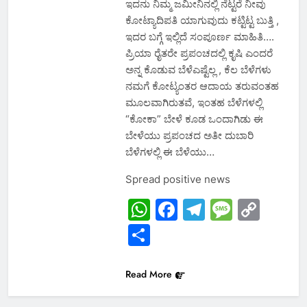
ಇದನು ನಿಮ್ಮ ಜಮೀನಿನಲ್ಲಿ ನೆಟ್ಟರೆ ನೀವು
ಕೋಟ್ಯಾದಿಪತಿ ಯಾಗುವುದು ಕಟ್ಟಿಟ್ಟ ಬುತ್ತಿ ,
ಇದರ ಬಗ್ಗೆ ಇಲ್ಲಿದೆ ಸಂಪೂರ್ಣ ಮಾಹಿತಿ….
ಪ್ರಿಯಾ ರೈತರೇ ಪ್ರಪಂಚದಲ್ಲಿ ಕೃಷಿ ಎಂದರೆ
ಅನ್ನ ಕೊಡುವ ಬೆಳೆಎಷ್ಟೆಲ್ಲ , ಕೆಲ ಬೆಳೆಗಳು
ನಮಗೆ ಕೋಟ್ಯಂತರ ಆದಾಯ ತರುವಂತಹ
ಮೂಲವಾಗಿರುತವೆ, ಇಂತಹ ಬೆಳೆಗಳಲ್ಲಿ
“ಕೋಕಾ” ಬೇಳೆ ಕೂಡ ಒಂದಾಗಿಡು ಈ
ಬೇಳೆಯು ಪ್ರಪಂಚದ ಅತೀ ದುಬಾರಿ
ಬೆಳೆಗಳಲ್ಲಿ ಈ ಬೆಳೆಯು…
Spread positive news
WhatsApp
Facebook
Telegram
Messa
Cop
Link
Share
Read More