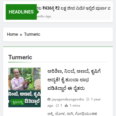
ಕೇವಲ ₹436ಕ್ಕೆ ₹2 ಲಕ್ಷ ಜೀವ ವಿಮೆ! ಇಲ್ಲಿದೆ ಪೂರ್ಣ ಮಾಹಿತ
HEADLINES
2 Months Ago
Home
Turmeric
Turmeric
ಅರಿಶಿಣ, ನಿಂಬೆ, ಅಣಬೆ, ಕೃಷಿಗೆ
ಆದ್ಯತೆ! ಕೈ ತುಂಬಾ ಲಾಭ
ಪಡಿತಿದ್ದಾರೆ ಈ ರೈತರು
jayagondeyogendra
1 year
ಕೃಷಿಸುದ್ದಿ
ago
1
1 mins
ಅಕ್ಕಿ, ಜೋಳ, ರಾಗಿ, ಗೋಧಿಯಂತಹ