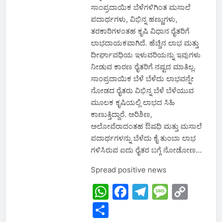
ಸಾಂಪ್ರದಾಯಿಕ ಬೆಳೆಗಳಿಗಿಂತ ಮಸಾಲೆ
ಪದಾರ್ಥಗಳು, ವಿಭಿನ್ನ ಹಣ್ಣುಗಳು,
ತರಕಾರಿಗಳಂತಹ ಕೃಷಿ ವಿಧಾನ ರೈತರಿಗೆ
ಲಾಭದಾಯಕವಾಗಿದೆ. ಹೆಚ್ಚಿನ ಲಾಭ ಮತ್ತು
ದೀರ್ಘಾವಧಿಯ ಇಳುವರಿಯನ್ನು ಇವುಗಳು
ನೀಡುವ ಕಾರಣ ರೈತರಿಗೆ ನಷ್ಟದ ಮಾತಿಲ್ಲ.
ಸಾಂಪ್ರದಾಯಿಕ ಬೆಳೆ ಬೆಳೆದು ಲಾಭವನ್ನೇ
ನೋಡದ ರೈತರು ವಿಭಿನ್ನ ಬೆಳೆ ಬೆಳೆಯುವ
ಮೂಲಕ ಕೃಷಿಯಲ್ಲಿ ಲಾಭದ ಸಿಹಿ
ಕಾಣುತ್ತಿದ್ದಾರೆ. ಅರಿಶಿಣ,
ಅಲೋವೆರಾದಂತಹ ಔಷಧಿ ಮತ್ತು ಮಸಾಲೆ
ಪದಾರ್ಥಗಳನ್ನು ಬೆಳೆದು ಕೈ ತುಂಬಾ ಲಾಭ
ಗಳಿಸಿರುವ ಐದು ರೈತರ ಬಗ್ಗೆ ನೋಡೋಣ…
Spread positive news
WhatsApp
Facebook
Telegram
Messa
Cop
Link
Share