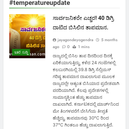
#temperatureupdate
ಸಾರ್ವಜನಿಕರೇ ಎಚ್ಚರ! 40 ಡಿಗ್ರಿ
ದಾಟಿದ ಬಿಸಿಲಿನ ತಾಪಮಾನ.
jayagondeyogendra
5 months
ago
0
1 mins
ಇತರೆ ಸುದ್ದಿ
ರಾಜ್ಯದಲ್ಲಿ ಬಿಸಿಲ ತಾಪ ದಿನದಿಂದ ದಿನಕ್ಕೆ
ಏರಿಕೆಯಾಗುತ್ತಿದ್ದು, ಕಳೆದ 24 ಗಂಟೆಗಳಲ್ಲಿ
ಕಲಬುರಗಿಯಲ್ಲಿ 39.8 ಡಿಗ್ರಿ ಸೆಲ್ಸಿಯಸ್‌
ಗರಿಷ್ಠ ತಾಪಮಾನ ದಾಖಲಾಗುವ ಮೂಲಕ
ರಾಜ್ಯದಲ್ಲೇ ಅತ್ಯಂತ ಬಿಸಿಯಾದ ಪ್ರದೇಶವಾಗಿ
ವರದಿಯಾಗಿದೆ. ಕೆಲವು ಪ್ರದೇಶಗಳಲ್ಲಿ
ಸಾಮಾನ್ಯಕ್ಕಿಂತ ಹೆಚ್ಚು ತಾಪಮಾನ
ದಾಖಲಾಗಿದೆ. ಕರ್ನಾಟಕದಲ್ಲಿ ಮಾರ್ಚ್‌ನಿಂದ
ಮೇ ತಿಂಗಳವರೆಗೆ ಬೇಸಿಗೆಯ ತೀವ್ರತೆ
ಹೆಚ್ಚಿದ್ದು, ತಾಪಮಾನವು 30°C ರಿಂದ
37°C ಗಿಂತಲೂ ಹೆಚ್ಚು ದಾಖಲಾಗುತ್ತಿದೆ.