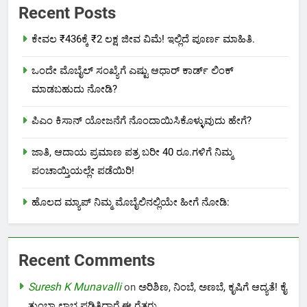
Recent Posts
ಕೇವಲ ₹436ಕ್ಕೆ ₹2 ಲಕ್ಷ ಜೀವ ವಿಮೆ! ಇಲ್ಲಿದೆ ಪೂರ್ಣ ಮಾಹಿತಿ.
ಒಂದೇ ಮೊಬೈಲ್ ಸಂಖ್ಯೆಗೆ ಎಷ್ಟು ಆಧಾರ್ ಕಾರ್ಡ್ ಲಿಂಕ್
ಮಾಡಬಹುದು ನೋಡಿ?
ಪಿಎಂ ಕಿಸಾನ್ ಯೋಜನೆಗೆ ನೊಂದಾಯಿಸಿಕೊಳ್ಳುವುದು ಹೇಗೆ?
ಜಾತಿ, ಆದಾಯ ಪ್ರಮಾಣ ಪತ್ರ ಬರೀ 40 ರೂ.ಗಳಿಗೆ ನಿಮ್ಮ
ಪಂಚಾಯ್ತಿಯಲ್ಲೇ ಪಡೆಯಿರಿ!
ಹೊಲದ ಮ್ಯಾಪ್ ನಿಮ್ಮ ಮೊಬೈಲಿನಲ್ಲಿಯೇ ಹೀಗೆ ನೋಡಿ:
Recent Comments
Suresh K Munavalli
on
ಅರಿಶಿಣ, ನಿಂಬೆ, ಅಣಬೆ, ಕೃಷಿಗೆ ಆದ್ಯತೆ! ಕೈ
ತುಂಬಾ ಲಾಭ ಪಡಿತಿದ್ದಾರೆ ಈ ರೈತರು