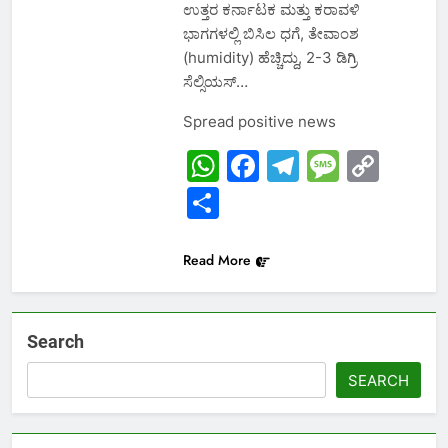
ಉತ್ತರ ಕರ್ನಾಟಕ ಮತ್ತು ಕರಾವಳಿ
ಭಾಗಗಳಲ್ಲಿ ಬಿಸಿಲ ಧಗೆ, ತೇವಾಂಶ
(humidity) ಹೆಚ್ಚಿದ್ದು, 2-3 ಡಿಗ್ರಿ
ಸೆಲ್ಸಿಯಸ್…
Spread positive news
WhatsApp
Facebook
Telegram
Messa
Cop
Link
Share
Read More
Search
SEARCH