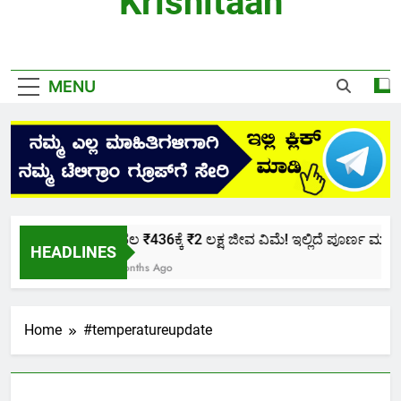
Krishitaan
MENU
ಕೇವಲ ₹436ಕ್ಕೆ ₹2 ಲಕ್ಷ ಜೀವ ವಿಮೆ! ಇಲ್ಲಿದೆ ಪೂರ್ಣ ಮಾಹಿತಿ
HEADLINES
2 Months Ago
Home
#temperatureupdate