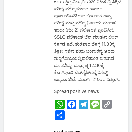
ಕಾಯುತ್ತಿದ್ದ ವಿದ್ಯಾರ್ಥಿಗಳಿಗೆ ಸಿಹಿಸುದ್ದಿ ಸಿಕ್ಕಿದೆ.
ಪರೀಕ್ಷೆ ಮೌಲ್ಯಮಾಪನ ಕಾರ್ಯ
ಪೂರ್ಣಗೊಳಿಸಿರುವ ಕರ್ನಾಟಕ ರಾಜ್ಯ
ಪರೀಕ್ಷೆ ಮತ್ತು ಮೌಲ್ಯ ನಿರ್ಣಯ ಮಂಡಳಿ
ಇಂದು (ಮೇ 2) ಫಲಿತಾಂಶ ಪ್ರಕಟಿಸಿದೆ.
SSLC ಫಲಿತಾಂಶ ಚೆಕ್ ಮಾಡುವ ಲಿಂಕ್
ಕೆಳಗಡೆ ಇದೆ. ಶುಕ್ರವಾರ ಬೆಳಗ್ಗೆ 11.30ಕ್ಕೆ
ಶಿಕ್ಷಣ ಸಚಿವ ಮಧು ಬಂಗಾರಪ್ಪ ಅವರು
ಸುದ್ದಿಗೋಷ್ಠಿಯಲ್ಲಿ ಫಲಿತಾಂಶ ಬಿಡುಗಡೆ
ಮಾಡಲಿದ್ದು, ಮಧ್ಯಾಹ್ನ 12.30ಕ್ಕೆ
ಕೆಎಸ್‌ಇಎಬಿ ವೆಬ್‌ಸೈಟ್‌ನಲ್ಲಿ ರಿಸಲ್ಟ್‌
ಲಭ್ಯವಾಗಲಿದೆ. ಮಾರ್ಚ್ 21ರಿಂದ ಏಪ್ರಿಲ್…
Spread positive news
WhatsApp
Facebook
Telegram
Messa
Cop
Link
Share