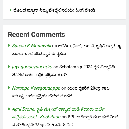
ಹೊಲದ ಮ್ಯಾಪ್ ನಿಮ್ಮ ಮೊಬೈಲಿನಲ್ಲಿಯೇ ಹೀಗೆ ನೋಡಿ:
Recent Comments
Suresh K Munavalli
on
ಅರಿಶಿಣ, ನಿಂಬೆ, ಅಣಬೆ, ಕೃಷಿಗೆ ಆದ್ಯತೆ! ಕೈ
ತುಂಬಾ ಲಾಭ ಪಡಿತಿದ್ದಾರೆ ಈ ರೈತರು
jayagondeyogendra
on
Scholarship 2024:ರೈತ ವಿದ್ಯಾನಿಧಿ
2024ರ ಅರ್ಜಿ ಸಲ್ಲಿಕೆ ಪ್ರಕ್ರಿಯೆ ಹೇಗೆ?
Narappa Keregoudappa
on
ಯುವ ರೈತರಿಗೆ 20ಲಕ್ಷ ಸಾಲ
ಸೌಲಭ್ಯ! ಅರ್ಜಿ ಪ್ರಕ್ರಿಯೆ ಹೇಗಿದೆ ನೋಡಿ!
Agril Drone: ಕೃಷಿ ಡ್ರೋನ್ ರಾಜ್ಯದ ಮಹಿಳೆಯರು ಅರ್ಜಿ
ಸಲ್ಲಿಸಬಹುದು! - Krishitaan
on
BPL ಕಾರ್ಡಿದ್ದರೆ ಈ ಆಫರ್ ಮಿಸ್
ಮಾಡಿಕೊಳ್ಳಬೇಡಿ! ಇಂದೇ ಕೊನೆಯ ದಿನ