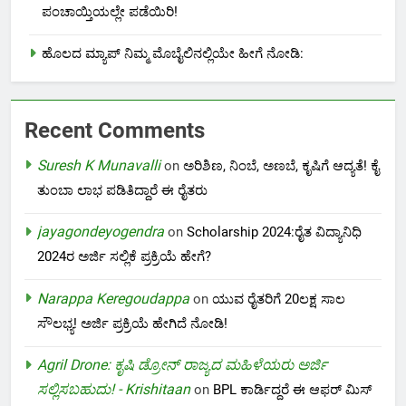
ಪಂಚಾಯ್ತಿಯಲ್ಲೇ ಪಡೆಯಿರಿ!
ಹೊಲದ ಮ್ಯಾಪ್ ನಿಮ್ಮ ಮೊಬೈಲಿನಲ್ಲಿಯೇ ಹೀಗೆ ನೋಡಿ:
Recent Comments
Suresh K Munavalli
on
ಅರಿಶಿಣ, ನಿಂಬೆ, ಅಣಬೆ, ಕೃಷಿಗೆ ಆದ್ಯತೆ! ಕೈ
ತುಂಬಾ ಲಾಭ ಪಡಿತಿದ್ದಾರೆ ಈ ರೈತರು
jayagondeyogendra
on
Scholarship 2024:ರೈತ ವಿದ್ಯಾನಿಧಿ
2024ರ ಅರ್ಜಿ ಸಲ್ಲಿಕೆ ಪ್ರಕ್ರಿಯೆ ಹೇಗೆ?
Narappa Keregoudappa
on
ಯುವ ರೈತರಿಗೆ 20ಲಕ್ಷ ಸಾಲ
ಸೌಲಭ್ಯ! ಅರ್ಜಿ ಪ್ರಕ್ರಿಯೆ ಹೇಗಿದೆ ನೋಡಿ!
Agril Drone: ಕೃಷಿ ಡ್ರೋನ್ ರಾಜ್ಯದ ಮಹಿಳೆಯರು ಅರ್ಜಿ
ಸಲ್ಲಿಸಬಹುದು! - Krishitaan
on
BPL ಕಾರ್ಡಿದ್ದರೆ ಈ ಆಫರ್ ಮಿಸ್