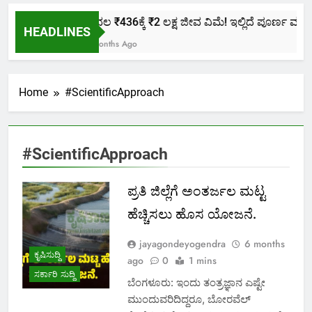
ಕೇವಲ ₹436ಕ್ಕೆ ₹2 ಲಕ್ಷ ಜೀವ ವಿಮೆ! ಇಲ್ಲಿದೆ ಪೂರ್ಣ ಮಾಹಿತ
HEADLINES
2 Months Ago
Home
#ScientificApproach
#ScientificApproach
ಪ್ರತಿ ಜಿಲ್ಲೆಗೆ ಅಂತರ್ಜಲ ಮಟ್ಟ
ಹೆಚ್ಚಿಸಲು ಹೊಸ ಯೋಜನೆ.
jayagondeyogendra
6 months
ಕೃಷಿಸುದ್ದಿ
ago
0
1 mins
ಸರ್ಕಾರಿ ಸುದ್ದಿ
ಬೆಂಗಳೂರು: ಇಂದು ತಂತ್ರಜ್ಞಾನ ಎಷ್ಟೇ
ಮುಂದುವರಿದಿದ್ದರೂ, ಬೋರವೆಲ್