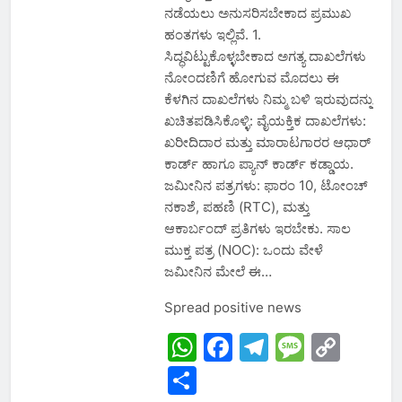
ನಡೆಯಲು ಅನುಸರಿಸಬೇಕಾದ ಪ್ರಮುಖ
ಹಂತಗಳು ಇಲ್ಲಿವೆ. 1.
ಸಿದ್ಧವಿಟ್ಟುಕೊಳ್ಳಬೇಕಾದ ಅಗತ್ಯ ದಾಖಲೆಗಳು
ನೋಂದಣಿಗೆ ಹೋಗುವ ಮೊದಲು ಈ
ಕೆಳಗಿನ ದಾಖಲೆಗಳು ನಿಮ್ಮ ಬಳಿ ಇರುವುದನ್ನು
ಖಚಿತಪಡಿಸಿಕೊಳ್ಳಿ: ವೈಯಕ್ತಿಕ ದಾಖಲೆಗಳು:
ಖರೀದಿದಾರ ಮತ್ತು ಮಾರಾಟಗಾರರ ಆಧಾರ್
ಕಾರ್ಡ್ ಹಾಗೂ ಪ್ಯಾನ್ ಕಾರ್ಡ್ ಕಡ್ಡಾಯ.
ಜಮೀನಿನ ಪತ್ರಗಳು: ಫಾರಂ 10, ಟೋಂಚ್
ನಕಾಶೆ, ಪಹಣಿ (RTC), ಮತ್ತು
ಆಕಾರ್ಬಂದ್ ಪ್ರತಿಗಳು ಇರಬೇಕು. ಸಾಲ
ಮುಕ್ತ ಪತ್ರ (NOC): ಒಂದು ವೇಳೆ
ಜಮೀನಿನ ಮೇಲೆ ಈ…
Spread positive news
WhatsApp
Facebook
Telegram
Messa
Cop
Link
Share