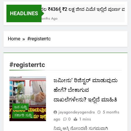
ಕೇವಲ ₹436ಕ್ಕೆ ₹2 ಲಕ್ಷ ಜೀವ ವಿಮೆ! ಇಲ್ಲಿದೆ ಪೂರ್ಣ ಮಾಹಿತ
HEADLINES
2 Months Ago
Home
#registerrtc
#registerrtc
ಜಮೀನು’ ರಿಜಿಸ್ಟರ್ ಮಾಡುವುದು
ಹೇಗೆ? ಬೇಕಾಗುವ
ದಾಖಲೆಗಳೇನು? ಇಲ್ಲಿದೆ ಮಾಹಿತಿ
ಜನ ಸುದ್ದಿ
jayagondeyogendra
5 months
ಸರ್ಕಾರಿ ಸುದ್ದಿ
ago
0
1 mins
ನಿಮ್ಮ ಆಸ್ತಿ ನೋಂದಣಿ ಸುಗಮವಾಗಿ