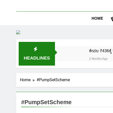
HOME
ಕ
ಕೇವಲ ₹436ಕ್ಕೆ 
HEADLINES
2 Months Ago
ಒಂದೇ ಮೊಬೈಲ್ 
2 Months Ago
ಪಿಎಂ ಕಿಸಾನ್ 
Home
#PumpSetScheme
2 Months Ago
ಜಾತಿ, ಆದಾಯ ಪ್
2 Months Ago
#PumpSetScheme
ಹೊಲದ ಮ್ಯಾಪ್ 