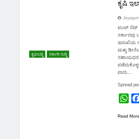
2 Months Ago
ಕೃಷಿ ಇಲ
Jayago
ಪಂಪ್ ಸೆಟ್ :
ಸರ್ಕಾರವು ಒ
ಇಲಾಖೆಯ ಸಹ
ಮತ್ತು ಡೀಸೆ
ಕೃಷಿಸುದ್ದಿ
ಸರ್ಕಾರಿ ಸುದ್ದಿ
ಸಹಾಯಧನವನ
ಪಡೆದುಕೊಳ್
ಪಾರು…
Spread po
W
Read Mor