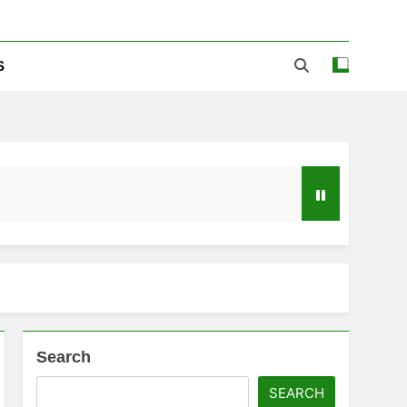
S
Search
ಡ್‌ಗೆ ಎಷ್ಟು ಮೊಬೈಲ್ ನಂಬರ ಲಿಂಕ್ ಇದೆ ಗೊತ್ತಾ!
SEARCH