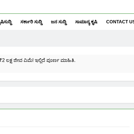
ೃಷಿಸುದ್ದಿ
ಸರ್ಕಾರಿ ಸುದ್ದಿ
ಜನ ಸುದ್ದಿ
ಸಾಮಾನ್ಯ ಕೃಷಿ
CONTACT U
₹2 ಲಕ್ಷ ಜೀವ ವಿಮೆ! ಇಲ್ಲಿದೆ ಪೂರ್ಣ ಮಾಹಿತಿ.
ಸಂಖ್ಯೆಗೆ ಎಷ್ಟು ಆಧಾರ್ ಕಾರ್ಡ್ ಲಿಂಕ್ ಮಾಡಬಹುದು ನೋಡಿ?
ಯೋಜನೆಗೆ ನೊಂದಾಯಿಸಿಕೊಳ್ಳುವುದು ಹೇಗೆ?
ರಮಾಣ ಪತ್ರ ಬರೀ 40 ರೂ.ಗಳಿಗೆ ನಿಮ್ಮ ಪಂಚಾಯ್ತಿಯಲ್ಲೇ ಪಡೆಯಿರಿ!
ನಿಮ್ಮ ಮೊಬೈಲಿನಲ್ಲಿಯೇ ಹೀಗೆ ನೋಡಿ:
ನಿಮ್ಮ ಆಧಾರ್ ಕಾರ್