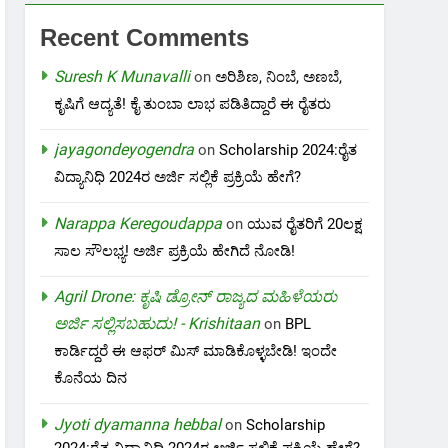
Recent Comments
Suresh K Munavalli
on
ಅರಿಶಿಣ, ನಿಂಬೆ, ಅಣಬೆ,
ಕೃಷಿಗೆ ಆದ್ಯತೆ! ಕೈ ತುಂಬಾ ಲಾಭ ಪಡಿತಿದ್ದಾರೆ ಈ ರೈತರು
jayagondeyogendra
on
Scholarship 2024:ರೈತ
ವಿದ್ಯಾನಿಧಿ 2024ರ ಅರ್ಜಿ ಸಲ್ಲಿಕೆ ಪ್ರಕ್ರಿಯೆ ಹೇಗೆ?
Narappa Keregoudappa
on
ಯುವ ರೈತರಿಗೆ 20ಲಕ್ಷ
ಸಾಲ ಸೌಲಭ್ಯ! ಅರ್ಜಿ ಪ್ರಕ್ರಿಯೆ ಹೇಗಿದೆ ನೋಡಿ!
Agril Drone: ಕೃಷಿ ಡ್ರೋನ್ ರಾಜ್ಯದ ಮಹಿಳೆಯರು
ಅರ್ಜಿ ಸಲ್ಲಿಸಬಹುದು! - Krishitaan
on
BPL
ಕಾರ್ಡಿದ್ದರೆ ಈ ಆಫರ್ ಮಿಸ್ ಮಾಡಿಕೊಳ್ಳಬೇಡಿ! ಇಂದೇ
ಕೊನೆಯ ದಿನ
Jyoti dyamanna hebbal
on
Scholarship