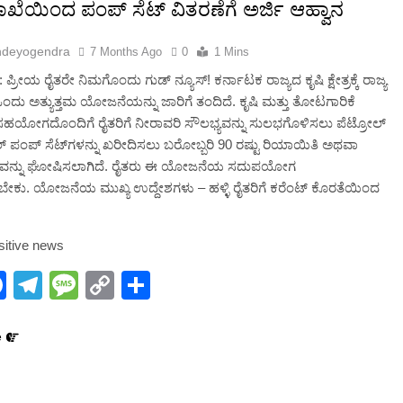
2 Months Ago
ಾಖೆಯಿಂದ ಪಂಪ್ ಸೆಟ್ ವಿತರಣೆಗೆ ಅರ್ಜಿ ಆಹ್ವಾನ
ndeyogendra
7 Months Ago
0
1 Mins
 ಪ್ರೀಯ ರೈತರೇ ನಿಮಗೊಂದು ಗುಡ್ ನ್ಯೂಸ್! ಕರ್ನಾಟಕ ರಾಜ್ಯದ ಕೃಷಿ ಕ್ಷೇತ್ರಕ್ಕೆ ರಾಜ್ಯ
ಂದು ಅತ್ಯುತ್ತಮ ಯೋಜನೆಯನ್ನು ಜಾರಿಗೆ ತಂದಿದೆ. ಕೃಷಿ ಮತ್ತು ತೋಟಗಾರಿಕೆ
ಯೋಗದೊಂದಿಗೆ ರೈತರಿಗೆ ನೀರಾವರಿ ಸೌಲಭ್ಯವನ್ನು ಸುಲಭಗೊಳಿಸಲು ಪೆಟ್ರೋಲ್
ಲ್ ಪಂಪ್ ಸೆಟ್‌ಗಳನ್ನು ಖರೀದಿಸಲು ಬರೋಬ್ಬರಿ 90 ರಷ್ಟು ರಿಯಾಯಿತಿ ಅಥವಾ
್ನು ಘೋಷಿಸಲಾಗಿದೆ. ರೈತರು ಈ ಯೋಜನೆಯ ಸದುಪಯೋಗ
ಳಬೇಕು. ಯೋಜನೆಯ ಮುಖ್ಯ ಉದ್ದೇಶಗಳು – ಹಳ್ಳಿ ರೈತರಿಗೆ ಕರೆಂಟ್ ಕೊರತೆಯಿಂದ
sitive news
hatsApp
Facebook
Telegram
Message
Copy
Share
Link
e