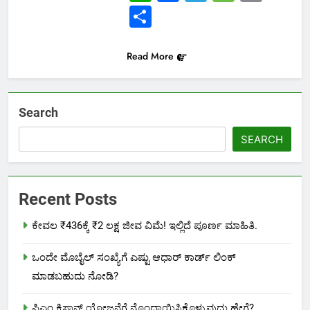
Link
Share
Read More
Search
SEARCH
Recent Posts
ಕೇವಲ ₹436ಕ್ಕೆ ₹2 ಲಕ್ಷ ಜೀವ ವಿಮೆ! ಇಲ್ಲಿದೆ ಪೂರ್ಣ ಮಾಹಿತಿ.
ಒಂದೇ ಮೊಬೈಲ್ ಸಂಖ್ಯೆಗೆ ಎಷ್ಟು ಆಧಾರ್ ಕಾರ್ಡ್ ಲಿಂಕ್
ಮಾಡಬಹುದು ನೋಡಿ?
ಪಿಎಂ ಕಿಸಾನ್ ಯೋಜನೆಗೆ ನೊಂದಾಯಿಸಿಕೊಳ್ಳುವುದು ಹೇಗೆ?