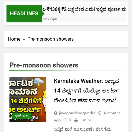
ಕೇವಲ ₹436ಕ್ಕೆ ₹2 ಲಕ್ಷ ಜೀವ ವಿಮೆ! ಇಲ್ಲಿದೆ ಪೂರ್ಣ ಮಾಹಿತಿ
HEADLINES
2 Months Ago
Home
Pre-monsoon showers
Pre-monsoon showers
Karnataka Weather: ರಾಜ್ಯದ
14 ಜಿಲ್ಲೆಗಳಿಗೆ ಯೆಲ್ಲೋ ಅಲರ್ಟ್
ಘೋಷಿಸಿದ ಹವಾಮಾನ ಇಲಾಖೆ
jayagondeyogendra
4 months
ಇತರೆ ಸುದ್ದಿ
ago
0
1 mins
ಇಲ್ಲಿದೆ ಮಳೆ ಮುನ್ಸೂಚನೆ : ಬೇಸಿಗೆಯ