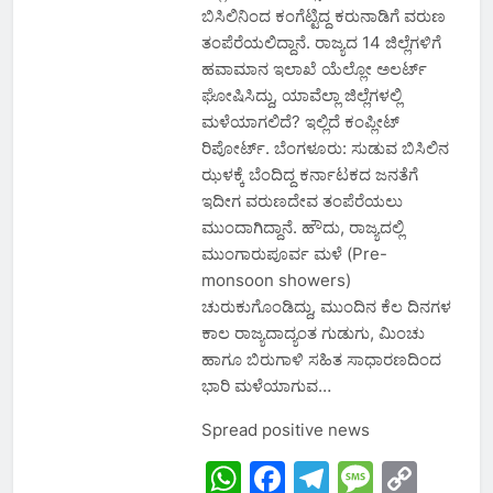
ಬಿಸಿಲಿನಿಂದ ಕಂಗೆಟ್ಟಿದ್ದ ಕರುನಾಡಿಗೆ ವರುಣ
ತಂಪೆರೆಯಲಿದ್ದಾನೆ. ರಾಜ್ಯದ 14 ಜಿಲ್ಲೆಗಳಿಗೆ
ಹವಾಮಾನ ಇಲಾಖೆ ಯೆಲ್ಲೋ ಅಲರ್ಟ್
ಘೋಷಿಸಿದ್ದು, ಯಾವೆಲ್ಲಾ ಜಿಲ್ಲೆಗಳಲ್ಲಿ
ಮಳೆಯಾಗಲಿದೆ? ಇಲ್ಲಿದೆ ಕಂಪ್ಲೀಟ್
ರಿಪೋರ್ಟ್. ಬೆಂಗಳೂರು: ಸುಡುವ ಬಿಸಿಲಿನ
ಝಳಕ್ಕೆ ಬೆಂದಿದ್ದ ಕರ್ನಾಟಕದ ಜನತೆಗೆ
ಇದೀಗ ವರುಣದೇವ ತಂಪೆರೆಯಲು
ಮುಂದಾಗಿದ್ದಾನೆ. ಹೌದು, ರಾಜ್ಯದಲ್ಲಿ
ಮುಂಗಾರುಪೂರ್ವ ಮಳೆ (Pre-
monsoon showers)
ಚುರುಕುಗೊಂಡಿದ್ದು, ಮುಂದಿನ ಕೆಲ ದಿನಗಳ
ಕಾಲ ರಾಜ್ಯದಾದ್ಯಂತ ಗುಡುಗು, ಮಿಂಚು
ಹಾಗೂ ಬಿರುಗಾಳಿ ಸಹಿತ ಸಾಧಾರಣದಿಂದ
ಭಾರಿ ಮಳೆಯಾಗುವ…
Spread positive news
WhatsApp
Facebook
Telegram
Messa
Cop