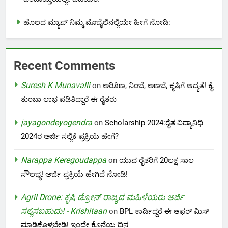
ಹೊಲದ ಮ್ಯಾಪ್ ನಿಮ್ಮ ಮೊಬೈಲಿನಲ್ಲಿಯೇ ಹೀಗೆ ನೋಡಿ:
Recent Comments
Suresh K Munavalli
on
ಅರಿಶಿಣ, ನಿಂಬೆ, ಅಣಬೆ, ಕೃಷಿಗೆ ಆದ್ಯತೆ! ಕೈ
ತುಂಬಾ ಲಾಭ ಪಡಿತಿದ್ದಾರೆ ಈ ರೈತರು
jayagondeyogendra
on
Scholarship 2024:ರೈತ ವಿದ್ಯಾನಿಧಿ
2024ರ ಅರ್ಜಿ ಸಲ್ಲಿಕೆ ಪ್ರಕ್ರಿಯೆ ಹೇಗೆ?
Narappa Keregoudappa
on
ಯುವ ರೈತರಿಗೆ 20ಲಕ್ಷ ಸಾಲ
ಸೌಲಭ್ಯ! ಅರ್ಜಿ ಪ್ರಕ್ರಿಯೆ ಹೇಗಿದೆ ನೋಡಿ!
Agril Drone: ಕೃಷಿ ಡ್ರೋನ್ ರಾಜ್ಯದ ಮಹಿಳೆಯರು ಅರ್ಜಿ
ಸಲ್ಲಿಸಬಹುದು! - Krishitaan
on
BPL ಕಾರ್ಡಿದ್ದರೆ ಈ ಆಫರ್ ಮಿಸ್
ಮಾಡಿಕೊಳ್ಳಬೇಡಿ! ಇಂದೇ ಕೊನೆಯ ದಿನ