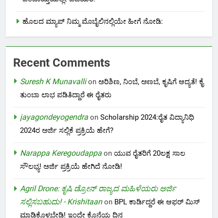
ಹೊಲದ ಮ್ಯಾಪ್ ನಿಮ್ಮ ಮೊಬೈಲಿನಲ್ಲಿಯೇ ಹೀಗೆ ನೋಡಿ:
Recent Comments
Suresh K Munavalli
on
ಅರಿಶಿಣ, ನಿಂಬೆ, ಅಣಬೆ, ಕೃಷಿಗೆ ಆದ್ಯತೆ! ಕೈ
ತುಂಬಾ ಲಾಭ ಪಡಿತಿದ್ದಾರೆ ಈ ರೈತರು
jayagondeyogendra
on
Scholarship 2024:ರೈತ ವಿದ್ಯಾನಿಧಿ
2024ರ ಅರ್ಜಿ ಸಲ್ಲಿಕೆ ಪ್ರಕ್ರಿಯೆ ಹೇಗೆ?
Narappa Keregoudappa
on
ಯುವ ರೈತರಿಗೆ 20ಲಕ್ಷ ಸಾಲ
ಸೌಲಭ್ಯ! ಅರ್ಜಿ ಪ್ರಕ್ರಿಯೆ ಹೇಗಿದೆ ನೋಡಿ!
Agril Drone: ಕೃಷಿ ಡ್ರೋನ್ ರಾಜ್ಯದ ಮಹಿಳೆಯರು ಅರ್ಜಿ
ಸಲ್ಲಿಸಬಹುದು! - Krishitaan
on
BPL ಕಾರ್ಡಿದ್ದರೆ ಈ ಆಫರ್ ಮಿಸ್
ಮಾಡಿಕೊಳ್ಳಬೇಡಿ! ಇಂದೇ ಕೊನೆಯ ದಿನ