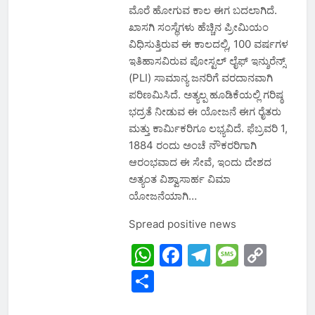
ಮೊರೆ ಹೋಗುವ ಕಾಲ ಈಗ ಬದಲಾಗಿದೆ.
ಖಾಸಗಿ ಸಂಸ್ಥೆಗಳು ಹೆಚ್ಚಿನ ಪ್ರೀಮಿಯಂ
ವಿಧಿಸುತ್ತಿರುವ ಈ ಕಾಲದಲ್ಲಿ, 100 ವರ್ಷಗಳ
ಇತಿಹಾಸವಿರುವ ಪೋಸ್ಟಲ್ ಲೈಫ್ ಇನ್ಶುರೆನ್ಸ್
(PLI) ಸಾಮಾನ್ಯ ಜನರಿಗೆ ವರದಾನವಾಗಿ
ಪರಿಣಮಿಸಿದೆ. ಅತ್ಯಲ್ಪ ಹೂಡಿಕೆಯಲ್ಲಿ ಗರಿಷ್ಠ
ಭದ್ರತೆ ನೀಡುವ ಈ ಯೋಜನೆ ಈಗ ರೈತರು
ಮತ್ತು ಕಾರ್ಮಿಕರಿಗೂ ಲಭ್ಯವಿದೆ. ಫೆಬ್ರವರಿ 1,
1884 ರಂದು ಅಂಚೆ ನೌಕರರಿಗಾಗಿ
ಆರಂಭವಾದ ಈ ಸೇವೆ, ಇಂದು ದೇಶದ
ಅತ್ಯಂತ ವಿಶ್ವಾಸಾರ್ಹ ವಿಮಾ
ಯೋಜನೆಯಾಗಿ…
Spread positive news
WhatsApp
Facebook
Telegram
Messa
Cop
Link
Share