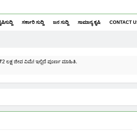
ೃಷಿಸುದ್ದಿ
ಸರ್ಕಾರಿ ಸುದ್ದಿ
ಜನ ಸುದ್ದಿ
ಸಾಮಾನ್ಯ ಕೃಷಿ
CONTACT U
₹2 ಲಕ್ಷ ಜೀವ ವಿಮೆ! ಇಲ್ಲಿದೆ ಪೂರ್ಣ ಮಾಹಿತಿ.
ಸಂಖ್ಯೆಗೆ ಎಷ್ಟು ಆಧಾರ್ ಕಾರ್ಡ್ ಲಿಂಕ್ ಮಾಡಬಹುದು ನೋಡಿ?
ಯೋಜನೆಗೆ ನೊಂದಾಯಿಸಿಕೊಳ್ಳುವುದು ಹೇಗೆ?
ರಮಾಣ ಪತ್ರ ಬರೀ 40 ರೂ.ಗಳಿಗೆ ನಿಮ್ಮ ಪಂಚಾಯ್ತಿಯಲ್ಲೇ ಪಡೆಯಿರಿ!
ನಿಮ್ಮ ಮೊಬೈಲಿನಲ್ಲಿಯೇ ಹೀಗೆ ನೋಡಿ:
ನಿಮ್ಮ ಆಧಾರ್ ಕಾರ್