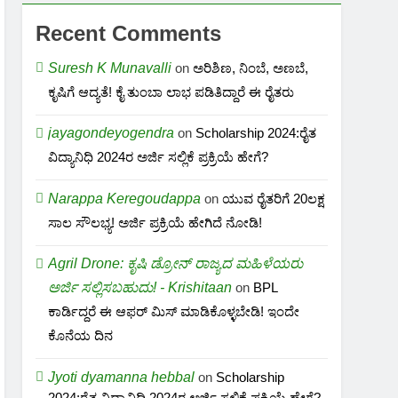
Recent Comments
Suresh K Munavalli
on
ಅರಿಶಿಣ, ನಿಂಬೆ, ಅಣಬೆ,
ಕೃಷಿಗೆ ಆದ್ಯತೆ! ಕೈ ತುಂಬಾ ಲಾಭ ಪಡಿತಿದ್ದಾರೆ ಈ ರೈತರು
jayagondeyogendra
on
Scholarship 2024:ರೈತ
ವಿದ್ಯಾನಿಧಿ 2024ರ ಅರ್ಜಿ ಸಲ್ಲಿಕೆ ಪ್ರಕ್ರಿಯೆ ಹೇಗೆ?
Narappa Keregoudappa
on
ಯುವ ರೈತರಿಗೆ 20ಲಕ್ಷ
ಸಾಲ ಸೌಲಭ್ಯ! ಅರ್ಜಿ ಪ್ರಕ್ರಿಯೆ ಹೇಗಿದೆ ನೋಡಿ!
Agril Drone: ಕೃಷಿ ಡ್ರೋನ್ ರಾಜ್ಯದ ಮಹಿಳೆಯರು
ಅರ್ಜಿ ಸಲ್ಲಿಸಬಹುದು! - Krishitaan
on
BPL
ಕಾರ್ಡಿದ್ದರೆ ಈ ಆಫರ್ ಮಿಸ್ ಮಾಡಿಕೊಳ್ಳಬೇಡಿ! ಇಂದೇ
ಕೊನೆಯ ದಿನ
Jyoti dyamanna hebbal
on
Scholarship
2024:ರೈತ ವಿದ್ಯಾನಿಧಿ 2024ರ ಅರ್ಜಿ ಸಲ್ಲಿಕೆ ಪ್ರಕ್ರಿಯೆ ಹೇಗೆ?