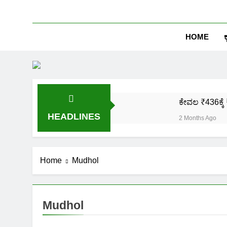
HOME
ಕ
ಕೇವಲ ₹436ಕ್ಕೆ 
HEADLINES
2 Months Ago
ಒಂದೇ ಮೊಬೈಲ್ 
2 Months Ago
ಪಿಎಂ ಕಿಸಾನ್ 
Home
Mudhol
2 Months Ago
ಜಾತಿ, ಆದಾಯ ಪ್
2 Months Ago
Mudhol
ಹೊಲದ ಮ್ಯಾಪ್ 