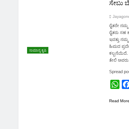
2 Months Ago
ಸೇಬು ಬ
Jayagon
ರೈತರೇ ನಮ್ಮ
ರೈತರು ಸಹ 
ಇವತ್ತು ನಮ್
ಹಿಮದ ಪ್ರದೇ
ಸಾಮಾನ್ಯ ಕೃಷಿ
ಕಲ್ಪನೆಯಿದೆ
ತೇಲಿ ಅವರು
Spread po
W
Read Mor