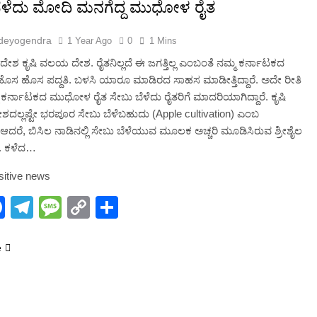
2 Months Ago
ೆಳೆದು ಮೋದಿ ಮನಗೆದ್ದ ಮುಧೋಳ ರೈತ
deyogendra
1 Year Ago
0
1 Mins
 ದೇಶ ಕೃಷಿ ವಲಯ ದೇಶ. ರೈತನಿಲ್ಲದೆ ಈ ಜಗತ್ತಿಲ್ಲ ಎಂಬಂತೆ ನಮ್ಮ ಕರ್ನಾಟಕದ
ಹೊಸ ಹೊಸ ಪದ್ದತಿ. ಬಳಸಿ ಯಾರೂ ಮಾಡಿರದ ಸಾಹಸ ಮಾಡೀತ್ತಿದ್ದಾರೆ. ಅದೇ ರೀತಿ
ಮ ಕರ್ನಾಟಕದ ಮುಧೋಳ ರೈತ ಸೇಬು ಬೆಳೆದು ರೈತರಿಗೆ ಮಾದರಿಯಾಗಿದ್ದಾರೆ. ಕೃಷಿ
ಶದಲ್ಲಷ್ಟೇ ಭರಪೂರ ಸೇಬು ಬೆಳೆಬಹುದು (Apple cultivation) ಎಂಬ
. ಆದರೆ, ಬಿಸಿಲ ನಾಡಿನಲ್ಲಿ ಸೇಬು ಬೆಳೆಯುವ ಮೂಲಕ ಅಚ್ಚರಿ ಮೂಡಿಸಿರುವ ಶ್ರೀಶೈಲ
. ಕಳೆದ…
sitive news
hatsApp
Facebook
Telegram
Message
Copy
Share
Link
e