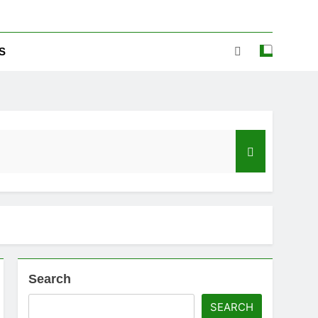
S
Search
ಡ್‌ಗೆ ಎಷ್ಟು ಮೊಬೈಲ್ ನಂಬರ ಲಿಂಕ್ ಇದೆ ಗೊತ್ತಾ!
SEARCH