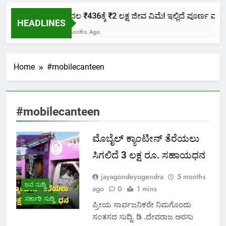
ಕೇವಲ ₹436ಕ್ಕೆ ₹2 ಲಕ್ಷ ಜೀವ ವಿಮೆ! ಇಲ್ಲಿದೆ ಪೂರ್ಣ ಮಾಹಿತ
HEADLINES
2 Months Ago
Home
#mobilecanteen
#mobilecanteen
ಮೊಬೈಲ್ ಕ್ಯಾಂಟೀನ್ ತೆರೆಯಲು
ಸಿಗಲಿದೆ 3 ಲಕ್ಷ ರೂ. ಸಹಾಯಧನ
jayagondeyogendra
5 months
ಜನ ಸುದ್ದಿ
ago
0
1 mins
ಸರ್ಕಾರಿ ಸುದ್ದಿ
ಪ್ರೀಯ ಸಾರ್ವಜನಿಕರೇ ನಿಮಗೊಂದು
ಸಂತಸದ ಸುದ್ದಿ. ಡಿ .ದೇವರಾಜ ಅರಸು