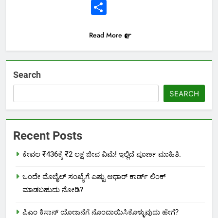
Link
Share
Read More
Search
SEARCH
Recent Posts
ಕೇವಲ ₹436ಕ್ಕೆ ₹2 ಲಕ್ಷ ಜೀವ ವಿಮೆ! ಇಲ್ಲಿದೆ ಪೂರ್ಣ ಮಾಹಿತಿ.
ಒಂದೇ ಮೊಬೈಲ್ ಸಂಖ್ಯೆಗೆ ಎಷ್ಟು ಆಧಾರ್ ಕಾರ್ಡ್ ಲಿಂಕ್
ಮಾಡಬಹುದು ನೋಡಿ?
ಪಿಎಂ ಕಿಸಾನ್ ಯೋಜನೆಗೆ ನೊಂದಾಯಿಸಿಕೊಳ್ಳುವುದು ಹೇಗೆ?