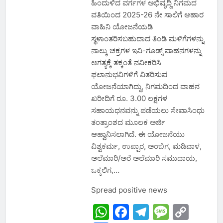
ಹಿಂದುಳಿದ ವರ್ಗಗಳ ಅಭಿವೃದ್ದಿ ನಿಗಮದ
ವತಿಯಿಂದ 2025-26 ನೇ ಸಾಲಿಗೆ ಆಹಾರ
ವಾಹಿನಿ ಯೋಜನೆಯಡಿ
ಸ್ಥಳಾಂತರಿಸಬಹುದಾದ ತಿಂಡಿ ಮಳಿಗೆಗಳನ್ನು
ನಾಲ್ಕು ಚಕ್ರಗಳ ಇವಿ-ಗೂಡ್ಸ್ ವಾಹನಗಳನ್ನು
ಅಗತ್ಯಕ್ಕೆ ತಕ್ಕಂತೆ ನವೀಕರಿಸಿ
ಫಲಾನುಭವಿಗಳಿಗೆ ವಿತರಿಸುವ
ಯೋಜನೆಯಾಗಿದ್ದು, ನಿಗಮದಿಂದ ವಾಹನ
ಖರೀದಿಗೆ ರೂ. 3.00 ಲಕ್ಷಗಳ
ಸಹಾಯಧನವನ್ನು ಪಡೆಯಲು ಸೇವಾಸಿಂಧು
ತಂತ್ರಾಂಶದ ಮೂಲಕ ಅರ್ಜಿ
ಆಹ್ವಾನಿಸಲಾಗಿದೆ. ಈ ಯೋಜನೆಯು
ವಿಶ್ವಕರ್ಮ, ಉಪ್ಪಾರ, ಅಂಬಿಗ, ಮಡಿವಾಳ,
ಅಲೆಮಾರಿ/ಅರೆ ಅಲೆಮಾರಿ ಸಮುದಾಯ,
ಒಕ್ಕಲಿಗ,…
Spread positive news
WhatsApp
Facebook
Telegram
Messa
Cop