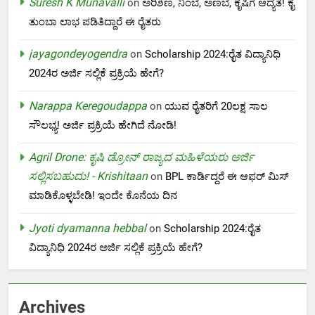
Suresh K Munavalli
on
ಅರಿಶಿಣ, ನಿಂಬೆ, ಅಣಬೆ, ಕೃಷಿಗೆ ಆದ್ಯತೆ! ಕೈ
ತುಂಬಾ ಲಾಭ ಪಡಿತಿದ್ದಾರೆ ಈ ರೈತರು
jayagondeyogendra
on
Scholarship 2024:ರೈತ ವಿದ್ಯಾನಿಧಿ
2024ರ ಅರ್ಜಿ ಸಲ್ಲಿಕೆ ಪ್ರಕ್ರಿಯೆ ಹೇಗೆ?
Narappa Keregoudappa
on
ಯುವ ರೈತರಿಗೆ 20ಲಕ್ಷ ಸಾಲ
ಸೌಲಭ್ಯ! ಅರ್ಜಿ ಪ್ರಕ್ರಿಯೆ ಹೇಗಿದೆ ನೋಡಿ!
Agril Drone: ಕೃಷಿ ಡ್ರೋನ್ ರಾಜ್ಯದ ಮಹಿಳೆಯರು ಅರ್ಜಿ
ಸಲ್ಲಿಸಬಹುದು! - Krishitaan
on
BPL ಕಾರ್ಡಿದ್ದರೆ ಈ ಆಫರ್ ಮಿಸ್
ಮಾಡಿಕೊಳ್ಳಬೇಡಿ! ಇಂದೇ ಕೊನೆಯ ದಿನ
Jyoti dyamanna hebbal
on
Scholarship 2024:ರೈತ
ವಿದ್ಯಾನಿಧಿ 2024ರ ಅರ್ಜಿ ಸಲ್ಲಿಕೆ ಪ್ರಕ್ರಿಯೆ ಹೇಗೆ?
Archives