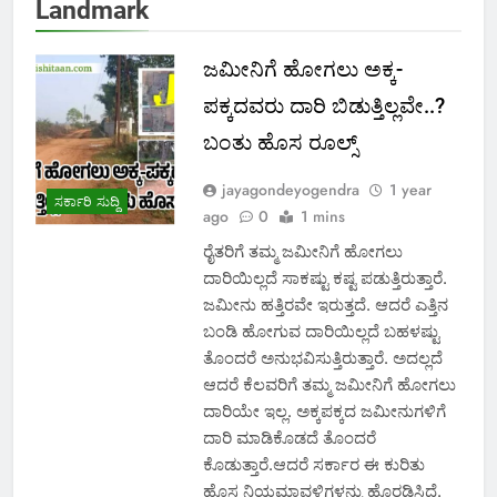
Landmark
ಜಮೀನಿಗೆ ಹೋಗಲು ಅಕ್ಕ-
ಪಕ್ಕದವರು ದಾರಿ ಬಿಡುತ್ತಿಲ್ಲವೇ..?
ಬಂತು ಹೊಸ ರೂಲ್ಸ್‌
jayagondeyogendra
1 year
ಸರ್ಕಾರಿ ಸುದ್ದಿ
ago
0
1 mins
ರೈತರಿಗೆ ತಮ್ಮ ಜಮೀನಿಗೆ ಹೋಗಲು
ದಾರಿಯಿಲ್ಲದೆ ಸಾಕಷ್ಟು ಕಷ್ಟ ಪಡುತ್ತಿರುತ್ತಾರೆ.
ಜಮೀನು ಹತ್ತಿರವೇ ಇರುತ್ತದೆ. ಆದರೆ ಎತ್ತಿನ
ಬಂಡಿ ಹೋಗುವ ದಾರಿಯಿಲ್ಲದೆ ಬಹಳಷ್ಟು
ತೊಂದರೆ ಅನುಭವಿಸುತ್ತಿರುತ್ತಾರೆ. ಅದಲ್ಲದೆ
ಆದರೆ ಕೆಲವರಿಗೆ ತಮ್ಮ ಜಮೀನಿಗೆ ಹೋಗಲು
ದಾರಿಯೇ ಇಲ್ಲ. ಅಕ್ಕಪಕ್ಕದ ಜಮೀನುಗಳಿಗೆ
ದಾರಿ ಮಾಡಿಕೊಡದೆ ತೊಂದರೆ
ಕೊಡುತ್ತಾರೆ.ಆದರೆ ಸರ್ಕಾರ ಈ ಕುರಿತು
ಹೊಸ ನಿಯಮಾವಳಿಗಳನ್ನು ಹೊರಡಿಸಿದೆ.