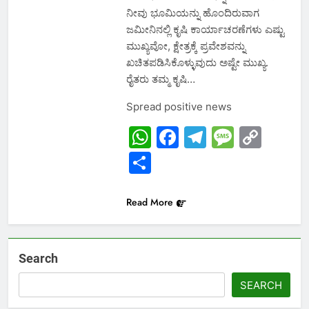
ನೀವು ಭೂಮಿಯನ್ನು ಹೊಂದಿರುವಾಗ
ಜಮೀನಿನಲ್ಲಿ ಕೃಷಿ ಕಾರ್ಯಾಚರಣೆಗಳು ಎಷ್ಟು
ಮುಖ್ಯವೋ, ಕ್ಷೇತ್ರಕ್ಕೆ ಪ್ರವೇಶವನ್ನು
ಖಚಿತಪಡಿಸಿಕೊಳ್ಳುವುದು ಅಷ್ಟೇ ಮುಖ್ಯ.
ರೈತರು ತಮ್ಮ ಕೃಷಿ…
Spread positive news
WhatsApp
Facebook
Telegram
Messa
Cop
Link
Share
Read More
Search
SEARCH