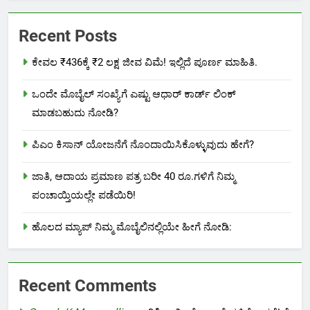
Recent Posts
ಕೇವಲ ₹436ಕ್ಕೆ ₹2 ಲಕ್ಷ ಜೀವ ವಿಮೆ! ಇಲ್ಲಿದೆ ಪೂರ್ಣ ಮಾಹಿತಿ.
ಒಂದೇ ಮೊಬೈಲ್ ಸಂಖ್ಯೆಗೆ ಎಷ್ಟು ಆಧಾರ್ ಕಾರ್ಡ್ ಲಿಂಕ್
ಮಾಡಬಹುದು ನೋಡಿ?
ಪಿಎಂ ಕಿಸಾನ್ ಯೋಜನೆಗೆ ನೊಂದಾಯಿಸಿಕೊಳ್ಳುವುದು ಹೇಗೆ?
ಜಾತಿ, ಆದಾಯ ಪ್ರಮಾಣ ಪತ್ರ ಬರೀ 40 ರೂ.ಗಳಿಗೆ ನಿಮ್ಮ
ಪಂಚಾಯ್ತಿಯಲ್ಲೇ ಪಡೆಯಿರಿ!
ಹೊಲದ ಮ್ಯಾಪ್ ನಿಮ್ಮ ಮೊಬೈಲಿನಲ್ಲಿಯೇ ಹೀಗೆ ನೋಡಿ:
Recent Comments