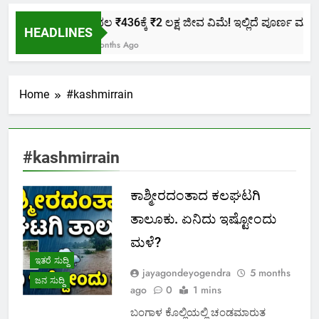
ಕೇವಲ ₹436ಕ್ಕೆ ₹2 ಲಕ್ಷ ಜೀವ ವಿಮೆ! ಇಲ್ಲಿದೆ ಪೂರ್ಣ ಮಾಹಿತಿ
HEADLINES
2 Months Ago
Home
#kashmirrain
#kashmirrain
ಕಾಶ್ಮೀರದಂತಾದ ಕಲಘಟಗಿ
ತಾಲೂಕು. ಏನಿದು ಇಷ್ಟೋಂದು
ಮಳೆ?
ಇತರೆ ಸುದ್ದಿ
jayagondeyogendra
5 months
ಜನ ಸುದ್ದಿ
ago
0
1 mins
ಬಂಗಾಳ ಕೊಲ್ಲಿಯಲ್ಲಿ ಚಂಡಮಾರುತ