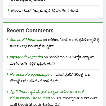
ಹೊಲದ ಮ್ಯಾಪ್ ನಿಮ್ಮ ಮೊಬೈಲಿನಲ್ಲಿಯೇ ಹೀಗೆ ನೋಡಿ:
Recent Comments
Suresh K Munavalli
on
ಅರಿಶಿಣ, ನಿಂಬೆ, ಅಣಬೆ, ಕೃಷಿಗೆ ಆದ್ಯತೆ! ಕೈ
ತುಂಬಾ ಲಾಭ ಪಡಿತಿದ್ದಾರೆ ಈ ರೈತರು
jayagondeyogendra
on
Scholarship 2024:ರೈತ ವಿದ್ಯಾನಿಧಿ
2024ರ ಅರ್ಜಿ ಸಲ್ಲಿಕೆ ಪ್ರಕ್ರಿಯೆ ಹೇಗೆ?
Narappa Keregoudappa
on
ಯುವ ರೈತರಿಗೆ 20ಲಕ್ಷ ಸಾಲ
ಸೌಲಭ್ಯ! ಅರ್ಜಿ ಪ್ರಕ್ರಿಯೆ ಹೇಗಿದೆ ನೋಡಿ!
Agril Drone: ಕೃಷಿ ಡ್ರೋನ್ ರಾಜ್ಯದ ಮಹಿಳೆಯರು ಅರ್ಜಿ
ಸಲ್ಲಿಸಬಹುದು! - Krishitaan
on
BPL ಕಾರ್ಡಿದ್ದರೆ ಈ ಆಫರ್ ಮಿಸ್
ಮಾಡಿಕೊಳ್ಳಬೇಡಿ! ಇಂದೇ ಕೊನೆಯ ದಿನ