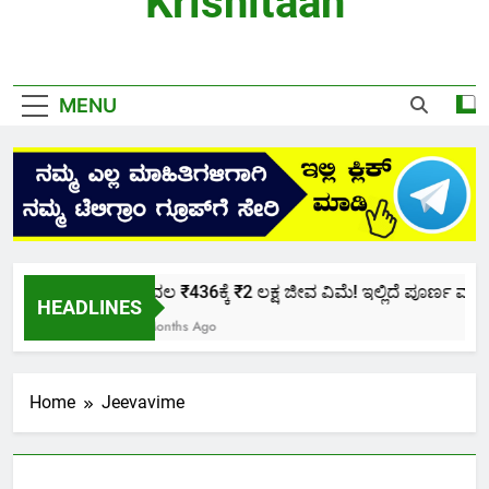
Krishitaan
MENU
ಕೇವಲ ₹436ಕ್ಕೆ ₹2 ಲಕ್ಷ ಜೀವ ವಿಮೆ! ಇಲ್ಲಿದೆ ಪೂರ್ಣ ಮಾಹಿತ
HEADLINES
2 Months Ago
Home
Jeevavime