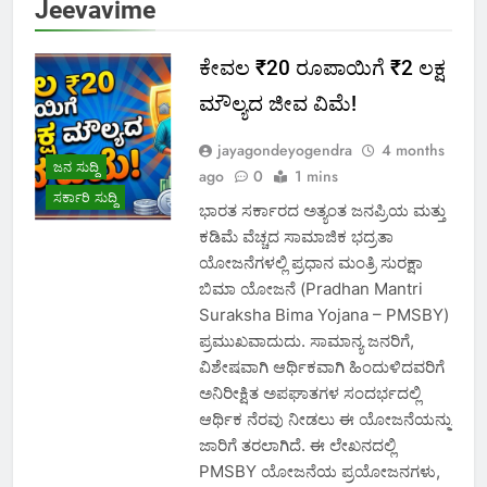
Jeevavime
ಕೇವಲ ₹20 ರೂಪಾಯಿಗೆ ₹2 ಲಕ್ಷ‌
ಮೌಲ್ಯದ ಜೀವ ವಿಮೆ!
jayagondeyogendra
4 months
ಜನ ಸುದ್ದಿ
ago
0
1 mins
ಸರ್ಕಾರಿ ಸುದ್ದಿ
ಭಾರತ ಸರ್ಕಾರದ ಅತ್ಯಂತ ಜನಪ್ರಿಯ ಮತ್ತು
ಕಡಿಮೆ ವೆಚ್ಚದ ಸಾಮಾಜಿಕ ಭದ್ರತಾ
ಯೋಜನೆಗಳಲ್ಲಿ ಪ್ರಧಾನ ಮಂತ್ರಿ ಸುರಕ್ಷಾ
ಬಿಮಾ ಯೋಜನೆ (Pradhan Mantri
Suraksha Bima Yojana – PMSBY)
ಪ್ರಮುಖವಾದುದು. ಸಾಮಾನ್ಯ ಜನರಿಗೆ,
ವಿಶೇಷವಾಗಿ ಆರ್ಥಿಕವಾಗಿ ಹಿಂದುಳಿದವರಿಗೆ
ಅನಿರೀಕ್ಷಿತ ಅಪಘಾತಗಳ ಸಂದರ್ಭದಲ್ಲಿ
ಆರ್ಥಿಕ ನೆರವು ನೀಡಲು ಈ ಯೋಜನೆಯನ್ನು
ಜಾರಿಗೆ ತರಲಾಗಿದೆ. ಈ ಲೇಖನದಲ್ಲಿ
PMSBY ಯೋಜನೆಯ ಪ್ರಯೋಜನಗಳು,