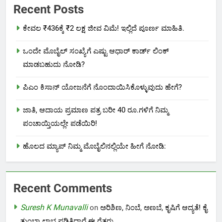
Recent Posts
ಕೇವಲ ₹436ಕ್ಕೆ ₹2 ಲಕ್ಷ ಜೀವ ವಿಮೆ! ಇಲ್ಲಿದೆ ಪೂರ್ಣ ಮಾಹಿತಿ.
ಒಂದೇ ಮೊಬೈಲ್ ಸಂಖ್ಯೆಗೆ ಎಷ್ಟು ಆಧಾರ್ ಕಾರ್ಡ್ ಲಿಂಕ್
ಮಾಡಬಹುದು ನೋಡಿ?
ಪಿಎಂ ಕಿಸಾನ್ ಯೋಜನೆಗೆ ನೊಂದಾಯಿಸಿಕೊಳ್ಳುವುದು ಹೇಗೆ?
ಜಾತಿ, ಆದಾಯ ಪ್ರಮಾಣ ಪತ್ರ ಬರೀ 40 ರೂ.ಗಳಿಗೆ ನಿಮ್ಮ
ಪಂಚಾಯ್ತಿಯಲ್ಲೇ ಪಡೆಯಿರಿ!
ಹೊಲದ ಮ್ಯಾಪ್ ನಿಮ್ಮ ಮೊಬೈಲಿನಲ್ಲಿಯೇ ಹೀಗೆ ನೋಡಿ:
Recent Comments
Suresh K Munavalli
on
ಅರಿಶಿಣ, ನಿಂಬೆ, ಅಣಬೆ, ಕೃಷಿಗೆ ಆದ್ಯತೆ! ಕೈ
ತುಂಬಾ ಲಾಭ ಪಡಿತಿದ್ದಾರೆ ಈ ರೈತರು