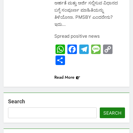
ಅರ್ಹತೆ ಮತ್ತು ಅರ್ಜಿ ಸಲ್ಲಿಸುವ ವಿಧಾನದ
ಬಗ್ಗೆ ಸಂಪೂರ್ಣ ಮಾಹಿತಿಯನ್ನು
ತಿಳಿಯೋಣ. PMSBY ಎಂದರೇನು?
ಇದು…
Spread positive news
WhatsApp
Facebook
Telegram
Messa
Cop
Link
Share
Read More
Search
SEARCH