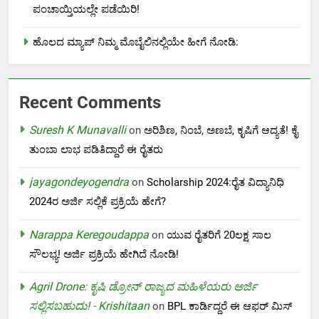
ಪಂಚಾಯ್ತಿಯಲ್ಲೇ ಪಡೆಯಿರಿ!
ಹೊಲದ ಮ್ಯಾಪ್ ನಿಮ್ಮ ಮೊಬೈಲಿನಲ್ಲಿಯೇ ಹೀಗೆ ನೋಡಿ:
Recent Comments
Suresh K Munavalli
on
ಅರಿಶಿಣ, ನಿಂಬೆ, ಅಣಬೆ, ಕೃಷಿಗೆ ಆದ್ಯತೆ! ಕೈ
ತುಂಬಾ ಲಾಭ ಪಡಿತಿದ್ದಾರೆ ಈ ರೈತರು
jayagondeyogendra
on
Scholarship 2024:ರೈತ ವಿದ್ಯಾನಿಧಿ
2024ರ ಅರ್ಜಿ ಸಲ್ಲಿಕೆ ಪ್ರಕ್ರಿಯೆ ಹೇಗೆ?
Narappa Keregoudappa
on
ಯುವ ರೈತರಿಗೆ 20ಲಕ್ಷ ಸಾಲ
ಸೌಲಭ್ಯ! ಅರ್ಜಿ ಪ್ರಕ್ರಿಯೆ ಹೇಗಿದೆ ನೋಡಿ!
Agril Drone: ಕೃಷಿ ಡ್ರೋನ್ ರಾಜ್ಯದ ಮಹಿಳೆಯರು ಅರ್ಜಿ
ಸಲ್ಲಿಸಬಹುದು! - Krishitaan
on
BPL ಕಾರ್ಡಿದ್ದರೆ ಈ ಆಫರ್ ಮಿಸ್