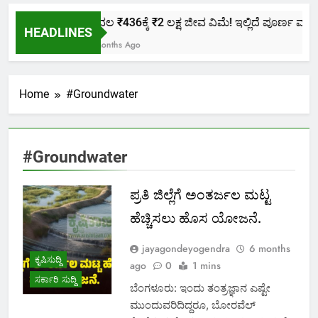
ಕೇವಲ ₹436ಕ್ಕೆ ₹2 ಲಕ್ಷ ಜೀವ ವಿಮೆ! ಇಲ್ಲಿದೆ ಪೂರ್ಣ ಮಾಹಿತ
HEADLINES
2 Months Ago
Home
#Groundwater
#Groundwater
ಪ್ರತಿ ಜಿಲ್ಲೆಗೆ ಅಂತರ್ಜಲ ಮಟ್ಟ
ಹೆಚ್ಚಿಸಲು ಹೊಸ ಯೋಜನೆ.
jayagondeyogendra
6 months
ಕೃಷಿಸುದ್ದಿ
ago
0
1 mins
ಸರ್ಕಾರಿ ಸುದ್ದಿ
ಬೆಂಗಳೂರು: ಇಂದು ತಂತ್ರಜ್ಞಾನ ಎಷ್ಟೇ
ಮುಂದುವರಿದಿದ್ದರೂ, ಬೋರವೆಲ್