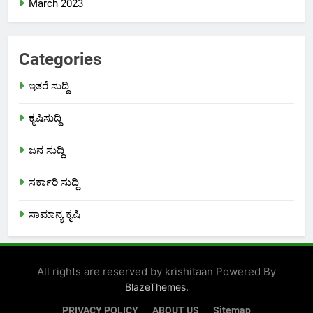
March 2023
Categories
ಇತರೆ ಸುದ್ದಿ
ಕೃಷಿಸುದ್ದಿ
ಜನ ಸುದ್ದಿ
ಸರ್ಕಾರಿ ಸುದ್ದಿ
ಸಾಮಾನ್ಯ ಕೃಷಿ
All rights are reserved by krishitaan Powered By
.
BlazeThemes
PRIVACY POLICY
ABOUT US
Sitemap