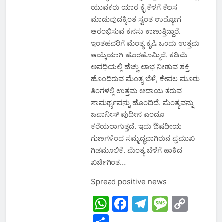
ಯುವಕರು ಯಾರ ಕೈ ಕೆಳಗೆ ಕೆಲಸ
ಮಾಡುವುದಕ್ಕಿಂತ ಸ್ವಂತ ಉದ್ಯೋಗ
ಆರಂಭಿಸುವ ಕನಸು ಕಾಣುತ್ತಿದ್ದಾರೆ.
ಇಂತಹವರಿಗೆ ಮೆಂತ್ಯ ಕೃಷಿ ಒಂದು ಉತ್ತಮ
ಆಯ್ಕೆಯಾಗಿ ಹೊರಹೊಮ್ಮಿದೆ. ಕಡಿಮೆ
ಅವಧಿಯಲ್ಲಿ ಹೆಚ್ಚು ಲಾಭ ನೀಡುವ ಶಕ್ತಿ
ಹೊಂದಿರುವ ಮೆಂತ್ಯ ಬೆಳೆ, ಕೇವಲ ಮೂರು
ತಿಂಗಳಲ್ಲಿ ಉತ್ತಮ ಆದಾಯ ತರುವ
ಸಾಮರ್ಥ್ಯವನ್ನು ಹೊಂದಿದೆ. ಮೆಂತ್ಯವನ್ನು
ಜಪಾನೀಸ್ ಪುದೀನ ಎಂದೂ
ಕರೆಯಲಾಗುತ್ತದೆ. ಇದು ಔಷಧೀಯ
ಗುಣಗಳಿಂದ ಸಮೃದ್ಧವಾಗಿರುವ ಪ್ರಮುಖ
ಗಿಡಮೂಲಿಕೆ. ಮೆಂತ್ಯ ಬೆಳೆಗೆ ಹಾಕಿದ
ಖರ್ಚಿಗಿಂತ…
Spread positive news
WhatsApp
Facebook
Telegram
Messa
Cop
Link
Share