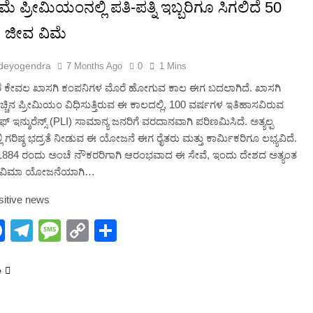
2 Months Ago
ಮೆ ಪ್ರೀಮಿಯಂನಲ್ಲಿ ಪತಿ-ಪತ್ನಿ ಇಬ್ಬರಿಗೂ ಸಿಗಲಿದೆ 50
. ಜೀವ ವಿಮೆ
deyogendra
7 Months Ago
0
1 Mins
ೆ ಕೇವಲ ಖಾಸಗಿ ಕಂಪನಿಗಳ ಮೊರೆ ಹೋಗುವ ಕಾಲ ಈಗ ಬದಲಾಗಿದೆ. ಖಾಸಗಿ
ಹೆಚ್ಚಿನ ಪ್ರೀಮಿಯಂ ವಿಧಿಸುತ್ತಿರುವ ಈ ಕಾಲದಲ್ಲಿ, 100 ವರ್ಷಗಳ ಇತಿಹಾಸವಿರುವ
್ ಇನ್ಶುರೆನ್ಸ್ (PLI) ಸಾಮಾನ್ಯ ಜನರಿಗೆ ವರದಾನವಾಗಿ ಪರಿಣಮಿಸಿದೆ. ಅತ್ಯಲ್ಪ
ಿ ಗರಿಷ್ಠ ಭದ್ರತೆ ನೀಡುವ ಈ ಯೋಜನೆ ಈಗ ರೈತರು ಮತ್ತು ಕಾರ್ಮಿಕರಿಗೂ ಲಭ್ಯವಿದೆ.
1, 1884 ರಂದು ಅಂಚೆ ನೌಕರರಿಗಾಗಿ ಆರಂಭವಾದ ಈ ಸೇವೆ, ಇಂದು ದೇಶದ ಅತ್ಯಂತ
್ಹ ವಿಮಾ ಯೋಜನೆಯಾಗಿ…
sitive news
hatsApp
Facebook
Telegram
Message
Copy
Share
Link
e