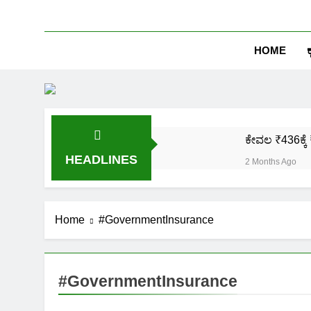
HOME
ಕ
ಕೇವಲ ₹436ಕ್ಕೆ 
HEADLINES
2 Months Ago
ಒಂದೇ ಮೊಬೈಲ್ 
2 Months Ago
ಪಿಎಂ ಕಿಸಾನ್ 
Home
#GovernmentInsurance
2 Months Ago
ಜಾತಿ, ಆದಾಯ ಪ್
2 Months Ago
#GovernmentInsurance
ಹೊಲದ ಮ್ಯಾಪ್ 