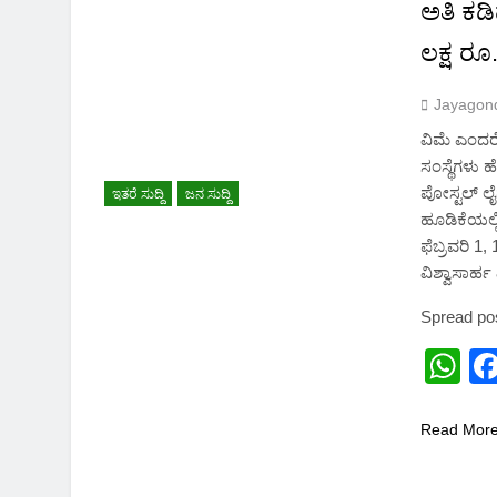
2 Months Ago
ಅತಿ ಕಡಿ
ಲಕ್ಷ ರೂ
Jayagon
ವಿಮೆ ಎಂದರ
ಸಂಸ್ಥೆಗಳು 
ಪೋಸ್ಟಲ್ ಲೈಫ
ಇತರೆ ಸುದ್ದಿ
ಜನ ಸುದ್ದಿ
ಹೂಡಿಕೆಯಲ್ಲ
ಫೆಬ್ರವರಿ 
ವಿಶ್ವಾಸಾರ
Spread po
W
Read Mor