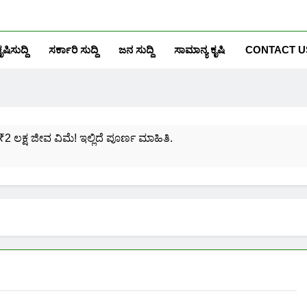
ೃಷಿಸುದ್ದಿ
ಸರ್ಕಾರಿ ಸುದ್ದಿ
ಜನ ಸುದ್ದಿ
ಸಾಮಾನ್ಯ ಕೃಷಿ
CONTACT U
₹2 ಲಕ್ಷ ಜೀವ ವಿಮೆ! ಇಲ್ಲಿದೆ ಪೂರ್ಣ ಮಾಹಿತಿ.
ಸಂಖ್ಯೆಗೆ ಎಷ್ಟು ಆಧಾರ್ ಕಾರ್ಡ್ ಲಿಂಕ್ ಮಾಡಬಹುದು ನೋಡಿ?
ಯೋಜನೆಗೆ ನೊಂದಾಯಿಸಿಕೊಳ್ಳುವುದು ಹೇಗೆ?
ರಮಾಣ ಪತ್ರ ಬರೀ 40 ರೂ.ಗಳಿಗೆ ನಿಮ್ಮ ಪಂಚಾಯ್ತಿಯಲ್ಲೇ ಪಡೆಯಿರಿ!
ನಿಮ್ಮ ಮೊಬೈಲಿನಲ್ಲಿಯೇ ಹೀಗೆ ನೋಡಿ:
ನಿಮ್ಮ ಆಧಾರ್ ಕಾರ್