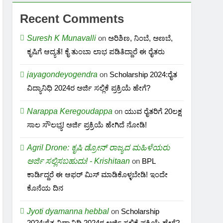
Recent Comments
Suresh K Munavalli
on
ಅರಿಶಿಣ, ನಿಂಬೆ, ಅಣಬೆ,
ಕೃಷಿಗೆ ಆದ್ಯತೆ! ಕೈ ತುಂಬಾ ಲಾಭ ಪಡಿತಿದ್ದಾರೆ ಈ ರೈತರು
jayagondeyogendra
on
Scholarship 2024:ರೈತ
ವಿದ್ಯಾನಿಧಿ 2024ರ ಅರ್ಜಿ ಸಲ್ಲಿಕೆ ಪ್ರಕ್ರಿಯೆ ಹೇಗೆ?
Narappa Keregoudappa
on
ಯುವ ರೈತರಿಗೆ 20ಲಕ್ಷ
ಸಾಲ ಸೌಲಭ್ಯ! ಅರ್ಜಿ ಪ್ರಕ್ರಿಯೆ ಹೇಗಿದೆ ನೋಡಿ!
Agril Drone: ಕೃಷಿ ಡ್ರೋನ್ ರಾಜ್ಯದ ಮಹಿಳೆಯರು
ಅರ್ಜಿ ಸಲ್ಲಿಸಬಹುದು! - Krishitaan
on
BPL
ಕಾರ್ಡಿದ್ದರೆ ಈ ಆಫರ್ ಮಿಸ್ ಮಾಡಿಕೊಳ್ಳಬೇಡಿ! ಇಂದೇ
ಕೊನೆಯ ದಿನ
Jyoti dyamanna hebbal
on
Scholarship
2024:ರೈತ ವಿದ್ಯಾನಿಧಿ 2024ರ ಅರ್ಜಿ ಸಲ್ಲಿಕೆ ಪ್ರಕ್ರಿಯೆ ಹೇಗೆ?