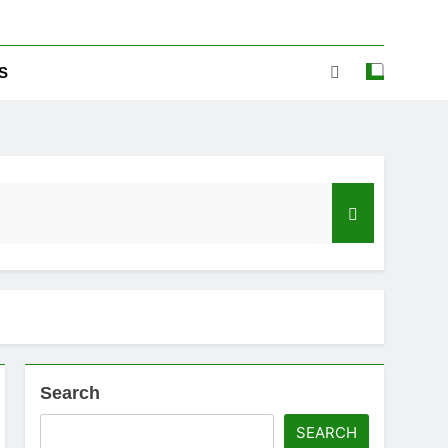
S
Search
ಡ್‌ಗೆ ಎಷ್ಟು ಮೊಬೈಲ್ ನಂಬರ ಲಿಂಕ್ ಇದೆ ಗೊತ್ತಾ!
SEARCH