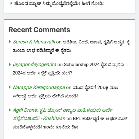
ಹೊಲದ ಮ್ಯಾಪ್ ನಿಮ್ಮ ಮೊಬೈಲಿನಲ್ಲಿಯೇ ಹೀಗೆ ನೋಡಿ:
Recent Comments
Suresh K Munavalli
on
ಅರಿಶಿಣ, ನಿಂಬೆ, ಅಣಬೆ, ಕೃಷಿಗೆ ಆದ್ಯತೆ! ಕೈ
ತುಂಬಾ ಲಾಭ ಪಡಿತಿದ್ದಾರೆ ಈ ರೈತರು
jayagondeyogendra
on
Scholarship 2024:ರೈತ ವಿದ್ಯಾನಿಧಿ
2024ರ ಅರ್ಜಿ ಸಲ್ಲಿಕೆ ಪ್ರಕ್ರಿಯೆ ಹೇಗೆ?
Narappa Keregoudappa
on
ಯುವ ರೈತರಿಗೆ 20ಲಕ್ಷ ಸಾಲ
ಸೌಲಭ್ಯ! ಅರ್ಜಿ ಪ್ರಕ್ರಿಯೆ ಹೇಗಿದೆ ನೋಡಿ!
Agril Drone: ಕೃಷಿ ಡ್ರೋನ್ ರಾಜ್ಯದ ಮಹಿಳೆಯರು ಅರ್ಜಿ
ಸಲ್ಲಿಸಬಹುದು! - Krishitaan
on
BPL ಕಾರ್ಡಿದ್ದರೆ ಈ ಆಫರ್ ಮಿಸ್
ಮಾಡಿಕೊಳ್ಳಬೇಡಿ! ಇಂದೇ ಕೊನೆಯ ದಿನ