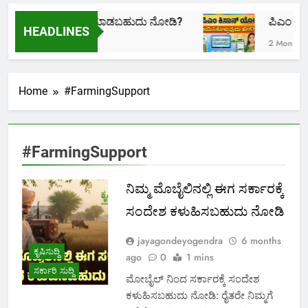
 ಆಧಾರ್ ಕಾರ್ಡ್ ಲಿಂಕ್ ಮಾಡಬಹುದು ನೋಡಿ?
ಪಿಎಂ ಕಿಸ
HEADLINES
2 Months A
Home
#FarmingSupport
#FarmingSupport
ನಿಮ್ಮ ಮೊಬೈಲಿನಲ್ಲಿ ಈಗ ಸರ್ಕಾರಕ್ಕೆ
ಸಂದೇಶ ಕಳುಹಿಸಬಹುದು ನೋಡಿ
jayagondeyogendra
6 months
ಕೃಷಿಸುದ್ದಿ
ago
0
1 mins
ಸರ್ಕಾರಿ ಸುದ್ದಿ
ಮೋಬೈಲ್ ನಿಂದ ಸರ್ಕಾರಕ್ಕೆ ಸಂದೇಶ
ಕಳುಹಿಸಬಹುದು ನೋಡಿ: ರೈತರೇ ನಿಮ್ಮಗೆ