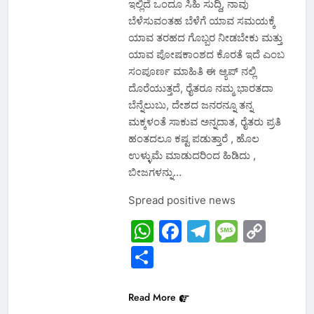
ಇಲ್ಲಿದೆ ಒಂದೂ ಸಿಹಿ ಸುದ್ದಿ, ನಾವು
ಬೆಳೆಸುವಂತಹ ಬೆಳೆಗೆ ಯಾವ ಸಮಯಕ್ಕೆ
ಯಾವ ತರಹದ ಗೊಬ್ಬರ ನೀಡಬೇಕು ಮತ್ತು
ಯಾವ ಪೋಷಕಾಂಶದ ಕೊರತೆ ಇದೆ ಎಂಬ
ಸಂಪೂರ್ಣ ಮಾಹಿತಿ ಈ ಆ್ಯಪ್ ನಲ್ಲಿ
ದೊರೆಯುತ್ತದೆ, ರೈತರೂ ನಮ್ಮ ಭಾರತದಾ
ಬೆನ್ನೆಲುಬು, ದೇಶದ ಜನರನ್ನೂ ತನ್ನ
ಮಕ್ಕಳಂತೆ ಸಾಕುವ ಅನ್ನದಾತ, ರೈತರು ಪ್ರತಿ
ಹಂತದಲೂ ಕಷ್ಟ ಪಡುತ್ತಾರೆ , ಹೊಲ
ಉಳ್ಳುಮೆ ಮಾಡುದರಿಂದ ಹಿಡಿದು ,
ಬೀಜಗಳನ್ನು…
Spread positive news
WhatsApp
Facebook
Telegram
Messa
Cop
Link
Share
Read More