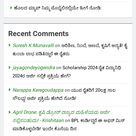
ಹೊಲದ ಮ್ಯಾಪ್ ನಿಮ್ಮ ಮೊಬೈಲಿನಲ್ಲಿಯೇ ಹೀಗೆ ನೋಡಿ:
Recent Comments
Suresh K Munavalli
on
ಅರಿಶಿಣ, ನಿಂಬೆ, ಅಣಬೆ, ಕೃಷಿಗೆ ಆದ್ಯತೆ! ಕೈ
ತುಂಬಾ ಲಾಭ ಪಡಿತಿದ್ದಾರೆ ಈ ರೈತರು
jayagondeyogendra
on
Scholarship 2024:ರೈತ ವಿದ್ಯಾನಿಧಿ
2024ರ ಅರ್ಜಿ ಸಲ್ಲಿಕೆ ಪ್ರಕ್ರಿಯೆ ಹೇಗೆ?
Narappa Keregoudappa
on
ಯುವ ರೈತರಿಗೆ 20ಲಕ್ಷ ಸಾಲ
ಸೌಲಭ್ಯ! ಅರ್ಜಿ ಪ್ರಕ್ರಿಯೆ ಹೇಗಿದೆ ನೋಡಿ!
Agril Drone: ಕೃಷಿ ಡ್ರೋನ್ ರಾಜ್ಯದ ಮಹಿಳೆಯರು ಅರ್ಜಿ
ಸಲ್ಲಿಸಬಹುದು! - Krishitaan
on
BPL ಕಾರ್ಡಿದ್ದರೆ ಈ ಆಫರ್ ಮಿಸ್
ಮಾಡಿಕೊಳ್ಳಬೇಡಿ! ಇಂದೇ ಕೊನೆಯ ದಿನ