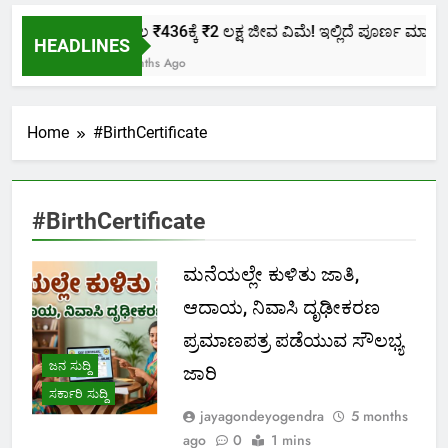
ಕೇವಲ ₹436ಕ್ಕೆ ₹2 ಲಕ್ಷ ಜೀವ ವಿಮೆ! ಇಲ್ಲಿದೆ ಪೂರ್ಣ ಮಾಹಿತಿ.
HEADLINES
2 Months Ago
Home
#BirthCertificate
#BirthCertificate
ಮನೆಯಲ್ಲೇ ಕುಳಿತು ಜಾತಿ,
ಆದಾಯ, ನಿವಾಸಿ ದೃಢೀಕರಣ
ಪ್ರಮಾಣಪತ್ರ ಪಡೆಯುವ ಸೌಲಭ್ಯ
ಜನ ಸುದ್ದಿ
ಜಾರಿ
ಸರ್ಕಾರಿ ಸುದ್ದಿ
jayagondeyogendra
5 months
ago
0
1 mins