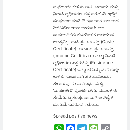
ಮನೆಯಲ್ಲೇ ಕುಳಿತು ಜಾತಿ, ಆದಾಯ ಮತ್ತು
ನಿವಾಸಿ ದೃಢೀಕರಣ ಪತ್ರ ಪಡೆಯಿರಿ: ಇಲ್ಲಿದೆ
ಸಂಪೂರ್ಣ ಮಾಹಿತಿ! ಕರ್ನಾಟಕ ಸರ್ಕಾರದ
ಡಿಜಿಟಲೀಕರಣದ ಭಾಗವಾಗಿ ಈಗ
ಸಾರ್ವಜನಿಕರು ಕಚೇರಿಗಳಿಗೆ ಅಲೆಯುವ
ಅಗತ್ಯವಿಲ್ಲ. ಜಾತಿ ಪ್ರಮಾಣಪತ್ರ (Caste
Certificate), ಆದಾಯ ಪ್ರಮಾಣಪತ್ರ
(Income Certificate) ಮತ್ತು ನಿವಾಸಿ
ದೃಢೀಕರಣ ಪತ್ರಗಳನ್ನು (Residence
Certificate) ಇನ್ಮುಂದೆ ನಿಮ್ಮ ಮನೆಯಲ್ಲೇ
ಕುಳಿತು ಸುಲಭವಾಗಿ ಪಡೆಯಬಹುದು.
ಸರ್ಕಾರವು ‘ಸೇವಾ ಸಿಂಧು’ ಮತ್ತು
‘ನಾಡಕಚೇರಿ’ ಪೋರ್ಟಲ್‌ಗಳ ಮೂಲಕ ಈ
ಸೇವೆಗಳನ್ನು ಸಂಪೂರ್ಣವಾಗಿ ಆನ್‌ಲೈನ್
ಮಾಡಿದೆ. ಇದರಿಂದ ಸಮಯ…
Spread positive news
WhatsApp
Facebook
Telegram
Messa
Cop