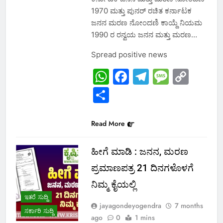
1970 ಮತ್ತು ಪುನರ್ ರಚಿತ ಕರ್ನಾಟಕ
ಜನನ ಮರಣ ನೋಂದಣಿ ಕಾಯ್ದೆ ನಿಯಮ
1990 ರ ರನ್ವಯ ಜನನ ಮತ್ತು ಮರಣ…
Spread positive news
WhatsApp
Facebook
Telegram
Messa
Cop
Link
Share
Read More
ಹೀಗೆ ಮಾಡಿ : ಜನನ, ಮರಣ
ಪ್ರಮಾಣಪತ್ರ 21 ದಿನಗಳೊಳಗೆ
ನಿಮ್ಮ ಕೈಯಲ್ಲಿ
ಇತರೆ ಸುದ್ದಿ
jayagondeyogendra
7 months
ಸರ್ಕಾರಿ ಸುದ್ದಿ
ago
0
1 mins