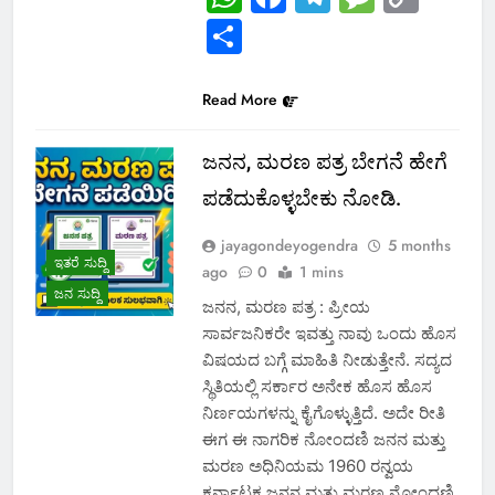
Link
Share
Read More
ಜನನ, ಮರಣ ಪತ್ರ ಬೇಗನೆ ಹೇಗೆ
ಪಡೆದುಕೊಳ್ಳಬೇಕು ನೋಡಿ.
jayagondeyogendra
5 months
ಇತರೆ ಸುದ್ದಿ
ago
0
1 mins
ಜನ ಸುದ್ದಿ
ಜನನ, ಮರಣ ಪತ್ರ : ಪ್ರೀಯ
ಸಾರ್ವಜನಿಕರೇ ಇವತ್ತು ನಾವು ಒಂದು ಹೊಸ
ವಿಷಯದ ಬಗ್ಗೆ ಮಾಹಿತಿ ನೀಡುತ್ತೇನೆ. ಸದ್ಯದ
ಸ್ಥಿತಿಯಲ್ಲಿ ಸರ್ಕಾರ ಅನೇಕ ಹೊಸ ಹೊಸ
ನಿರ್ಣಯಗಳನ್ನು ಕೈಗೊಳ್ಳುತ್ತಿದೆ. ಅದೇ ರೀತಿ
ಈಗ ಈ ನಾಗರಿಕ ನೋಂದಣಿ ಜನನ ಮತ್ತು
ಮರಣ ಅಧಿನಿಯಮ 1960 ರನ್ವಯ
ಕರ್ನಾಟಕ ಜನನ ಮತ್ತು ಮರಣ ನೋಂದಣಿ