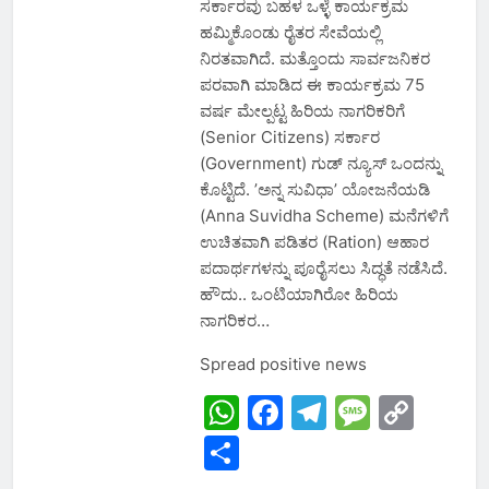
ಸರ್ಕಾರವು ಬಹಳ ಒಳ್ಳೆ ಕಾರ್ಯಕ್ರಮ
ಹಮ್ಮಿಕೊಂಡು ರೈತರ ಸೇವೆಯಲ್ಲಿ
ನಿರತವಾಗಿದೆ. ಮತ್ತೊಂದು ಸಾರ್ವಜನಿಕರ
ಪರವಾಗಿ ಮಾಡಿದ ಈ ಕಾರ್ಯಕ್ರಮ 75
ವರ್ಷ ಮೇಲ್ಪಟ್ಟ ಹಿರಿಯ ನಾಗರಿಕರಿಗೆ‌
(Senior Citizens) ಸರ್ಕಾರ
(Government) ಗುಡ್ ನ್ಯೂಸ್ ಒಂದನ್ನು
ಕೊಟ್ಟಿದೆ. ʼಅನ್ನ ಸುವಿಧಾʼ ಯೋಜನೆಯಡಿ
(Anna Suvidha Scheme) ಮನೆಗಳಿಗೆ
ಉಚಿತವಾಗಿ ಪಡಿತರ (Ration) ಆಹಾರ
ಪದಾರ್ಥಗಳನ್ನು ಪೂರೈಸಲು ಸಿದ್ಧತೆ ನಡೆಸಿದೆ.
ಹೌದು.. ಒಂಟಿಯಾಗಿರೋ ಹಿರಿಯ
ನಾಗರಿಕರ…
Spread positive news
WhatsApp
Facebook
Telegram
Messa
Cop
Link
Share