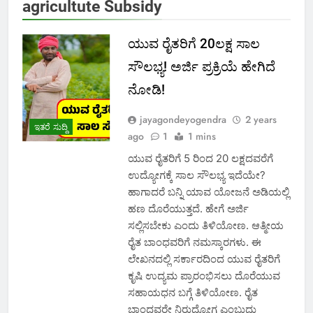
agricultute Subsidy
ಯುವ ರೈತರಿಗೆ 20ಲಕ್ಷ ಸಾಲ
ಸೌಲಭ್ಯ! ಅರ್ಜಿ ಪ್ರಕ್ರಿಯೆ ಹೇಗಿದೆ
ನೋಡಿ!
jayagondeyogendra
2 years
ಇತರೆ ಸುದ್ದಿ
ago
1
1 mins
ಯುವ ರೈತರಿಗೆ 5 ರಿಂದ 20 ಲಕ್ಷದವರೆಗೆ
ಉದ್ಯೋಗಕ್ಕೆ ಸಾಲ ಸೌಲಭ್ಯ ಇದೆಯೇ?
ಹಾಗಾದರೆ ಬನ್ನಿ ಯಾವ ಯೋಜನೆ ಅಡಿಯಲ್ಲಿ
ಹಣ ದೊರೆಯುತ್ತದೆ. ಹೇಗೆ ಅರ್ಜಿ
ಸಲ್ಲಿಸಬೇಕು ಎಂದು ತಿಳಿಯೋಣ. ಆತ್ಮೀಯ
ರೈತ ಬಾಂಧವರಿಗೆ ನಮಸ್ಕಾರಗಳು. ಈ
ಲೇಖನದಲ್ಲಿ ಸರ್ಕಾರದಿಂದ ಯುವ ರೈತರಿಗೆ
ಕೃಷಿ ಉದ್ಯಮ ಪ್ರಾರಂಭಿಸಲು ದೊರೆಯುವ
ಸಹಾಯಧನ ಬಗ್ಗೆ ತಿಳಿಯೋಣ. ರೈತ
ಬಾಂಧವರೇ ನಿರುದ್ಯೋಗ ಎಂಬುದು