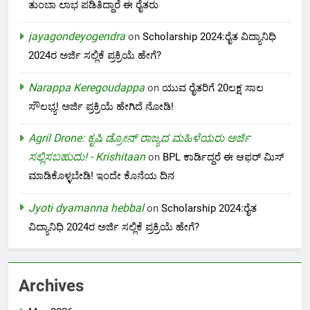
ತುಂಬಾ ಲಾಭ ಪಡಿತಿದ್ದಾರೆ ಈ ರೈತರು
jayagondeyogendra
on
Scholarship 2024:ರೈತ ವಿದ್ಯಾನಿಧಿ
2024ರ ಅರ್ಜಿ ಸಲ್ಲಿಕೆ ಪ್ರಕ್ರಿಯೆ ಹೇಗೆ?
Narappa Keregoudappa
on
ಯುವ ರೈತರಿಗೆ 20ಲಕ್ಷ ಸಾಲ
ಸೌಲಭ್ಯ! ಅರ್ಜಿ ಪ್ರಕ್ರಿಯೆ ಹೇಗಿದೆ ನೋಡಿ!
Agril Drone: ಕೃಷಿ ಡ್ರೋನ್ ರಾಜ್ಯದ ಮಹಿಳೆಯರು ಅರ್ಜಿ
ಸಲ್ಲಿಸಬಹುದು! - Krishitaan
on
BPL ಕಾರ್ಡಿದ್ದರೆ ಈ ಆಫರ್ ಮಿಸ್
ಮಾಡಿಕೊಳ್ಳಬೇಡಿ! ಇಂದೇ ಕೊನೆಯ ದಿನ
Jyoti dyamanna hebbal
on
Scholarship 2024:ರೈತ
ವಿದ್ಯಾನಿಧಿ 2024ರ ಅರ್ಜಿ ಸಲ್ಲಿಕೆ ಪ್ರಕ್ರಿಯೆ ಹೇಗೆ?
Archives