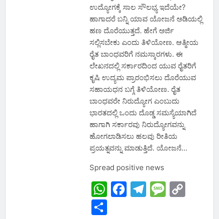
ಉದ್ಯೋಗಕ್ಕೆ ಸಾಲ ಸೌಲಭ್ಯ ಇದೆಯೇ?
ಹಾಗಾದರೆ ಬನ್ನಿ ಯಾವ ಯೋಜನೆ ಅಡಿಯಲ್ಲಿ
ಹಣ ದೊರೆಯುತ್ತದೆ. ಹೇಗೆ ಅರ್ಜಿ
ಸಲ್ಲಿಸಬೇಕು ಎಂದು ತಿಳಿಯೋಣ. ಆತ್ಮೀಯ
ರೈತ ಬಾಂಧವರಿಗೆ ನಮಸ್ಕಾರಗಳು. ಈ
ಲೇಖನದಲ್ಲಿ ಸರ್ಕಾರದಿಂದ ಯುವ ರೈತರಿಗೆ
ಕೃಷಿ ಉದ್ಯಮ ಪ್ರಾರಂಭಿಸಲು ದೊರೆಯುವ
ಸಹಾಯಧನ ಬಗ್ಗೆ ತಿಳಿಯೋಣ. ರೈತ
ಬಾಂಧವರೇ ನಿರುದ್ಯೋಗ ಎಂಬುದು
ಭಾರತದಲ್ಲಿ ಒಂದು ದೊಡ್ಡ ಸಮಸ್ಯೆಯಾಗಿದೆ
ಹಾಗಾಗಿ ಸರ್ಕಾರವು ನಿರುದ್ಯೋಗವನ್ನು
ಹೋಗಲಾಡಿಸಲು ಹಲವು ರೀತಿಯ
ಪ್ರಯತ್ನವನ್ನು ಮಾಡುತ್ತಿದೆ. ಯೋಜನೆ…
Spread positive news
WhatsApp
Facebook
Telegram
Messa
Cop
Link
Share