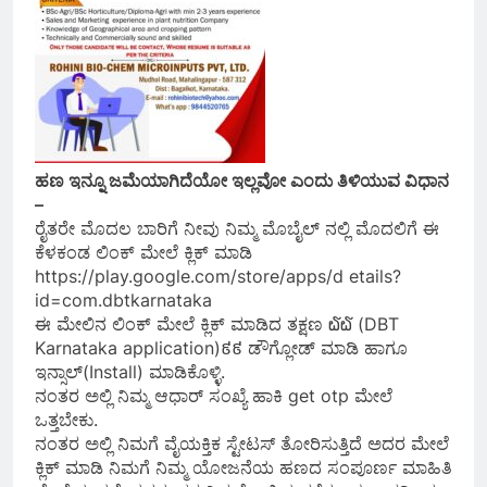
ಹಣ ಇನ್ನೂ ಜಮೆಯಾಗಿದೆಯೋ ಇಲ್ಲವೋ ಎಂದು ತಿಳಿಯುವ ವಿಧಾನ
–
ರೈತರೇ ಮೊದಲ ಬಾರಿಗೆ ನೀವು ನಿಮ್ಮ ಮೊಬೈಲ್ ನಲ್ಲಿ ಮೊದಲಿಗೆ ಈ
ಕೆಳಕಂಡ ಲಿಂಕ್ ಮೇಲೆ ಕ್ಲಿಕ್ ಮಾಡಿ
https://play.google.com/store/apps/d etails?
id=com.dbtkarnataka
ಈ ಮೇಲಿನ ಲಿಂಕ್ ಮೇಲೆ ಕ್ಲಿಕ್ ಮಾಡಿದ ತಕ್ಷಣ ໖໖ (DBT
Karnataka application)៩៩ ಡೌಗ್ಲೋಡ್ ಮಾಡಿ ಹಾಗೂ
ಇನ್ಸಾಲ್(Install) ಮಾಡಿಕೊಳ್ಳಿ.
ನಂತರ ಅಲ್ಲಿ ನಿಮ್ಮ ಆಧಾರ್ ಸಂಖ್ಯೆ ಹಾಕಿ get otp ಮೇಲೆ
ಒತ್ತಬೇಕು.
ನಂತರ ಅಲ್ಲಿ ನಿಮಗೆ ವೈಯಕ್ತಿಕ ಸ್ಟೇಟಸ್ ತೋರಿಸುತ್ತಿದೆ ಅದರ ಮೇಲೆ
ಕ್ಲಿಕ್ ಮಾಡಿ ನಿಮಗೆ ನಿಮ್ಮ ಯೋಜನೆಯ ಹಣದ ಸಂಪೂರ್ಣ ಮಾಹಿತಿ