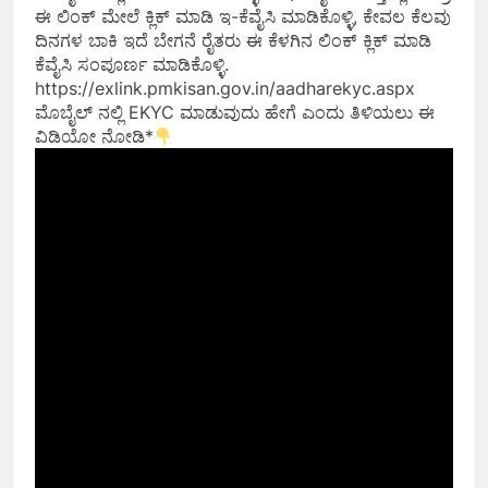
ಈ ಲಿಂಕ್ ಮೇಲೆ ಕ್ಲಿಕ್ ಮಾಡಿ ಇ-ಕೆವೈಸಿ ಮಾಡಿಕೊಳ್ಳಿ, ಕೇವಲ ಕೆಲವು
ದಿನಗಳ ಬಾಕಿ ಇದೆ ಬೇಗನೆ ರೈತರು ಈ ಕೆಳಗಿನ ಲಿಂಕ್ ಕ್ಲಿಕ್ ಮಾಡಿ
ಕೆವೈಸಿ ಸಂಪೂರ್ಣ ಮಾಡಿಕೊಳ್ಳಿ.
https://exlink.pmkisan.gov.in/aadharekyc.aspx
ಮೊಬೈಲ್ ನಲ್ಲಿ EKYC ಮಾಡುವುದು ಹೇಗೆ ಎಂದು ತಿಳಿಯಲು ಈ
ವಿಡಿಯೋ ನೋಡಿ*