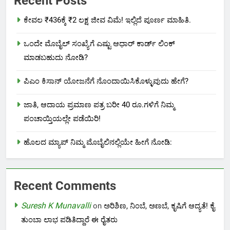
Recent Posts
ಕೇವಲ ₹436ಕ್ಕೆ ₹2 ಲಕ್ಷ ಜೀವ ವಿಮೆ! ಇಲ್ಲಿದೆ ಪೂರ್ಣ ಮಾಹಿತಿ.
ಒಂದೇ ಮೊಬೈಲ್ ಸಂಖ್ಯೆಗೆ ಎಷ್ಟು ಆಧಾರ್ ಕಾರ್ಡ್ ಲಿಂಕ್
ಮಾಡಬಹುದು ನೋಡಿ?
ಪಿಎಂ ಕಿಸಾನ್ ಯೋಜನೆಗೆ ನೊಂದಾಯಿಸಿಕೊಳ್ಳುವುದು ಹೇಗೆ?
ಜಾತಿ, ಆದಾಯ ಪ್ರಮಾಣ ಪತ್ರ ಬರೀ 40 ರೂ.ಗಳಿಗೆ ನಿಮ್ಮ
ಪಂಚಾಯ್ತಿಯಲ್ಲೇ ಪಡೆಯಿರಿ!
ಹೊಲದ ಮ್ಯಾಪ್ ನಿಮ್ಮ ಮೊಬೈಲಿನಲ್ಲಿಯೇ ಹೀಗೆ ನೋಡಿ:
Recent Comments
Suresh K Munavalli
on
ಅರಿಶಿಣ, ನಿಂಬೆ, ಅಣಬೆ, ಕೃಷಿಗೆ ಆದ್ಯತೆ! ಕೈ
ತುಂಬಾ ಲಾಭ ಪಡಿತಿದ್ದಾರೆ ಈ ರೈತರು