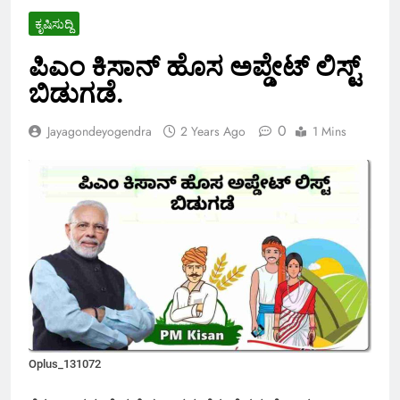
ಕೃಷಿಸುದ್ದಿ
ಪಿಎಂ ಕಿಸಾನ್ ಹೊಸ ಅಪ್ಡೇಟ್ ಲಿಸ್ಟ್
ಬಿಡುಗಡೆ.
0
Jayagondeyogendra
2 Years Ago
1 Mins
Oplus_131072