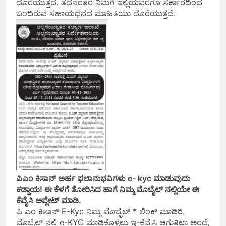
ದೊರೆಯುತ್ತದೆ. ತದನಂತರ ನಿಮಗೆ ಇಲ್ಲಿಯವರೆಗೂ ಸರ್ಕಾರದಿಂದ
ಬಂದಿರುವ ಸಹಾಯಧನದ ಮಾಹಿತಿಯು ದೊರೆಯುತ್ತದೆ.
ಪಿಎಂ ಕಿಸಾನ್ ಅರ್ಹ ಫಲಾನುಭವಿಗಳು e- kyc ಮಾಡುವುದು
ಕಡ್ಡಾಯ! ಈ ಕೆಳಗೆ ತೋರಿಸಿದ ಹಾಗೆ ನಿಮ್ಮ ಮೊಬೈಲ್ ನಲ್ಲಿಯೇ ಈ
ಕೆವೈಸಿ ಅಪ್ಲೇಟ್ ಮಾಡಿ.
ಪಿ ಎಂ ಕಿಸಾನ್ E-Kyc ನಿಮ್ಮ ಮೊಬೈಲ್ * ಲಿಂಕ್ ಮಾಡಿರಿ.
ಮೊಬೈಲ್ ನಲ್ಲಿ e-KYC ಮಾಡಿಕೊಳ್ಳಲು ಇ-ಕೆವೈಸಿ ಆಗುತ್ತಿಲ್ಲಾ ಅಂದ್ರೆ