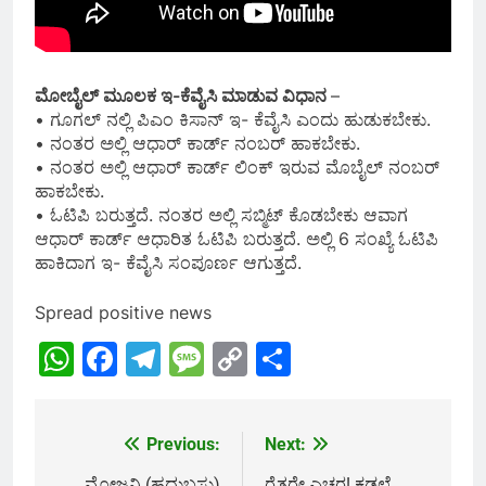
ಮೋಬೈಲ್ ಮೂಲಕ ಇ-ಕೆವೈಸಿ ಮಾಡುವ ವಿಧಾನ
–
• ಗೂಗಲ್ ನಲ್ಲಿ ಪಿಎಂ ಕಿಸಾನ್ ಇ- ಕೆವೈಸಿ ಎಂದು ಹುಡುಕಬೇಕು.
• ನಂತರ ಅಲ್ಲಿ ಆಧಾರ್ ಕಾರ್ಡ್ ನಂಬರ್ ಹಾಕಬೇಕು.
• ನಂತರ ಅಲ್ಲಿ ಆಧಾರ್ ಕಾರ್ಡ್ ಲಿಂಕ್ ಇರುವ ಮೊಬೈಲ್ ನಂಬರ್
ಹಾಕಬೇಕು.
• ಓಟಿಪಿ ಬರುತ್ತದೆ. ನಂತರ ಅಲ್ಲಿ ಸಬ್ಮಿಟ್ ಕೊಡಬೇಕು ಆವಾಗ
ಆಧಾರ್ ಕಾರ್ಡ್ ಆಧಾರಿತ ಓಟಿಪಿ ಬರುತ್ತದೆ. ಅಲ್ಲಿ 6 ಸಂಖ್ಯೆ ಓಟಿಪಿ
ಹಾಕಿದಾಗ ಇ- ಕೆವೈಸಿ ಸಂಪೂರ್ಣ ಆಗುತ್ತದೆ.
Spread positive news
WhatsApp
Facebook
Telegram
Message
Copy
Share
Link
Previous:
Next:
Post
ಮೋಜನಿ (ಹದ್ದುಬಸ್ತು)
ರೈತರೇ ಎಚ್ಚರ! ಕಡಲೆ