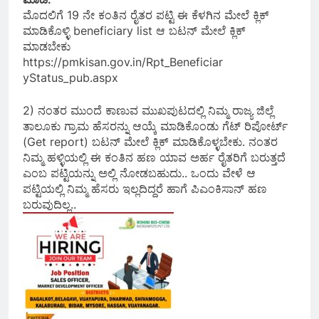
ಮೊದಲಿಗೆ 19 ನೇ ಕಂತಿನ ರೈತರ ಪಟ್ಟಿ ಈ ಕೆಳಗಿನ ಮೇಲೆ ಕ್ಲಿಕ್
ಮಾಡಿಕೊಳ್ಳಿ beneficiary list ಆ ಬಟನ್ ಮೇಲೆ ಕ್ಲಿಕ್
ಮಾಡಬೇಕು
https://pmkisan.gov.in/Rpt_Beneficiar
yStatus_pub.aspx
2) ನಂತರ ಮುಂದೆ ಕಾಣುವ ಮುಖಪುಟದಲ್ಲಿ ನಿಮ್ಮ ರಾಜ್ಯ ಜಿಲ್ಲೆ
ತಾಲೂಕು ಗ್ರಾಮ ಹೆಸರನ್ನು ಆಯ್ಕೆ ಮಾಡಿಕೊಂಡು ಗೆಟ್ ರಿಪೋರ್ಟ್‌
(Get report) ಬಟನ್ ಮೇಲೆ ಕ್ಲಿಕ್ ಮಾಡಿಕೊಳ್ಳಬೇಕು. ನಂತರ
ನಿಮ್ಮ ಹಳ್ಳಿಯಲ್ಲಿ ಈ ಕಂತಿನ ಹಣ ಯಾವ ಅರ್ಹ ರೈತರಿಗೆ ಬರುತ್ತದೆ
ಎಂಬ ಪಟ್ಟಿಯನ್ನು ಅಲ್ಲಿ ನೋಡಬಹುದು.. ಒಂದು ವೇಳೆ ಆ
ಪಟ್ಟಿಯಲ್ಲಿ ನಿಮ್ಮ ಹೆಸರು ಇಲ್ಲದಿದ್ದರೆ ಹಾಗೆ ಪಿಎಂಕಿಸಾನ್ ಹಣ
ಬರುವುದಿಲ್ಲ..