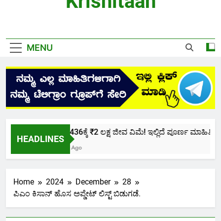
Krishitaan
MENU
ಕೇವಲ ₹436ಕ್ಕೆ ₹2 ಲಕ್ಷ ಜೀವ ವಿಮೆ! ಇಲ್ಲಿದೆ ಪೂರ್ಣ ಮಾಹಿತಿ.
HEADLINES
2 Months Ago
Home
2024
December
28
ಪಿಎಂ ಕಿಸಾನ್ ಹೊಸ ಅಪ್ಡೇಟ್ ಲಿಸ್ಟ್ ಬಿಡುಗಡೆ.